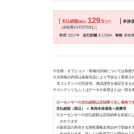
129
支払総額
.5
本体
万円
(税込)
（諸経費13.6万円含む）
年式
2017年
走行距離
8.1万km
車検
車検
※仕様・オプション・装備の詳細については各販
※当情報の内容は各販売店により予告なく変更され
当コンテンツの完全性、無誤謬性を保証するも
※コンテンツもしくはデータの全部または一部を
カーセンサーの支払総額は店頭乗り出し価格で
支払総額（税込） ＝ 車両本体価格＋諸費用
※カーセンサーの支払総額は店頭納車を前提に
かかります
※販売店の所在する所轄運輸支局以外で登録す
合があります。詳しくは販売店にお問合せく