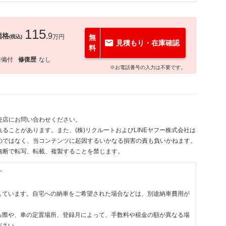
115
価格
.9
万円
無
(税込)
見積もり・在庫確認
料
整備付
修復歴
なし
※お電話番号の入力は不要です。
売店にお問い合わせください。
ることがあります。また、(株)リクルートおよびLINEヤフー株式会社は
のではなく、当コンテンツに起因するいかなる損害の責も負いかねます。
無断で転写、転載、複製することを禁じます。
す
しています。自宅への納車をご希望された場合などは、別途納車費用が
る際や、車の定置場所、登録月によって、手数料や税金の額が異なる場
ださい