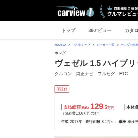
トップ
360°ビュー
カタ
carview!
中古車トップ
メーカー一覧
ホンダの車
ホンダ
ヴェゼル 1.5 ハイブ
クルコン 純正ナビ フルセグ ETC
保証付
129
支払総額
.5
本体
万円
(税込)
（諸経費13.6万円含む）
年式
2017年
走行距離
8.1万km
車検
車検