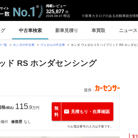
掲載レビュー
325,877
件
時点
※新車カタログのある自動車総合情報
2026.08.07
ログ
中古車検索
新車見積り
車買取
ニュース
種一覧
ホンダの中古車
ヴェゼルの中古車
ホンダ ヴェゼル 1.5 ハイブリッド RS ホン
リッド RS ホンダセンシング
提供：
115
価格
.9
万円
無
(税込)
見積もり・在庫確認
料
整備付
修復歴
なし
※お電話番号の入力は不要です。
支