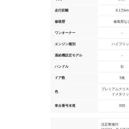
走行距離
8.1万km
修復歴
修復歴な
ワンオーナー
-
エンジン種別
ハイブリッ
過給機設定モデル
-
ハンドル
右
ドア数
5枚
プレミアムクリス
色
ドメタリッ
車台番号末尾
005
法定整備付