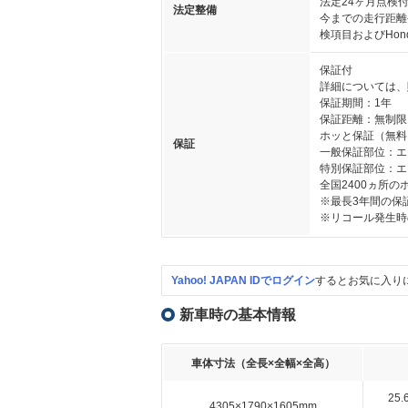
法定24ヶ月点検
法定整備
今までの走行距離
検項目およびHo
保証付
詳細については、
保証期間：1年
保証距離：無制限
ホッと保証（無料
保証
一般保証部位：エ
特別保証部位：エ
全国2400ヵ所
※最長3年間の保
※リコール発生時
Yahoo! JAPAN IDでログイン
するとお気に入り
新車時の基本情報
車体寸法（全長×全幅×全高）
25
4305×1790×1605mm