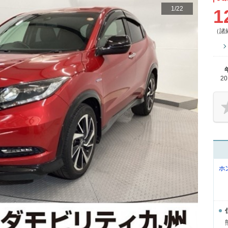
1
/
22
1
（諸
2
ホ