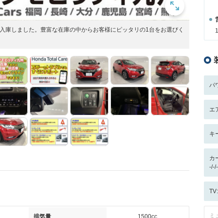
が入庫しました。豊富な在庫の中からお客様にピッタリの1台をお選びく
パ
エ
キ
カ
-/
T
ミ
排気量
1500cc