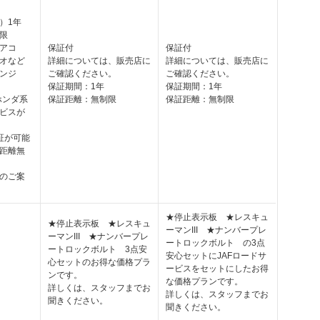
）1年
限
アコ
保証付
保証付
オなど
詳細については、販売店に
詳細については、販売店に
ンジ
ご確認ください。
ご確認ください。
保証期間：1年
保証期間：1年
ホンダ系
保証距離：無制限
保証距離：無制限
ビスが
証が可能
距離無
のご案
★停止表示板 ★レスキュ
★停止表示板 ★レスキュ
ーマンIII ★ナンバープレ
ーマンIII ★ナンバープレ
ートロックボルト の3点
ートロックボルト 3点安
安心セットにJAFロードサ
心セットのお得な価格プラ
ービスをセットにしたお得
ンです。
な価格プランです。
詳しくは、スタッフまでお
詳しくは、スタッフまでお
聞きください。
聞きください。