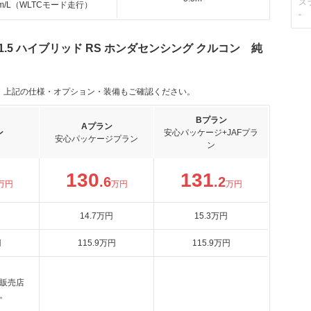
ス
km/L（WLTCモード走行）
-
.5 ハイブリッド RS ホンダセンシング クルコン 純
。上記の仕様・オプション・装備もご確認ください。
Bプラン
Aプラン
ン
安心パッケージ+JAFプラ
安心パッケージプラン
ン
130
131
.6
.2
万円
万円
万円
14
.7
万円
15
.3
万円
円
115
.9
万円
115
.9
万円
販売店
。