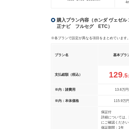
-
購入プラン内容（ホンダ ヴェゼル 1
正ナビ フルセグ ETC）
※各プランで設定が異なる項目をまとめています
プラン名
基本プラ
129
.5
支払総額（税込）
※内：諸費用
13
.6
万円
※内：本体価格
115
.9
万
保証付
詳細については、
にご確認ください
保証期間：1年