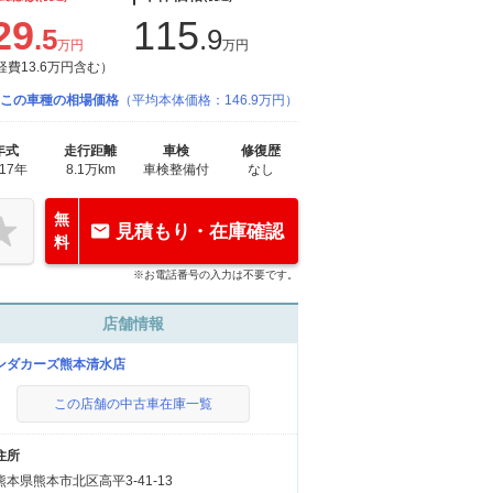
29
115
.5
.9
万円
万円
経費13.6万円含む）
この車種の相場価格
（平均本体価格：146.9万円）
年式
走行距離
車検
修復歴
017年
8.1万km
車検整備付
なし
無
見積もり・在庫確認
料
※お電話番号の入力は不要です。
店舗情報
ンダカーズ熊本清水店
この店舗の中古車在庫一覧
住所
熊本県熊本市北区高平3-41-13