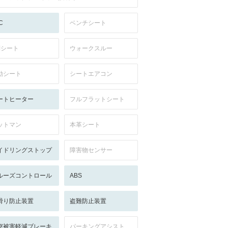
C
ベンチシート
列シート
ウォークスルー
動シート
シートエアコン
ートヒーター
フルフラットシート
ットマン
本革シート
イドリングストップ
障害物センサー
ルーズコントロール
ABS
滑り防止装置
盗難防止装置
突被害軽減ブレーキ
パーキングアシスト