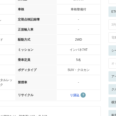
車検
車検整備付
ET
し
定期点検記録簿
-
3
正規輸入車
-
電
ド
駆動方式
2WD
ミッション
インパネ7AT
シ
乗車定員
5名
オ
ボディタイプ
SUV・クロカン
ア
タルレッ
禁煙車
-
ク
ク
リサイクル
リ済込
横
衝