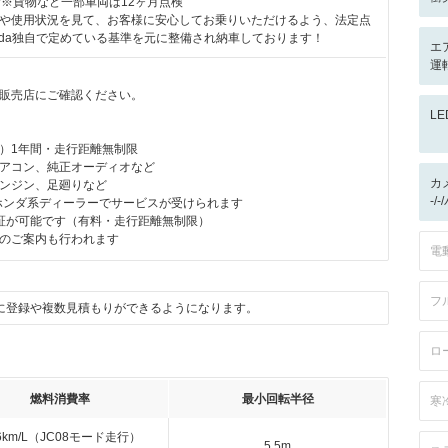
付※貨物など一部車両は12ヶ月点検
や使用状況を見て、お客様に安心してお乗りいただけるよう、法定点
nda独自で定めている基準を元に整備され納車しております！
エ
運
販売店にご確認ください。
L
）1年間・走行距離無制限
アコン、純正オーディオなど
カ
ンジン、足廻りなど
-/
のホンダ系ディーラーでサービスが受けられます
証が可能です（有料・走行距離無制限）
のご案内も行われます
電
フ
に登録や複数見積もりができるようになります。
ロ
燃料消費率
最小回転半径
寒
.6km/L（JC08モード走行）
5.5m