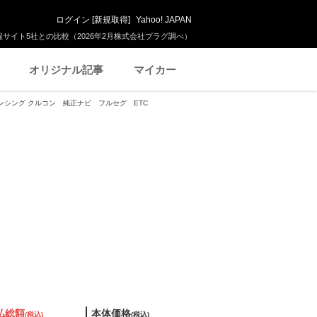
ログイン
[
新規取得
]
Yahoo! JAPAN
サイト5社との比較（2026年2月株式会社プラグ調べ）
オリジナル記事
マイカー
ダセンシング クルコン 純正ナビ フルセグ ETC
払総額
本体価格
(税込)
(税込)