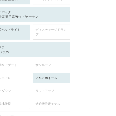
アバッグ
転席/助手席/サイド/カーテン
EDヘッドライト
ディスチャージドラン
プ
メラ
-/バック/-
動リアゲート
サンルーフ
ルエアロ
アルミホイール
ーダウン
リフトアップ
冷地仕様
過給機設定モデル