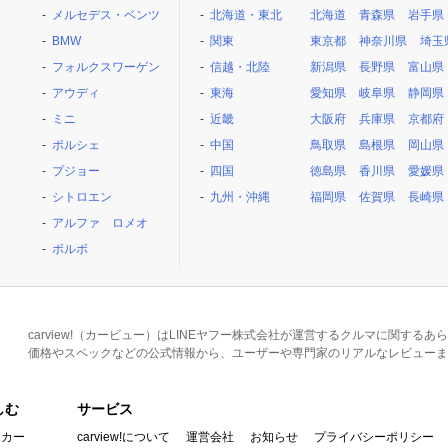
メルセデス・ベンツ
北海道・東北
北海道
青森県
岩手県
BMW
関東
東京都
神奈川県
埼玉
フォルクスワーゲン
信越・北陸
新潟県
長野県
富山県
アウディ
東海
愛知県
岐阜県
静岡県
ミニ
近畿
大阪府
兵庫県
京都府
ポルシェ
中国
鳥取県
島根県
岡山県
プジョー
四国
徳島県
香川県
愛媛県
シトロエン
九州・沖縄
福岡県
佐賀県
長崎県
アルファ ロメオ
ボルボ
carview!（カービュー）はLINEヤフー株式会社が運営するクルマに関す
価格やスペックなどの公式情報から、ユーザーや専門家のリアルなレビューま
しむ
サービス
イカー
carview!について
運営会社
お知らせ
プライバシーポリシー