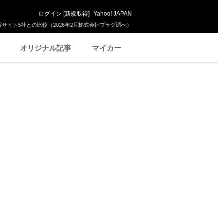
ログイン
[
新規取得
]
Yahoo! JAPAN
サイト5社との比較（2026年2月株式会社プラグ調べ）
オリジナル記事
マイカー