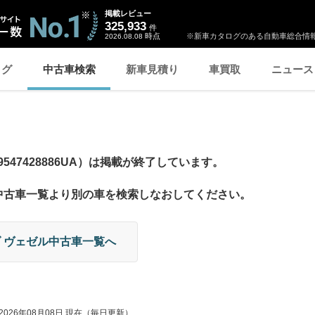
掲載レビュー
325,933
件
時点
※新車カタログのある自動車総合情報
2026.08.08
ログ
中古車検索
新車見積り
車買取
ニュース
547428886UA）は掲載が終了しています。
中古車一覧より別の車を検索しなおしてください。
 ヴェゼル中古車一覧へ
2026年08月08日
現在（毎日更新）