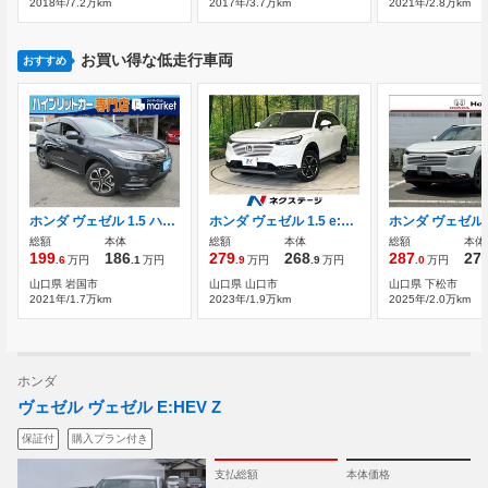
2018年/7.2万km
2017年/3.7万km
2021年/2.8万km
お買い得な低走行車両
おすすめ
ホンダ ヴェゼル 1.5 ハイブリッド Z ホンダセンシング 禁煙車 ホンダセンシング
ホンダ ヴェゼル 1.5 e:HEV X 純正9型ナビ バックカメラ ホンダセ
総額
本体
総額
本体
総額
本体
199
186
279
268
287
27
.6
万円
.1
万円
.9
万円
.9
万円
.0
万円
山口県 岩国市
山口県 山口市
山口県 下松市
2021年/1.7万km
2023年/1.9万km
2025年/2.0万km
ホンダ
ヴェゼル ヴェゼル E:HEV Z
保証付
購入プラン付き
支払総額
本体価格