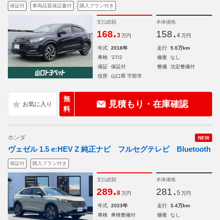
保証付
車両品質保証書付
購入プラン付き
支払総額
本体価格
.
.
168
158
3
4
万円
万円
年式
2018年
走行
5.0万km
車検
'27/2
修復
なし
保証
保証付
整備
法定整備付
住所
山口県 宇部市
無
見積もり・在庫確認
料
ホンダ
NEW
ヴェゼル 1.5 e:HEV Z 純正ナビ フルセグテレビ Bluetooth
保証付
購入プラン付き
支払総額
本体価格
.
.
289
281
8
5
万円
万円
年式
2023年
走行
3.4万km
車検
車検整備付
修復
なし