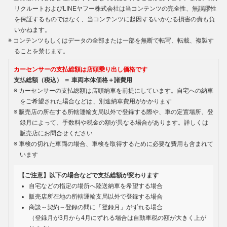
リクルートおよびLINEヤフー株式会社は当コンテンツの完全性、無誤謬性
を保証するものではなく、当コンテンツに起因するいかなる損害の責も負
いかねます。
コンテンツもしくはデータの全部または一部を無断で転写、転載、複製す
ることを禁じます。
カーセンサーの支払総額は店頭乗り出し価格です
支払総額（税込） ＝ 車両本体価格＋諸費用
カーセンサーの支払総額は店頭納車を前提にしています。自宅への納車
をご希望された場合などは、別途納車費用がかかります
販売店の所在する所轄運輸支局以外で登録する際や、車の定置場所、登
録月によって、手数料や税金の額が異なる場合があります。詳しくは
販売店にお問合せください
車検の切れた車両の場合、車検を取得するために必要な費用も含まれて
います
【ご注意】以下の場合などで支払総額が変わります
自宅などの指定の場所へ陸送納車を希望する場合
販売店所在地の所轄運輸支局以外で登録する場合
商談～契約～登録の間に「登録月」がずれる場合
（登録月が3月から4月にずれる場合は自動車税の額が大きく上が