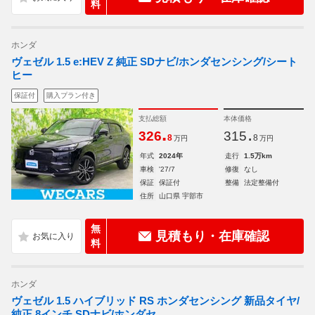
料
ホンダ
ヴェゼル 1.5 e:HEV Z 純正 SDナビ/ホンダセンシング/シート
ヒー
保証付
購入プラン付き
支払総額
本体価格
.
.
326
315
8
8
万円
万円
年式
2024年
走行
1.5万km
車検
'27/7
修復
なし
保証
保証付
整備
法定整備付
住所
山口県 宇部市
無
見積もり・在庫確認
料
ホンダ
ヴェゼル 1.5 ハイブリッド RS ホンダセンシング 新品タイヤ/
純正 8インチ SDナビ/ホンダセ