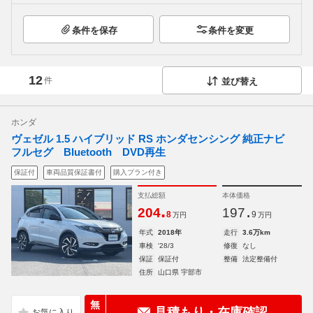
条件を保存
条件を変更
12
件
並び替え
ホンダ
ヴェゼル 1.5 ハイブリッド RS ホンダセンシング 純正ナビ
フルセグ Bluetooth DVD再生
保証付
車両品質保証書付
購入プラン付き
支払総額
本体価格
.
.
204
197
8
9
万円
万円
年式
2018年
走行
3.6万km
車検
'28/3
修復
なし
保証
保証付
整備
法定整備付
住所
山口県 宇部市
無
見積もり・在庫確認