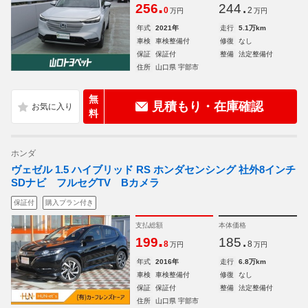
.
.
256
244
0
2
万円
万円
年式
2021年
走行
5.1万km
車検
車検整備付
修復
なし
保証
保証付
整備
法定整備付
住所
山口県 宇部市
無
見積もり・在庫確認
料
ホンダ
ヴェゼル 1.5 ハイブリッド RS ホンダセンシング 社外8インチ
SDナビ フルセグTV Bカメラ
保証付
購入プラン付き
支払総額
本体価格
.
.
199
185
8
8
万円
万円
年式
2016年
走行
6.8万km
車検
車検整備付
修復
なし
保証
保証付
整備
法定整備付
住所
山口県 宇部市