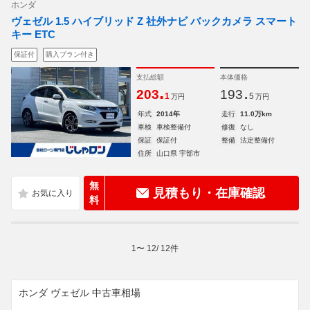
ホンダ
ヴェゼル 1.5 ハイブリッド Z 社外ナビ バックカメラ スマート
キー ETC
保証付
購入プラン付き
支払総額
本体価格
.
.
203
193
1
5
万円
万円
年式
2014年
走行
11.0万km
車検
車検整備付
修復
なし
保証
保証付
整備
法定整備付
住所
山口県 宇部市
無
見積もり・在庫確認
料
1
〜
12
/
12
件
ホンダ ヴェゼル 中古車相場