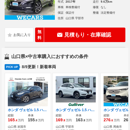
年式
2017年
走行
9.6万km
車検
車検整備付
修復
なし
保証
保証付
整備
法定整備付
住所
山口県 宇部市
無
見積もり・在庫確認
料
山口県×中古車購入におすすめの条件
8/9更新！新着車両
PICK UP
ホンダ ヴェゼル 1.5 ハイブリッド Z ホンダセンシング メモリーナビ・フルセグ・バックカメラ・ET
ホンダ ヴェゼル 1.5 ハイブリッド X ホンダセンシング ブリリアント スタイルエディション 純正7インチSDナビ Bluetooth ETC
総額
本体
総額
本体
総額
本体
165
155
169
163
276
26
.4
万円
.0
万円
.8
万円
.8
万円
.6
万円
山口県 岩国市
山口県 宇部市
山口県 周南市