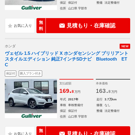
保証
保証付
整備
法定整備付
住所
山口県 宇部市
無
見積もり・在庫確認
料
ホンダ
NEW
ヴェゼル 1.5 ハイブリッド X ホンダセンシング ブリリアント
スタイルエディション 純正7インチSDナビ Bluetooth ET
C
保証付
購入プラン付き
支払総額
本体価格
.
.
169
163
8
8
万円
万円
年式
2017年
走行
3.7万km
車検
車検整備付
修復
なし
保証
保証付
整備
法定整備付
住所
山口県 宇部市
無
見積もり・在庫確認