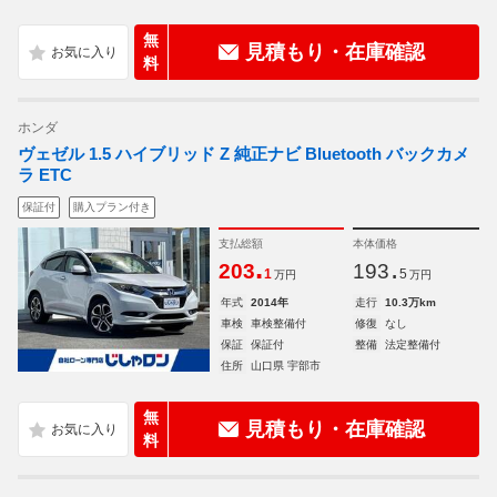
無
見積もり・在庫確認
料
ホンダ
ヴェゼル 1.5 ハイブリッド Z 純正ナビ Bluetooth バックカメ
ラ ETC
保証付
購入プラン付き
支払総額
本体価格
.
.
203
193
1
5
万円
万円
年式
2014年
走行
10.3万km
車検
車検整備付
修復
なし
保証
保証付
整備
法定整備付
住所
山口県 宇部市
無
見積もり・在庫確認
料