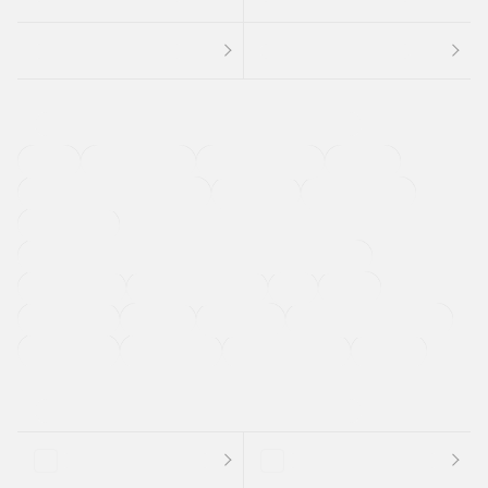
４ＷＤ
定期点検記録簿
ワンオーナーカー
福祉車両
メーカー系販売店取り扱い車
修復歴無し
アルミホイール
寒冷地仕様車
過給機設定モデル（ターボ・スーパーチャージャーなど)
ETC
CDプレーヤー
カーナビゲーション
禁煙車
法定整備付き
保証付き
エアバッグ
ディスチャージドランプ
支払総顔あり
クーポンあり
車両品質評価書付
新着車両