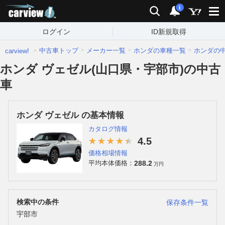
carview!
検索
通知
i
ログイン
ID新規取得
中古車トップ
メーカー一覧
ホンダの車種一覧
ホンダの
carview!
ホンダ ヴェゼル(山口県・宇部市)の中古
車
ホンダ ヴェゼル の基本情報
カタログ情報
4.5
価格相場情報
288.2
平均本体価格：
万円
検索中の条件
保存条件一覧
宇部市