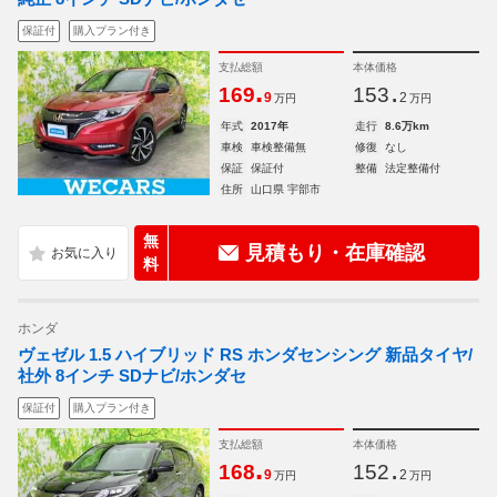
保証付
購入プラン付き
支払総額
本体価格
.
.
169
153
9
2
万円
万円
年式
2017年
走行
8.6万km
車検
車検整備無
修復
なし
保証
保証付
整備
法定整備付
住所
山口県 宇部市
無
見積もり・在庫確認
料
ホンダ
ヴェゼル 1.5 ハイブリッド RS ホンダセンシング 新品タイヤ/
社外 8インチ SDナビ/ホンダセ
保証付
購入プラン付き
支払総額
本体価格
.
.
168
152
9
2
万円
万円