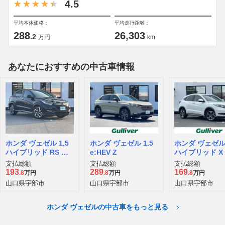
4.5
平均本体価格：
平均走行距離：
288
26,303
.2
万円
km
あなたにおすすめの中古車情報
ホンダ ヴェゼル 1.5
ホンダ ヴェゼル 1.5
ホンダ ヴェゼル 
ハイブリッド RS ホ
e:HEV Z
ハイブリッド X
ンダセンシング
ダセンシング 
支払総額
支払総額
支払総額
アント スタイ
193
289
169
.8
万円
.8
万円
.8
万円
ィション
山口県宇部市
山口県宇部市
山口県宇部市
ホンダ ヴェゼルの中古車をもっと見る