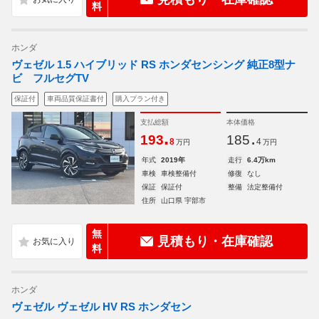
料
ホンダ
ヴェゼル 1.5 ハイブリッド RS ホンダセンシング 純正8型ナ
ビ フルセグTV
保証付
車両品質保証書付
購入プラン付き
支払総額
本体価格
.
.
193
185
8
4
万円
万円
年式
2019年
走行
6.4万km
車検
車検整備付
修復
なし
保証
保証付
整備
法定整備付
住所
山口県 宇部市
無
見積もり・在庫確認
料
ホンダ
ヴェゼル ヴェゼル HV RS ホンダセン