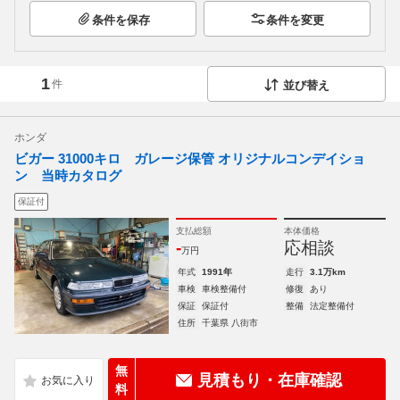
条件を保存
条件を変更
1
件
並び替え
ホンダ
ビガー 31000キロ ガレージ保管 オリジナルコンデイショ
ン 当時カタログ
保証付
支払総額
本体価格
-
応相談
万円
年式
1991年
走行
3.1万km
車検
車検整備付
修復
あり
保証
保証付
整備
法定整備付
住所
千葉県 八街市
無
見積もり・在庫確認
料