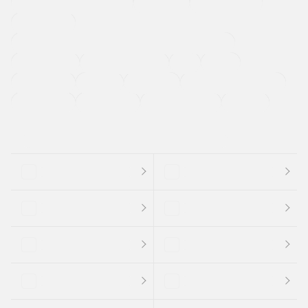
メーカー系販売店取り扱い車
修復歴無し
アルミホイール
寒冷地仕様車
過給機設定モデル（ターボ・スーパーチャージャーなど)
ETC
CDプレーヤー
カーナビゲーション
禁煙車
法定整備付き
保証付き
エアバッグ
ディスチャージドランプ
支払総顔あり
クーポンあり
車両品質評価書付
新着車両