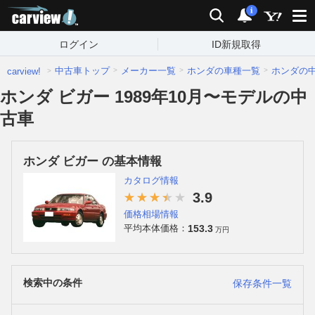
carview!
検索
通知
i
ログイン
ID新規取得
中古車トップ
メーカー一覧
ホンダの車種一覧
ホンダの
carview!
ホンダ ビガー 1989年10月〜モデルの中
古車
ホンダ ビガー の基本情報
カタログ情報
3.9
価格相場情報
153.3
平均本体価格：
万円
検索中の条件
保存条件一覧