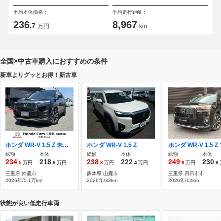
平均本体価格：
平均走行距離：
236
8,967
.7
万円
km
全国×中古車購入におすすめの条件
新車よりグッとお得！新古車
ホンダ WR-V 1.5 Z 未登録新車 ディスプレイオーディオ
ホンダ WR-V 1.5 Z
総額
本体
総額
本体
総額
本体
234
218
238
222
249
230
.5
万円
.9
万円
.8
万円
.4
万円
.6
万円
.9
三重県 鈴鹿市
熊本県 山鹿市
三重県 四日市市
2026年/0.1万km
2026年/33km
2026年/12km
状態が良い低走行車両