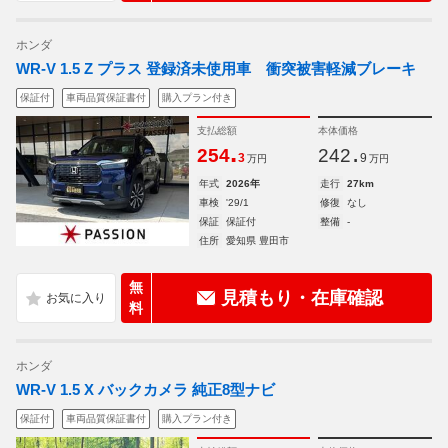
ホンダ
WR-V 1.5 Z プラス 登録済未使用車 衝突被害軽減ブレーキ
保証付
車両品質保証書付
購入プラン付き
支払総額
本体価格
.
.
254
242
3
9
万円
万円
年式
2026年
走行
27km
車検
'29/1
修復
なし
保証
保証付
整備
-
住所
愛知県 豊田市
無
見積もり・在庫確認
料
ホンダ
WR-V 1.5 X バックカメラ 純正8型ナビ
保証付
車両品質保証書付
購入プラン付き