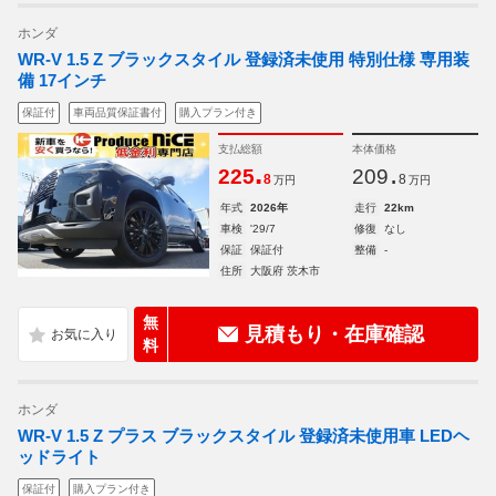
ホンダ
WR-V 1.5 Z ブラックスタイル 登録済未使用 特別仕様 専用装
備 17インチ
保証付
車両品質保証書付
購入プラン付き
支払総額
本体価格
.
.
225
209
8
8
万円
万円
年式
2026年
走行
22km
車検
'29/7
修復
なし
保証
保証付
整備
-
住所
大阪府 茨木市
無
見積もり・在庫確認
料
ホンダ
WR-V 1.5 Z プラス ブラックスタイル 登録済未使用車 LEDヘ
ッドライト
保証付
購入プラン付き