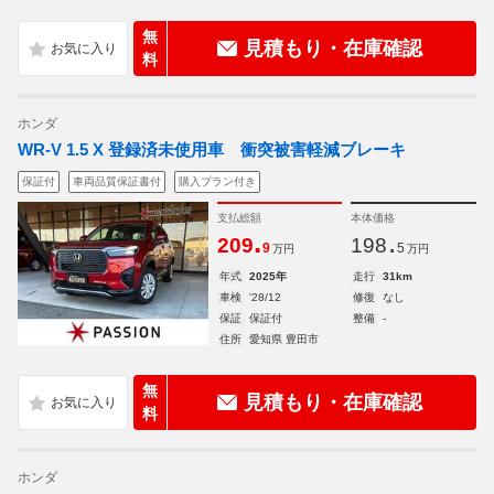
無
見積もり・在庫確認
料
ホンダ
WR-V 1.5 X 登録済未使用車 衝突被害軽減ブレーキ
保証付
車両品質保証書付
購入プラン付き
支払総額
本体価格
.
.
209
198
9
5
万円
万円
年式
2025年
走行
31km
車検
'28/12
修復
なし
保証
保証付
整備
-
住所
愛知県 豊田市
無
見積もり・在庫確認
料
ホンダ