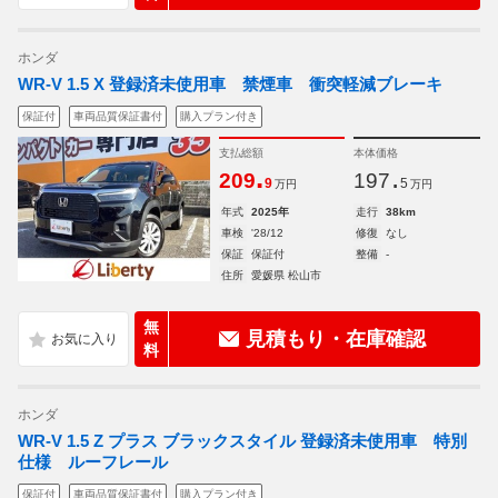
ホンダ
WR-V 1.5 X 登録済未使用車 禁煙車 衝突軽減ブレーキ
保証付
車両品質保証書付
購入プラン付き
支払総額
本体価格
.
.
209
197
9
5
万円
万円
年式
2025年
走行
38km
車検
'28/12
修復
なし
保証
保証付
整備
-
住所
愛媛県 松山市
無
見積もり・在庫確認
料
ホンダ
WR-V 1.5 Z プラス ブラックスタイル 登録済未使用車 特別
仕様 ルーフレール
保証付
車両品質保証書付
購入プラン付き