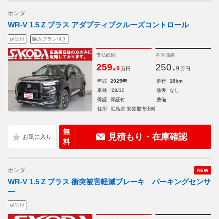
ホンダ
WR-V 1.5 Z プラス アダプティブクルーズコントロール
保証付
購入プラン付き
支払総額
本体価格
.
.
259
250
9
9
万円
万円
年式
2025年
走行
10km
車検
'28/10
修復
なし
保証
保証付
整備
-
住所
広島県 安芸郡海田町
無
見積もり・在庫確認
料
ホンダ
NEW
WR-V 1.5 Z プラス 衝突被害軽減ブレーキ パーキングセンサ
―
保証付