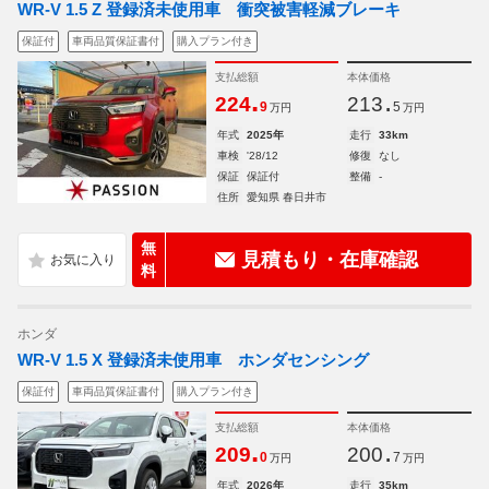
WR-V 1.5 Z 登録済未使用車 衝突被害軽減ブレーキ
保証付
車両品質保証書付
購入プラン付き
支払総額
本体価格
.
.
224
213
9
5
万円
万円
年式
2025年
走行
33km
車検
'28/12
修復
なし
保証
保証付
整備
-
住所
愛知県 春日井市
無
見積もり・在庫確認
料
ホンダ
WR-V 1.5 X 登録済未使用車 ホンダセンシング
保証付
車両品質保証書付
購入プラン付き
支払総額
本体価格
.
.
209
200
0
7
万円
万円
年式
2026年
走行
35km