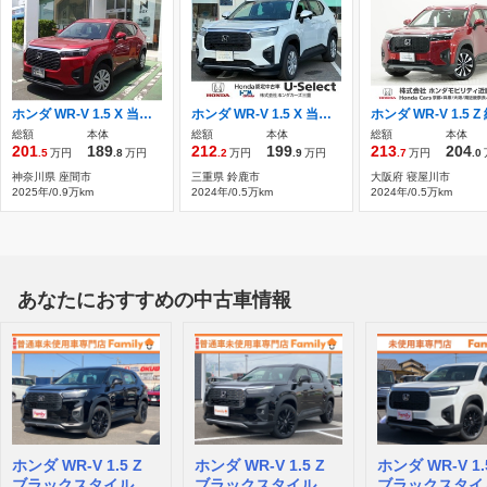
ホンダ WR-V 1.5 X 当社デモカー インターナビ フルセグ
ホンダ WR-V 1.5 X 当社デモカー 禁煙車 9インチインターナ
総額
本体
総額
本体
総額
本体
201
189
212
199
213
204
.5
万円
.8
万円
.2
万円
.9
万円
.7
万円
.0
神奈川県 座間市
三重県 鈴鹿市
大阪府 寝屋川市
2025年/0.9万km
2024年/0.5万km
2024年/0.5万km
あなたにおすすめの中古車情報
ホンダ WR-V 1.5 Z
ホンダ WR-V 1.5 Z
ホンダ WR-V 1.
ブラックスタイル
ブラックスタイル
ブラックスタイ