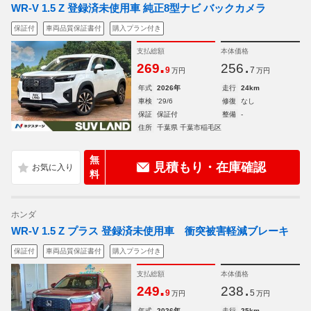
WR-V 1.5 Z 登録済未使用車 純正8型ナビ バックカメラ
保証付
車両品質保証書付
購入プラン付き
支払総額
本体価格
.
.
269
256
9
7
万円
万円
年式
2026年
走行
24km
車検
'29/6
修復
なし
保証
保証付
整備
-
住所
千葉県 千葉市稲毛区
無
見積もり・在庫確認
料
ホンダ
WR-V 1.5 Z プラス 登録済未使用車 衝突被害軽減ブレーキ
保証付
車両品質保証書付
購入プラン付き
支払総額
本体価格
.
.
249
238
9
5
万円
万円
年式
2026年
走行
25km