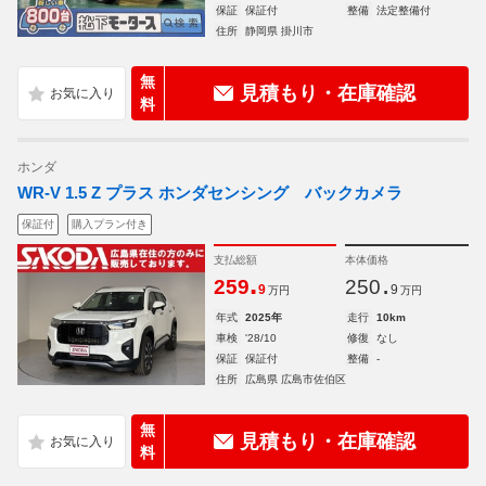
保証
保証付
整備
法定整備付
住所
静岡県 掛川市
無
見積もり・在庫確認
料
ホンダ
WR-V 1.5 Z プラス ホンダセンシング バックカメラ
保証付
購入プラン付き
支払総額
本体価格
.
.
259
250
9
9
万円
万円
年式
2025年
走行
10km
車検
'28/10
修復
なし
保証
保証付
整備
-
住所
広島県 広島市佐伯区
無
見積もり・在庫確認
料