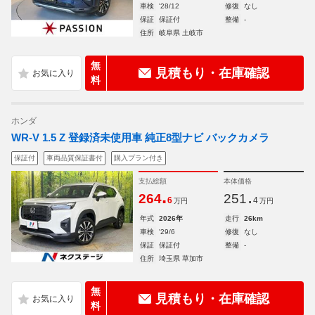
車検
'28/12
修復
なし
保証
保証付
整備
-
住所
岐阜県 土岐市
無
見積もり・在庫確認
料
ホンダ
WR-V 1.5 Z 登録済未使用車 純正8型ナビ バックカメラ
保証付
車両品質保証書付
購入プラン付き
支払総額
本体価格
.
.
264
251
6
4
万円
万円
年式
2026年
走行
26km
車検
'29/6
修復
なし
保証
保証付
整備
-
住所
埼玉県 草加市
無
見積もり・在庫確認
料