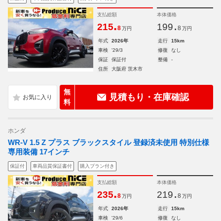
支払総額
本体価格
.
.
215
199
8
8
万円
万円
年式
2026年
走行
15km
車検
'29/3
修復
なし
保証
保証付
整備
-
住所
大阪府 茨木市
無
見積もり・在庫確認
料
ホンダ
WR-V 1.5 Z プラス ブラックスタイル 登録済未使用 特別仕様
専用装備 17インチ
保証付
車両品質保証書付
購入プラン付き
支払総額
本体価格
.
.
235
219
8
8
万円
万円
年式
2026年
走行
15km
車検
'29/6
修復
なし