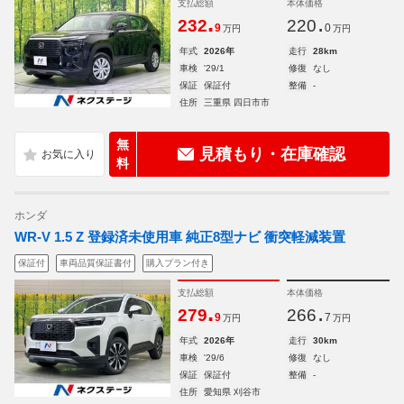
支払総額
本体価格
.
.
232
220
9
0
万円
万円
年式
2026年
走行
28km
車検
'29/1
修復
なし
保証
保証付
整備
-
住所
三重県 四日市市
無
見積もり・在庫確認
料
ホンダ
WR-V 1.5 Z 登録済未使用車 純正8型ナビ 衝突軽減装置
保証付
車両品質保証書付
購入プラン付き
支払総額
本体価格
.
.
279
266
9
7
万円
万円
年式
2026年
走行
30km
車検
'29/6
修復
なし
保証
保証付
整備
-
住所
愛知県 刈谷市