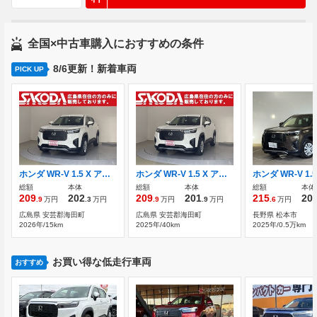
全国×中古車購入におすすめの条件
8/6更新！新着車両
PICK UP
ホンダ WR-V 1.5 X アダプティブクルーズコントロール
ホンダ WR-V 1.5 X アダプティブクルーズコントロール
総額
本体
総額
本体
総額
本体
209
202
209
201
215
20
.9
万円
.3
万円
.9
万円
.9
万円
.6
万円
広島県 安芸郡海田町
広島県 安芸郡海田町
長野県 松本市
2026年/15km
2025年/40km
2025年/0.5万km
お買い得な低走行車両
おすすめ