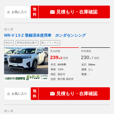
無
見積もり・在庫確認
料
ホンダ
WR-V 1.5 Z 登録済未使用車 ホンダセンシング
保証付
車両品質保証書付
購入プラン付き
支払総額
本体価格
.
.
239
230
0
7
万円
万円
年式
2025年
走行
24km
車検
'28/9
修復
なし
保証
保証付
整備
-
住所
香川県 高松市
無
見積もり・在庫確認
料
ホンダ