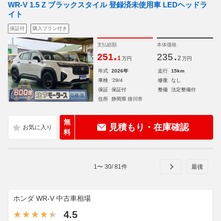
WR-V 1.5 Z ブラックスタイル 登録済未使用車 LEDヘッドラ
イト
保証付
購入プラン付き
支払総額
本体価格
.
.
251
235
1
2
万円
万円
年式
2026年
走行
15km
車検
'29/4
修復
なし
保証
保証付
整備
法定整備付
住所
静岡県 掛川市
無
見積もり・在庫確認
料
1
〜
30
/
81
件
ホンダ WR-V 中古車相場
4.5