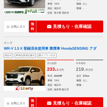
車検
'29/2
修復
なし
保証
保証付
整備
-
住所
香川県 高松市
無
見積もり・在庫確認
料
ホンダ
WR-V 1.5 X 登録済未使用車 禁煙車 HondaSENSING アダ
保証付
車両品質保証書付
購入プラン付き
支払総額
本体価格
.
.
233
219
1
9
万円
万円
年式
2026年
走行
37km
車検
'29/1
修復
なし
保証
保証付
整備
-
住所
福井県 鯖江市
無
見積もり・在庫確認
料