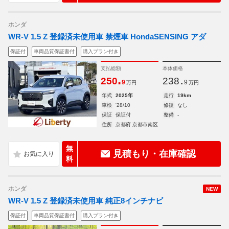
ホンダ
WR-V 1.5 Z 登録済未使用車 禁煙車 HondaSENSING アダ
保証付
車両品質保証書付
購入プラン付き
支払総額
本体価格
.
.
250
238
9
9
万円
万円
年式
2025年
走行
19km
車検
'28/10
修復
なし
保証
保証付
整備
-
住所
京都府 京都市南区
無
見積もり・在庫確認
料
ホンダ
NEW
WR-V 1.5 Z 登録済未使用車 純正8インチナビ
保証付
車両品質保証書付
購入プラン付き