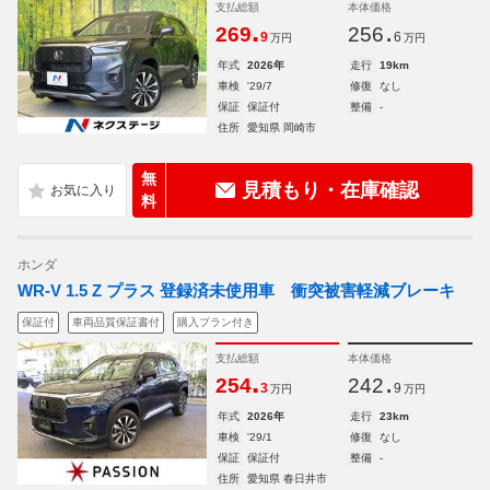
支払総額
本体価格
.
.
269
256
9
6
万円
万円
年式
2026年
走行
19km
車検
'29/7
修復
なし
保証
保証付
整備
-
住所
愛知県 岡崎市
無
見積もり・在庫確認
料
ホンダ
WR-V 1.5 Z プラス 登録済未使用車 衝突被害軽減ブレーキ
保証付
車両品質保証書付
購入プラン付き
支払総額
本体価格
.
.
254
242
3
9
万円
万円
年式
2026年
走行
23km
車検
'29/1
修復
なし
保証
保証付
整備
-
住所
愛知県 春日井市