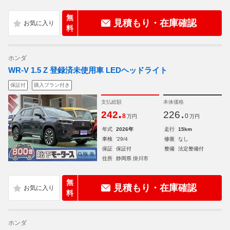
無
見積もり・在庫確認
料
ホンダ
WR-V 1.5 Z 登録済未使用車 LEDヘッドライト
保証付
購入プラン付き
支払総額
本体価格
.
.
242
226
8
0
万円
万円
年式
2026年
走行
15km
車検
'29/4
修復
なし
保証
保証付
整備
法定整備付
住所
静岡県 掛川市
無
見積もり・在庫確認
料
ホンダ