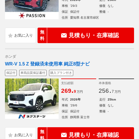
車検
'29/3
修復
なし
保証
保証付
整備
-
住所
愛知県 名古屋市緑区
無
見積もり・在庫確認
料
ホンダ
WR-V 1.5 Z 登録済未使用車 純正8型ナビ
保証付
車両品質保証書付
購入プラン付き
支払総額
本体価格
.
.
269
256
9
7
万円
万円
年式
2026年
走行
25km
車検
'29/6
修復
なし
保証
保証付
整備
-
住所
静岡県 富士市
無
見積もり・在庫確認
料