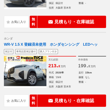
保証
保証付
整備
-
住所
大阪府 茨木市
無
見積もり・在庫確認
料
ホンダ
WR-V 1.5 X 登録済未使用 ホンダセンシング LEDヘッ
保証付
車両品質保証書付
購入プラン付き
支払総額
本体価格
.
.
213
199
8
8
万円
万円
年式
2026年
走行
15km
車検
'29/8
修復
なし
保証
保証付
整備
-
住所
大阪府 茨木市
無
見積もり・在庫確認
料