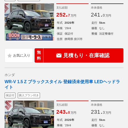
支払総額
本体価格
.
.
252
241
7
0
万円
万円
年式
2026年
走行
5km
車検
'29/4
修復
なし
保証
保証付
整備
法定整備付
住所
静岡県 掛川市
無
見積もり・在庫確認
料
ホンダ
WR-V 1.5 Z ブラックスタイル 登録済未使用車 LEDヘッドラ
イト
保証付
購入プラン付き
支払総額
本体価格
.
.
243
231
0
3
万円
万円
年式
2026年
走行
5km
車検
'29/4
修復
なし