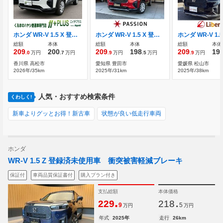
ホンダ WR-V 1.5 X 登録済未使用車 ホンダセンシング
ホンダ WR-V 1.5 X 登録済未使用車 衝突被害軽減ブレーキ
総額
本体
総額
本体
総額
本体
209
200
209
198
209
19
.0
万円
.7
万円
.9
万円
.5
万円
.9
万円
香川県 高松市
愛知県 豊田市
愛媛県 松山市
2026年/35km
2025年/31km
2025年/38km
人気・おすすめ検索条件
くわしく!
新車よりグッとお得！新古車
状態が良い低走行車両
ホンダ
WR-V 1.5 Z 登録済未使用車 衝突被害軽減ブレーキ
保証付
車両品質保証書付
購入プラン付き
支払総額
本体価格
.
.
229
218
9
5
万円
万円
年式
2025年
走行
26km