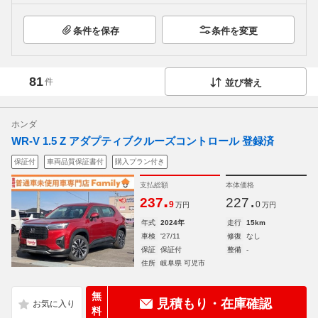
条件を保存
条件を変更
81
件
並び替え
ホンダ
WR-V 1.5 Z アダプティブクルーズコントロール 登録済
保証付
車両品質保証書付
購入プラン付き
支払総額
本体価格
.
.
237
227
9
0
万円
万円
年式
2024年
走行
15km
車検
'27/11
修復
なし
保証
保証付
整備
-
住所
岐阜県 可児市
無
見積もり・在庫確認
料