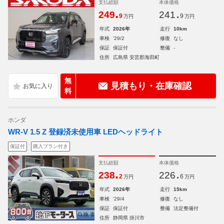
支払総額
本体価格
.
.
249
241
9
9
万円
万円
年式
2026年
走行
10km
車検
'29/2
修復
なし
保証
保証付
整備
-
住所
広島県 安芸郡海田町
無
見積もり・在庫確認
料
ホンダ
WR-V 1.5 Z 登録済未使用車 LEDヘッドライト
保証付
購入プラン付き
支払総額
本体価格
.
.
238
226
2
6
万円
万円
年式
2026年
走行
15km
車検
'29/4
修復
なし
保証
保証付
整備
法定整備付
住所
静岡県 掛川市