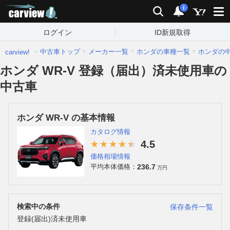
carview!
検索
通知
i
ログイン
ID新規取得
中古車トップ
メーカー一覧
ホンダの車種一覧
ホンダの
carview!
ホンダ WR-V 登録（届出）済未使用車の
中古車
ホンダ WR-V の基本情報
カタログ情報
4.5
価格相場情報
236.7
平均本体価格：
万円
検索中の条件
保存条件一覧
登録(届出)済未使用車