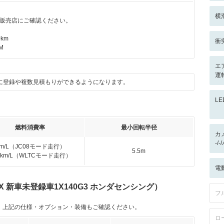
横
販売店にご確認ください。
km
衝
M
エ
運
に登録や複数見積もりができるようになります。
L
燃料消費率
最小回転半径
カ
-/
km/L（JC08モード走行）
5.5m
.6km/L（WLTCモード走行）
電
 X 新車未登録車1X140G3 ホンダセンシング）
フ
。上記の仕様・オプション・装備もご確認ください。
ロ