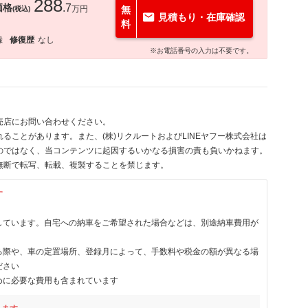
288
価格
.7
万円
無
(税込)
見積もり・在庫確認
料
録
修復歴
なし
※お電話番号の入力は不要です。
売店にお問い合わせください。
ることがあります。また、(株)リクルートおよびLINEヤフー株式会社は
のではなく、当コンテンツに起因するいかなる損害の責も負いかねます。
無断で転写、転載、複製することを禁じます。
す
しています。自宅への納車をご希望された場合などは、別途納車費用が
る際や、車の定置場所、登録月によって、手数料や税金の額が異なる場
ださい
めに必要な費用も含まれています