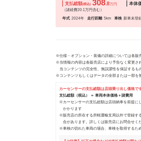
308
支払総額
.8
本体
万円
(税込)
（諸経費20.1万円含む）
年式
2024年
走行距離
5km
車検
新車未登
※仕様・オプション・装備の詳細については各販
※当情報の内容は各販売店により予告なく変更され
当コンテンツの完全性、無誤謬性を保証するも
※コンテンツもしくはデータの全部または一部を
カーセンサーの支払総額は店頭乗り出し価格で
支払総額（税込） ＝ 車両本体価格＋諸費用
※カーセンサーの支払総額は店頭納車を前提に
かかります
※販売店の所在する所轄運輸支局以外で登録す
合があります。詳しくは販売店にお問合せく
※車検の切れた車両の場合、車検を取得するた