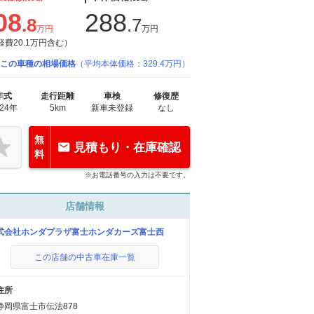
08
288
.8
.7
万円
万円
経費20.1万円含む）
この車種の相場価格
（平均本体価格：329.4万円）
年式
走行距離
車検
修復歴
024年
5km
新車未登録
なし
無
見積もり・在庫確認
料
※お電話番号の入力は不要です。
店舗情報
式会社ホンダプラザ富士ホンダカーズ富士西
この店舗の中古車在庫一覧
住所
静岡県富士市伝法878