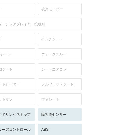
-
後席モニター
ュージックプレイヤー接続可
C
ベンチシート
列シート
ウォークスルー
動シート
シートエアコン
ートヒーター
フルフラットシート
ットマン
本革シート
イドリングストップ
障害物センサー
ルーズコントロール
ABS