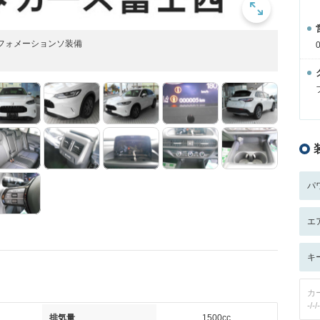
ンフォメーションソ装備
パ
エ
キ
カ
-/-/-
排気量
1500cc