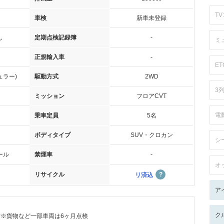
TV:
車検
新車未登録
し
定期点検記録簿
-
ミ
正規輸入車
-
ET
ュラー)
駆動方式
2WD
3
ミッション
フロアCVT
電
乗車定員
5名
ボディタイプ
SUV・クロカン
シ
ール
禁煙車
-
オ
リサイクル
リ済込
ア
ク
付※貨物など一部車両は6ヶ月点検