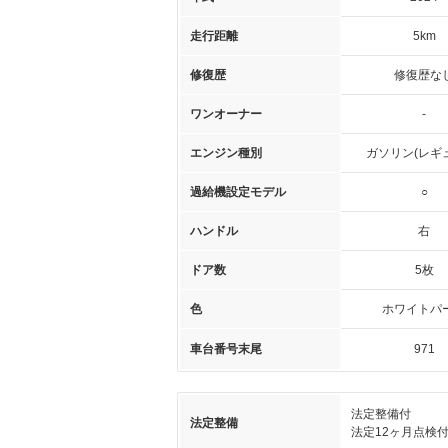
走行距離
5km
修復歴
修復歴な
ワンオーナー
-
エンジン種別
ガソリン(レギ
過給機設定モデル
○
ハンドル
右
ドア数
5枚
色
ホワイトパ
車台番号末尾
971
法定整備付
法定整備
法定12ヶ月点検