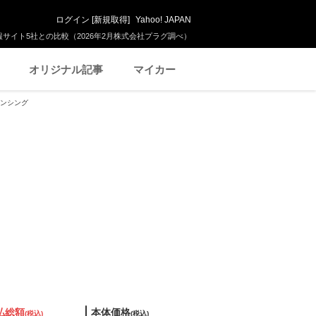
ログイン
[
新規取得
]
Yahoo! JAPAN
サイト5社との比較（2026年2月株式会社プラグ調べ）
オリジナル記事
マイカー
ダセンシング
払総額
本体価格
(税込)
(税込)