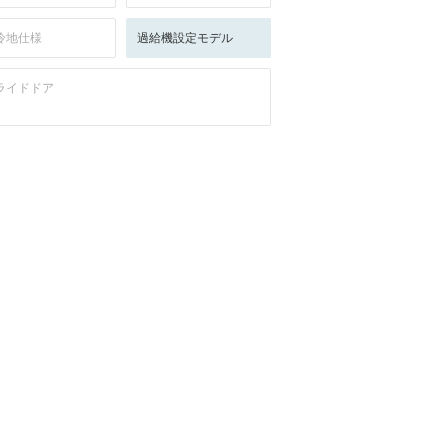
冷地仕様
過給機設定モデル
ライドドア