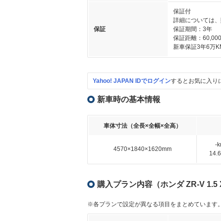
保証付
詳細については、
保証
保証期間：3年
保証距離：60,000
新車保証3年6万K
Yahoo! JAPAN IDでログイン
するとお気に入り
新車時の基本情報
車体寸法（全長×全幅×全高）
-
4570×1840×1620mm
14
購入プラン内容（ホンダ ZR-V 1.5
※各プランで設定が異なる項目をまとめています