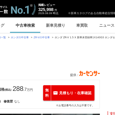
掲載レビュー
325,998
件
時点
※新車カタログのある自動車総合情報
2026.08.09
ログ
中古車検索
新車見積り
車買取
ニュース
種一覧
ホンダの中古車
ZR-Vの中古車
ホンダ ZR-V 1.5 X 新車未登録車1X140G3 ホン
提供：
288
価格
.7
万円
無
(税込)
見積もり・在庫確認
料
録
修復歴
なし
※お電話番号の入力は不要です。
支