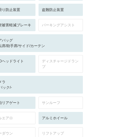
滑り防止装置
盗難防止装置
突被害軽減ブレーキ
パーキングアシスト
アバッグ
転席/助手席/サイド/カーテン
EDヘッドライト
ディスチャージドラン
プ
メラ
-/バック/-
動リアゲート
サンルーフ
ルエアロ
アルミホイール
ーダウン
リフトアップ