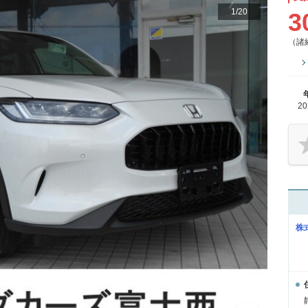
1
/
20
3
（諸
2
株