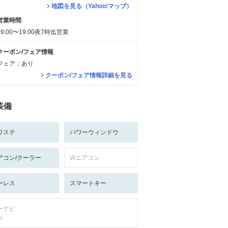
地図を見る（Yahoo!マップ）
営業時間
09:00〜19:00夜7時迄営業
クーポン/フェア情報
フェア：あり
クーポン/フェア情報詳細を見る
装備
ワステ
パワーウィンドウ
アコン/クーラー
Wエアコン
ーレス
スマートキー
ーナビ
/-