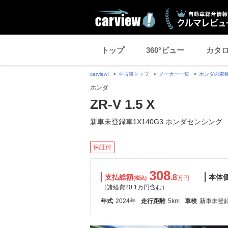
トップ
360°ビュー
カタ
carview!
中古車トップ
メーカー一覧
ホンダの車
ホンダ
ZR-V 1.5 X
新車未登録車1X140G3 ホンダセンシング
保証付
308
支払総額
.8
本体
万円
(税込)
（諸経費20.1万円含む）
年式
2024年
走行距離
5km
車検
新車未登