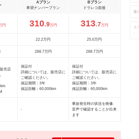
Aプラン
Bプラン
ン
希望ナンバープラン
ドラレコ前後
寒
310
313
.9
.7
万円
万円
万円
ス
-
22
.2
万円
25
.0
万円
円
288
.7
万円
288
.7
万円
保証付
保証付
販売店
詳細については、販売店に
詳細については、販売店に
。
ご確認ください。
ご確認ください。
保証期間：3年
保証期間：3年
km
保証距離：60,000km
保証距離：60,000km
M
事故発生時の状況を映像.
-
音声で確認することが出来
ます