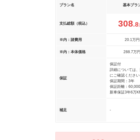
プラン名
基本プラ
308
.8
支払総額（税込）
※内：諸費用
20
.1
万円
※内：本体価格
288
.7
万
保証付
詳細については、
にご確認ください
保証
保証期間：3年
保証距離：60,000
新車保証3年6万K
補足
-