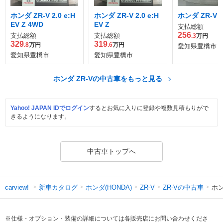
ホンダ ZR-V 2.0 e:H
ホンダ ZR-V 2.0 e:H
ホンダ ZR-V 1
EV Z 4WD
EV Z
支払総額
256
支払総額
支払総額
.3
万円
329
319
.8
万円
.6
万円
愛知県豊橋市
愛知県豊橋市
愛知県豊橋市
ホンダ ZR-Vの中古車をもっと見る
Yahoo! JAPAN IDでログイン
するとお気に入りに登録や複数見積もりがで
きるようになります。
中古車トップへ
新車カタログ
ホンダ(HONDA)
ZR-Vの中古車
ホン
carview!
ZR-V
※仕様・オプション・装備の詳細については各販売店にお問い合わせくださ