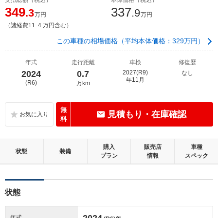
349
337
.3
.9
万円
万円
（諸経費11 .4 万円含む）
この車種の相場価格（平均本体価格：329万円）
年式
走行距離
車検
修復歴
2024
0.7
2027(R9)
なし
年11月
(R6)
万km
無
見積もり・在庫確認
料
購入
販売店
車種
状態
装備
プラン
情報
スペック
状態
2024
年式