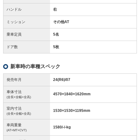
ハンドル
右
ミッション
その他AT
乗車定員
5名
ドア数
5枚
新車時の車種スペック
発売年月
24(R6)/07
車体寸法
4570
×
1840
×
1620
mm
(全長×全幅×全高)
室内寸法
1530
×
1530
×
1195
mm
(全長×全幅×全高)
車両重量
1580/-/-
kg
(AT×MT×CVT)