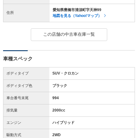
愛知県豊橋市清須町字天神99
住所
地図を見る（Yahoo!マップ）
この店舗の中古車在庫一覧
車種スペック
ボディタイプ
SUV・クロカン
ボディタイプ色
ブラック
車台番号末尾
994
排気量
2000cc
エンジン
ハイブリッド
駆動方式
2WD