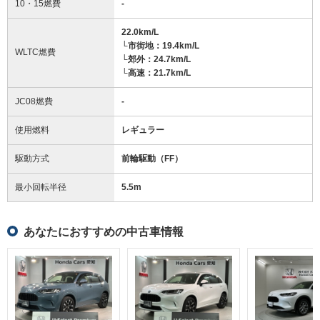
10・15燃費
-
22.0km/L
└市街地：19.4km/L
WLTC燃費
└郊外：24.7km/L
└高速：21.7km/L
JC08燃費
-
使用燃料
レギュラー
駆動方式
前輪駆動（FF）
最小回転半径
5.5
m
あなたにおすすめの中古車情報