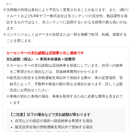
い。
※当情報の内容は各社により予告なく変更されることがあります。また、(株)リ
クルートおよびLINEヤフー株式会社は当コンテンツの完全性、無誤謬性を保
証するものではなく、当コンテンツに起因するいかなる損害の責も負いかね
ます。
※コンテンツもしくはデータの全部または一部を無断で転写、転載、複製する
ことを禁じます。
カーセンサーの支払総額は店頭乗り出し価格です
支払総額（税込） ＝ 車両本体価格＋諸費用
※カーセンサーの支払総額は店頭納車を前提にしています。自宅への納車
をご希望された場合などは、別途納車費用がかかります
※販売店の所在する所轄運輸支局以外で登録する際や、車の定置場所、登
録月によって、手数料や税金の額が異なる場合があります。詳しくは販
売店にお問合せください
※車検の切れた車両の場合、車検を取得するために必要な費用も含まれて
います
【ご注意】以下の場合などで支払総額が変わります
自宅などの指定の場所へ陸送納車を希望する場合
販売店所在地の所轄運輸支局以外で登録する場合