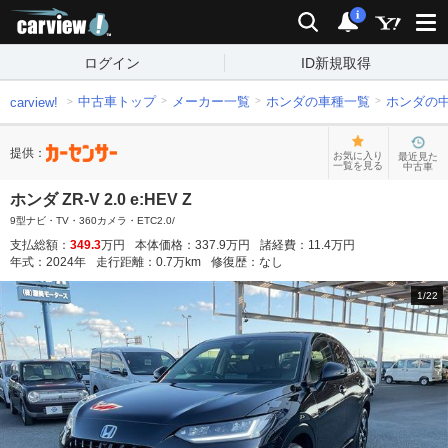
carview!
検索
通知
i
ログイン
ID新規取得
中古車トップ
メーカー一覧
ホンダの車種一覧
ホンダの
carview!
提供：
お気に入り
最近見た
一覧を見る
中古車
ホンダ ZR-V 2.0 e:HEV Z
9型ナビ・TV・360カメラ・ETC2.0/
支払総額：
349.3
万円
本体価格：
337.9
万円
諸経費：
11.4
万円
年式：
2024
年
走行距離：
0.7
万km
修復歴：
なし
1
/
22