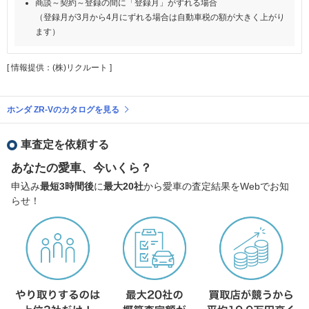
商談～契約～登録の間に「登録月」がずれる場合
（登録月が3月から4月にずれる場合は自動車税の額が大きく上がり
ます）
[ 情報提供：(株)リクルート ]
ホンダ ZR-Vのカタログを見る
車査定を依頼する
あなたの愛車、今いくら？
申込み
最短3時間後
に
最大20社
から愛車の査定結果をWebでお知
らせ！