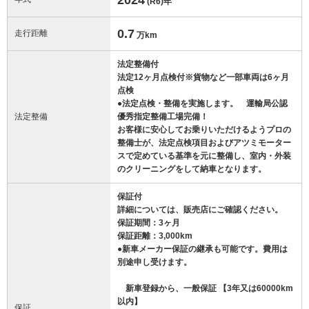
(R6)
年
0.7
走行距離
万km
法定整備付
法定12ヶ月点検付※貨物など一部車両は6ヶ月
点検
●法定点検・整備を実施します。 運輸局公認
法定整備
優秀指定整備工場完備！
お客様に安心してお乗りいただけるようプロの
整備士が、法定点検項目およびアツミモーター
スで定めている基準を元に整備し、室内・外装
のクリーニングをして納車となります。
保証付
詳細については、販売店にご確認ください。
保証期間：3ヶ月
保証距離：3,000km
●新車メーカー保証の継承も可能です。費用は
別途申し受けます。
新車登録から、一般保証 【3年又は60000km
以内】
保証