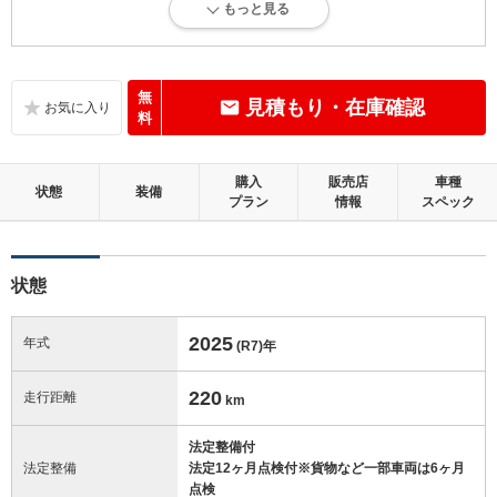
もっと見る
新車登録後36ヶ月未満、走行距離3万km以下で、内外装にダメージがほ
とんどない、とても綺麗な状態です。
内装：
無
見積もり・在庫確認
無キズ、もしくは傷みや汚れなどがほぼない、とても綺麗な状態です。
料
外装：
購入
販売店
車種
無キズ、もしくはキズやヘコミなどがほぼない、とても綺麗な状態で
状態
装備
プラン
情報
スペック
す。
修復歴：無
状態
この中古車の「車両品質評価書」を見る
2025
年式
(R7)
年
220
走行距離
km
法定整備付
法定整備
法定12ヶ月点検付※貨物など一部車両は6ヶ月
点検