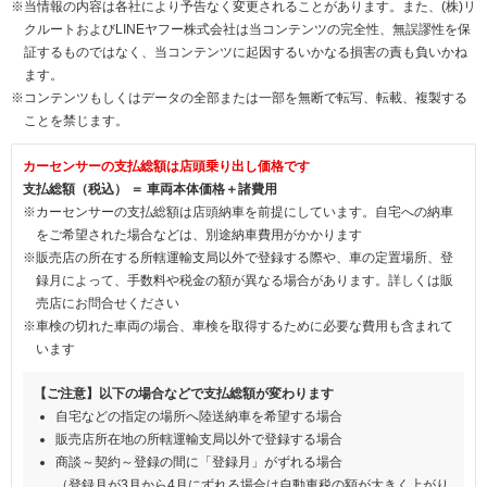
※当情報の内容は各社により予告なく変更されることがあります。また、(株)リ
クルートおよびLINEヤフー株式会社は当コンテンツの完全性、無誤謬性を保
証するものではなく、当コンテンツに起因するいかなる損害の責も負いかね
ます。
※コンテンツもしくはデータの全部または一部を無断で転写、転載、複製する
ことを禁じます。
カーセンサーの支払総額は店頭乗り出し価格です
支払総額（税込） ＝ 車両本体価格＋諸費用
※カーセンサーの支払総額は店頭納車を前提にしています。自宅への納車
をご希望された場合などは、別途納車費用がかかります
※販売店の所在する所轄運輸支局以外で登録する際や、車の定置場所、登
録月によって、手数料や税金の額が異なる場合があります。詳しくは販
売店にお問合せください
※車検の切れた車両の場合、車検を取得するために必要な費用も含まれて
います
【ご注意】以下の場合などで支払総額が変わります
自宅などの指定の場所へ陸送納車を希望する場合
販売店所在地の所轄運輸支局以外で登録する場合
商談～契約～登録の間に「登録月」がずれる場合
（登録月が3月から4月にずれる場合は自動車税の額が大きく上がり