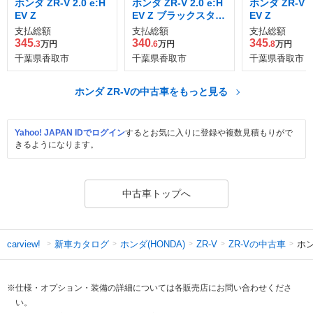
ホンダ ZR-V 2.0 e:H
ホンダ ZR-V 2.0 e:H
ホンダ ZR-V 2.
EV Z
EV Z ブラックスタイ
EV Z
ル
支払総額
支払総額
支払総額
345
340
345
.3
万円
.6
万円
.8
万円
千葉県香取市
千葉県香取市
千葉県香取市
ホンダ ZR-Vの中古車をもっと見る
Yahoo! JAPAN IDでログイン
するとお気に入りに登録や複数見積もりがで
きるようになります。
中古車トップへ
新車カタログ
ホンダ(HONDA)
ZR-Vの中古車
ホン
carview!
ZR-V
※仕様・オプション・装備の詳細については各販売店にお問い合わせくださ
い。