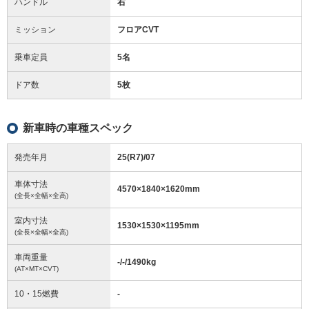
ハンドル
右
ミッション
フロアCVT
乗車定員
5名
ドア数
5枚
新車時の車種スペック
発売年月
25(R7)/07
車体寸法
4570
×
1840
×
1620
mm
(全長×全幅×全高)
室内寸法
1530
×
1530
×
1195
mm
(全長×全幅×全高)
車両重量
-/-/1490
kg
(AT×MT×CVT)
10・15燃費
-