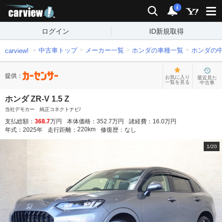
carview!
検索
通知
i
ログイン
ID新規取得
中古車トップ
メーカー一覧
ホンダの車種一覧
ホンダの
carview!
提供：
お気に入り
最近見た
一覧を見る
中古車
ホンダ ZR-V 1.5 Z
当社デモカー 純正コネクトナビ/
支払総額：
368.7
万円
本体価格：
352.7
万円
諸経費：
16.0
万円
220
km
年式：
2025
年
走行距離：
修復歴：
なし
1
/
20