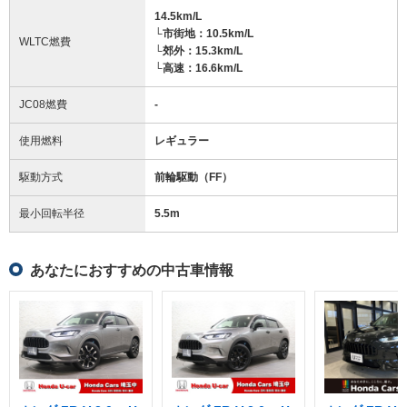
14.5km/L
└市街地：10.5km/L
WLTC燃費
└郊外：15.3km/L
└高速：16.6km/L
JC08燃費
-
使用燃料
レギュラー
駆動方式
前輪駆動（FF）
最小回転半径
5.5
m
あなたにおすすめの中古車情報