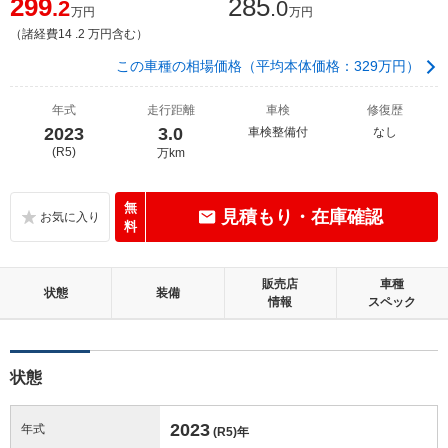
299
285
.2
.0
万円
万円
（諸経費14 .2 万円含む）
この車種の相場価格（平均本体価格：329万円）
年式
走行距離
車検
修復歴
2023
3.0
車検整備付
なし
(R5)
万km
無
見積もり・在庫確認
料
販売店
車種
状態
装備
情報
スペック
状態
2023
年式
(R5)
年