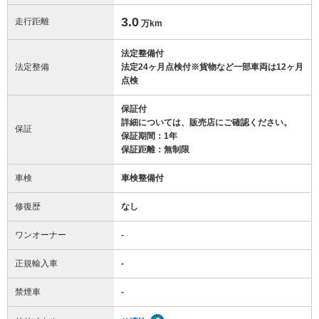
3.0
走行距離
万km
法定整備付
法定整備
法定24ヶ月点検付※貨物など一部車両は12ヶ月
点検
保証付
詳細については、販売店にご確認ください。
保証
保証期間：1年
保証距離：無制限
車検
車検整備付
修復歴
なし
ワンオーナー
-
正規輸入車
-
禁煙車
-