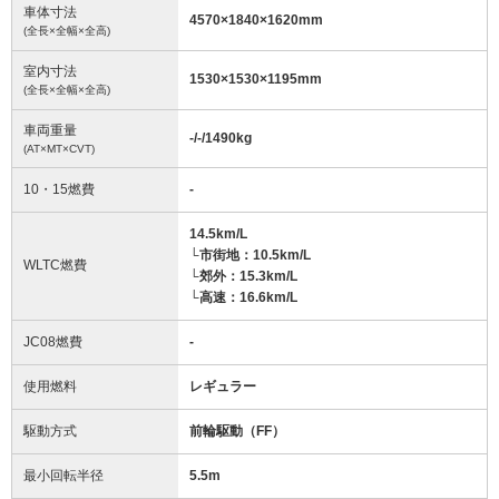
車体寸法
4570
×
1840
×
1620
mm
(全長×全幅×全高)
室内寸法
1530
×
1530
×
1195
mm
(全長×全幅×全高)
車両重量
-/-/1490
kg
(AT×MT×CVT)
10・15燃費
-
14.5km/L
└市街地：10.5km/L
WLTC燃費
└郊外：15.3km/L
└高速：16.6km/L
JC08燃費
-
使用燃料
レギュラー
駆動方式
前輪駆動（FF）
最小回転半径
5.5
m