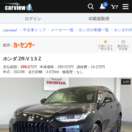
carview!
検索
通知
i
ログイン
ID新規取得
中古車トップ
メーカー一覧
ホンダの車種一覧
ホンダの
carview!
提供：
お気に入り
最近見た
一覧を見る
中古車
ホンダ ZR-V 1.5 Z
支払総額：
299.2
万円
本体価格：
285.0
万円
諸経費：
14.2
万円
年式：
2023
年
走行距離：
3.0
万km
修復歴：
なし
1
/
20