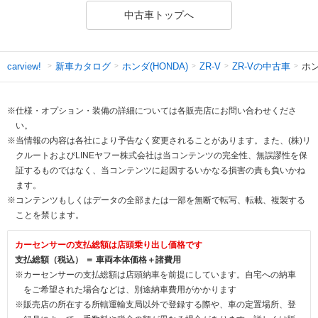
中古車トップへ
新車カタログ
ホンダ(HONDA)
ZR-Vの中古車
ホンダ
carview!
ZR-V
※仕様・オプション・装備の詳細については各販売店にお問い合わせくださ
い。
※当情報の内容は各社により予告なく変更されることがあります。また、(株)リ
クルートおよびLINEヤフー株式会社は当コンテンツの完全性、無誤謬性を保
証するものではなく、当コンテンツに起因するいかなる損害の責も負いかね
ます。
※コンテンツもしくはデータの全部または一部を無断で転写、転載、複製する
ことを禁じます。
カーセンサーの支払総額は店頭乗り出し価格です
支払総額（税込） ＝ 車両本体価格＋諸費用
※カーセンサーの支払総額は店頭納車を前提にしています。自宅への納車
をご希望された場合などは、別途納車費用がかかります
※販売店の所在する所轄運輸支局以外で登録する際や、車の定置場所、登