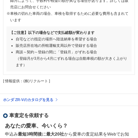
録月によって、手数料や税金の額が異なる場合があります。詳しくは販
売店にお問合せください
※車検の切れた車両の場合、車検を取得するために必要な費用も含まれて
います
【ご注意】以下の場合などで支払総額が変わります
自宅などの指定の場所へ陸送納車を希望する場合
販売店所在地の所轄運輸支局以外で登録する場合
商談～契約～登録の間に「登録月」がずれる場合
（登録月が3月から4月にずれる場合は自動車税の額が大きく上がり
ます）
[ 情報提供：(株)リクルート ]
ホンダ ZR-Vのカタログを見る
車査定を依頼する
あなたの愛車、今いくら？
申込み
最短3時間後
に
最大20社
から愛車の査定結果をWebでお知