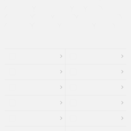
過給機設定モデル（ターボ・スーパーチャージャーなど)
ETC
CDプレーヤー
カーナビゲーション
禁煙車
法定整備付き
保証付き
エアバッグ
ディスチャージドランプ
支払総顔あり
クーポンあり
車両品質評価書付
新着車両