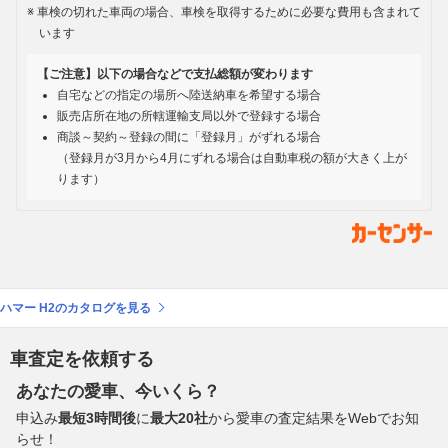
車検の切れた車両の場合、車検を取得するために必要な費用も含まれて
います
【ご注意】以下の場合などで支払総額が変わります
自宅などの指定の場所へ陸送納車を希望する場合
販売店所在地の所轄運輸支局以外で登録する場合
商談～契約～登録の間に「登録月」がずれる場合
（登録月が3月から4月にずれる場合は自動車税の額が大きく上が
ります）
ハマー H2のカタログを見る
車査定を依頼する
あなたの愛車、今いくら？
申込み
最短3時間後
に
最大20社
から愛車の査定結果をWebでお知
らせ！