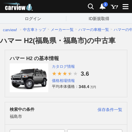
carview!
検索
通知
i
ログイン
ID新規取得
中古車トップ
メーカー一覧
ハマーの車種一覧
ハマーの
carview!
ハマー H2(福島県・福島市)の中古車
ハマー H2 の基本情報
カタログ情報
3.6
価格相場情報
348.4
平均本体価格：
万円
検索中の条件
保存条件一覧
福島市