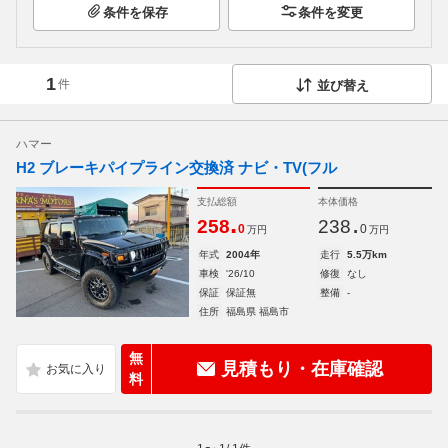
条件を保存
条件を変更
1
件
並び替え
ハマー
H2 ブレーキパイプライン交換済 ナビ・TV(フル
支払総額
本体価格
.
.
258
238
0
0
万円
万円
年式
2004年
走行
5.5万km
車検
'26/10
修復
なし
保証
保証無
整備
-
住所
福島県 福島市
無
見積もり・在庫確認
料