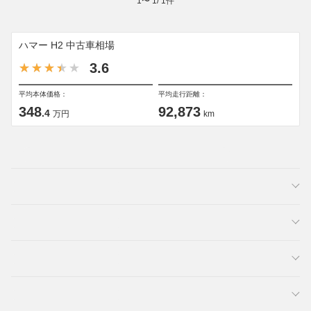
1
〜
1
/
1
件
ハマー H2 中古車相場
3.6
平均本体価格：
平均走行距離：
348
92,873
.4
万円
km