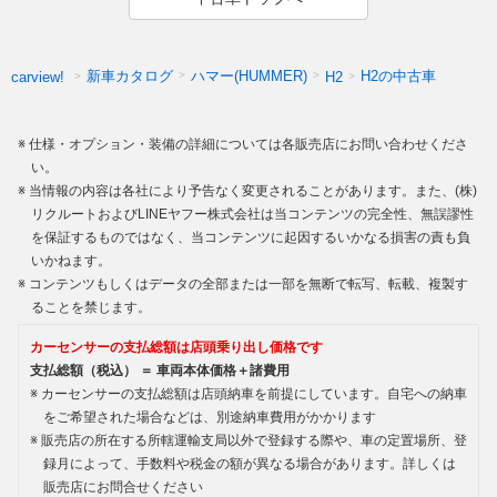
新車カタログ
ハマー(HUMMER)
H2の中古車
carview!
H2
仕様・オプション・装備の詳細については各販売店にお問い合わせくださ
い。
当情報の内容は各社により予告なく変更されることがあります。また、(株)
リクルートおよびLINEヤフー株式会社は当コンテンツの完全性、無誤謬性
を保証するものではなく、当コンテンツに起因するいかなる損害の責も負
いかねます。
コンテンツもしくはデータの全部または一部を無断で転写、転載、複製す
ることを禁じます。
カーセンサーの支払総額は店頭乗り出し価格です
支払総額（税込） ＝ 車両本体価格＋諸費用
カーセンサーの支払総額は店頭納車を前提にしています。自宅への納車
をご希望された場合などは、別途納車費用がかかります
販売店の所在する所轄運輸支局以外で登録する際や、車の定置場所、登
録月によって、手数料や税金の額が異なる場合があります。詳しくは
販売店にお問合せください