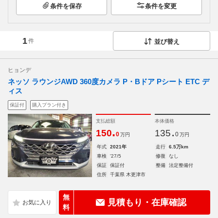
条件を保存
条件を変更
1
件
並び替え
ヒョンデ
ネッソ ラウンジAWD 360度カメラ P・Bドア Pシート ETC デ
ィス
保証付
購入プラン付き
支払総額
本体価格
.
.
150
135
0
0
万円
万円
年式
2021年
走行
6.5万km
車検
'27/5
修復
なし
保証
保証付
整備
法定整備付
住所
千葉県 木更津市
無
見積もり・在庫確認
料