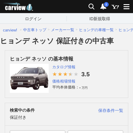
carview!
検索
通知
i
ログイン
ID新規取得
中古車トップ
メーカー一覧
ヒョンデの車種一覧
ヒョン
carview!
ヒョンデ ネッソ 保証付きの中古車
ヒョンデ ネッソ の基本情報
カタログ情報
3.5
価格相場情報
-
平均本体価格：
万円
検索中の条件
保存条件一覧
保証付き