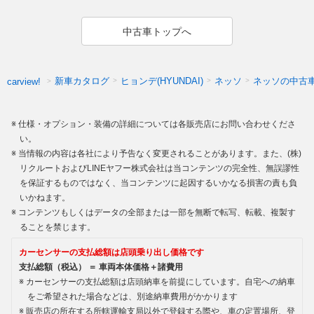
中古車トップへ
新車カタログ
ヒョンデ(HYUNDAI)
ネッソ
ネッソの中古
carview!
仕様・オプション・装備の詳細については各販売店にお問い合わせくださ
い。
当情報の内容は各社により予告なく変更されることがあります。また、(株)
リクルートおよびLINEヤフー株式会社は当コンテンツの完全性、無誤謬性
を保証するものではなく、当コンテンツに起因するいかなる損害の責も負
いかねます。
コンテンツもしくはデータの全部または一部を無断で転写、転載、複製す
ることを禁じます。
カーセンサーの支払総額は店頭乗り出し価格です
支払総額（税込） ＝ 車両本体価格＋諸費用
カーセンサーの支払総額は店頭納車を前提にしています。自宅への納車
をご希望された場合などは、別途納車費用がかかります
販売店の所在する所轄運輸支局以外で登録する際や、車の定置場所、登