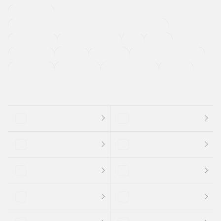
寒冷地仕様車
過給機設定モデル（ターボ・スーパーチャージャーなど)
ETC
CDプレーヤー
カーナビゲーション
禁煙車
法定整備付き
保証付き
エアバッグ
ディスチャージドランプ
支払総顔あり
クーポンあり
車両品質評価書付
新着車両