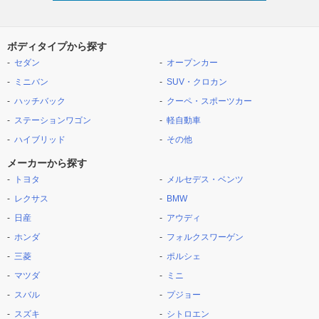
ボディタイプから探す
セダン
オープンカー
ミニバン
SUV・クロカン
ハッチバック
クーペ・スポーツカー
ステーションワゴン
軽自動車
ハイブリッド
その他
メーカーから探す
トヨタ
メルセデス・ベンツ
レクサス
BMW
日産
アウディ
ホンダ
フォルクスワーゲン
三菱
ポルシェ
マツダ
ミニ
スバル
プジョー
スズキ
シトロエン