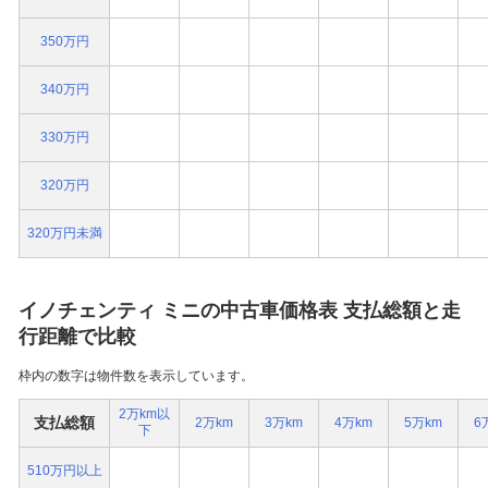
350万円
340万円
330万円
320万円
320万円未満
イノチェンティ ミニの中古車価格表 支払総額と走
行距離で比較
枠内の数字は物件数を表示しています。
2万km以
支払総額
2万km
3万km
4万km
5万km
6
下
510万円以上