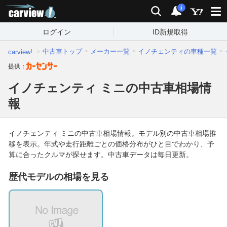
carview!
2014年以
2万km以
検索
通知
支払総額
支払総額
2015年
2万km
2016年
3万km
2017年
4万km
2018年
5万km
2
6
前
下
i
ログイン
ID新規取得
中古車トップ
メーカー一覧
イノチェンティの車種一覧
carview!
提供：
イノチェンティ ミニの中古車相場情
報
イノチェンティ ミニの中古車相場情報。モデル別の中古車相場推
移を表示。年式や走行距離ごとの価格分布がひと目でわかり、予
算に合ったクルマが探せます。中古車データは毎日更新。
歴代モデルの相場を見る