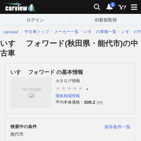
carview!
検索
通知
i
ログイン
ID新規取得
中古車トップ
メーカー一覧
いすゞの車種一覧
いすゞの
carview!
いすゞ フォワード(秋田県・能代市)の中
古車
いすゞ フォワード の基本情報
カタログ情報
-
価格相場情報
509.2
平均本体価格：
万円
検索中の条件
保存条件一覧
能代市