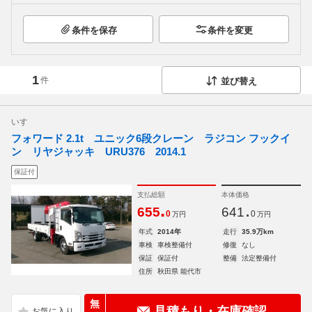
条件を保存
条件を変更
1
件
並び替え
いすゞ
フォワード 2.1t ユニック6段クレーン ラジコン フックイ
ン リヤジャッキ URU376 2014.1
保証付
支払総額
本体価格
.
.
655
641
0
0
万円
万円
年式
2014年
走行
35.9万km
車検
車検整備付
修復
なし
保証
保証付
整備
法定整備付
住所
秋田県 能代市
無
見積もり・在庫確認