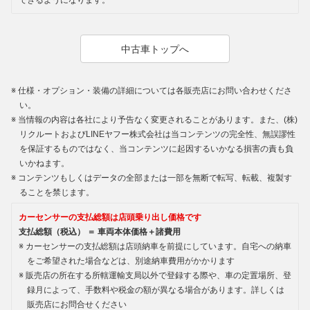
できるようになります。
中古車トップへ
仕様・オプション・装備の詳細については各販売店にお問い合わせくださ
い。
当情報の内容は各社により予告なく変更されることがあります。また、(株)
リクルートおよびLINEヤフー株式会社は当コンテンツの完全性、無誤謬性
を保証するものではなく、当コンテンツに起因するいかなる損害の責も負
いかねます。
コンテンツもしくはデータの全部または一部を無断で転写、転載、複製す
ることを禁じます。
カーセンサーの支払総額は店頭乗り出し価格です
支払総額（税込） ＝ 車両本体価格＋諸費用
カーセンサーの支払総額は店頭納車を前提にしています。自宅への納車
をご希望された場合などは、別途納車費用がかかります
販売店の所在する所轄運輸支局以外で登録する際や、車の定置場所、登
録月によって、手数料や税金の額が異なる場合があります。詳しくは
販売店にお問合せください