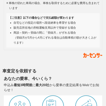
車検の切れた車両の場合、車検を取得するために必要な費用も含まれて
います
【ご注意】以下の場合などで支払総額が変わります
自宅などの指定の場所へ陸送納車を希望する場合
販売店所在地の所轄運輸支局以外で登録する場合
商談～契約～登録の間に「登録月」がずれる場合
（登録月が3月から4月にずれる場合は自動車税の額が大きく上が
ります）
車査定を依頼する
あなたの愛車、今いくら？
申込み
最短3時間後
に
最大20社
から愛車の査定結果をWebでお知
らせ！