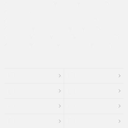
メーカー系販売店取り扱い車
修復歴無し
アルミホイール
寒冷地仕様車
過給機設定モデル（ターボ・スーパーチャージャーなど)
ETC
CDプレーヤー
カーナビゲーション
禁煙車
法定整備付き
保証付き
エアバッグ
ディスチャージドランプ
支払総顔あり
クーポンあり
車両品質評価書付
新着車両