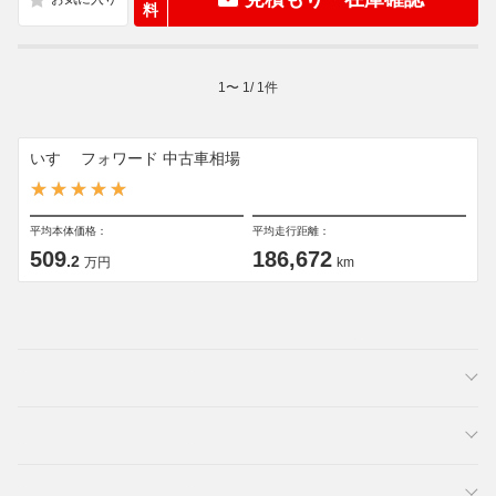
料
1
〜
1
/
1
件
いすゞ フォワード 中古車相場
平均本体価格：
平均走行距離：
509
186,672
.2
万円
km