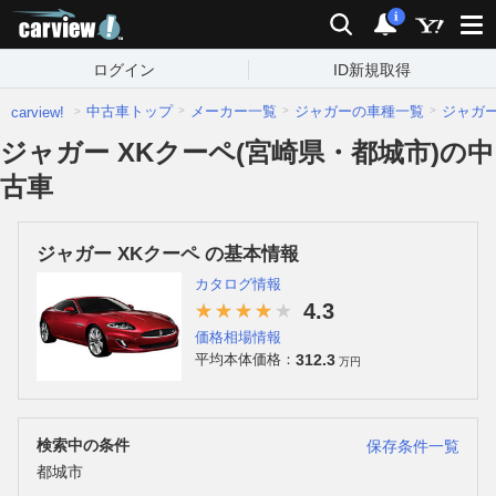
carview!
検索
通知
i
ログイン
ID新規取得
中古車トップ
メーカー一覧
ジャガーの車種一覧
ジャガ
carview!
ジャガー XKクーペ(宮崎県・都城市)の中
古車
ジャガー XKクーペ の基本情報
カタログ情報
4.3
価格相場情報
312.3
平均本体価格：
万円
検索中の条件
保存条件一覧
都城市