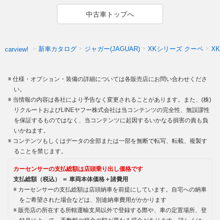
中古車トップへ
新車カタログ
ジャガー(JAGUAR)
XKシリーズ クーペ
X
carview!
仕様・オプション・装備の詳細については各販売店にお問い合わせくださ
い。
当情報の内容は各社により予告なく変更されることがあります。また、(株)
リクルートおよびLINEヤフー株式会社は当コンテンツの完全性、無誤謬性
を保証するものではなく、当コンテンツに起因するいかなる損害の責も負
いかねます。
コンテンツもしくはデータの全部または一部を無断で転写、転載、複製す
ることを禁じます。
カーセンサーの支払総額は店頭乗り出し価格です
支払総額（税込） ＝ 車両本体価格＋諸費用
カーセンサーの支払総額は店頭納車を前提にしています。自宅への納車
をご希望された場合などは、別途納車費用がかかります
販売店の所在する所轄運輸支局以外で登録する際や、車の定置場所、登