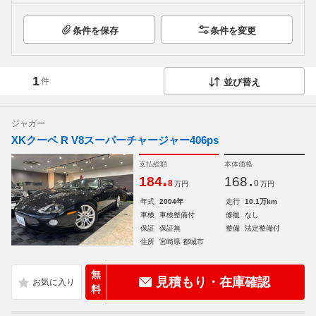
条件を保存
条件を変更
1
件
並び替え
ジャガー
XKクーペ R V8スーパーチャージャー406ps
支払総額
本体価格
.
.
184
168
8
0
万円
万円
年式
2004年
走行
10.1万km
車検
車検整備付
修復
なし
保証
保証無
整備
法定整備付
住所
宮崎県 都城市
無
見積もり・在庫確認
料