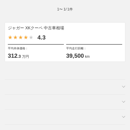
1
〜
1
/
1
件
ジャガー XKクーペ 中古車相場
4.3
平均本体価格：
平均走行距離：
312
39,500
.3
万円
km