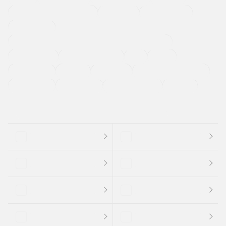
メーカー系販売店取り扱い車
修復歴無し
アルミホイール
寒冷地仕様車
過給機設定モデル（ターボ・スーパーチャージャーなど)
ETC
CDプレーヤー
カーナビゲーション
禁煙車
法定整備付き
保証付き
エアバッグ
ディスチャージドランプ
支払総顔あり
クーポンあり
車両品質評価書付
新着車両