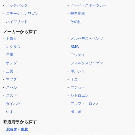
ハッチバック
クーペ・スポーツカー
ステーションワゴン
軽自動車
ハイブリッド
その他
メーカーから探す
トヨタ
メルセデス・ベンツ
レクサス
BMW
日産
アウディ
ホンダ
フォルクスワーゲン
三菱
ポルシェ
マツダ
ミニ
スバル
プジョー
スズキ
シトロエン
ダイハツ
アルファ ロメオ
いすゞ
ボルボ
都道府県から探す
北海道・東北