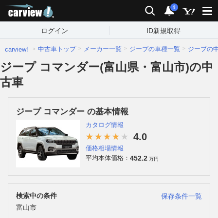
carview!
検索
通知
i
ログイン
ID新規取得
中古車トップ
メーカー一覧
ジープの車種一覧
ジープの
carview!
ジープ コマンダー(富山県・富山市)の中
古車
ジープ コマンダー の基本情報
カタログ情報
4.0
価格相場情報
452.2
平均本体価格：
万円
検索中の条件
保存条件一覧
富山市