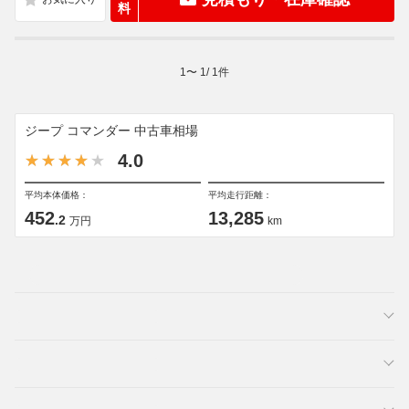
料
1
〜
1
/
1
件
ジープ コマンダー 中古車相場
4.0
平均本体価格：
平均走行距離：
452
13,285
.2
万円
km