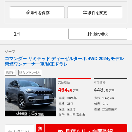
条件を保存
条件を変更
1
件
並び替え
ジープ
コマンダー リミテッド ディーゼルターボ 4WD 2024yモデル
禁煙ワンオーナー車/純正ドラレ
保証付
購入プラン付き
支払総額
本体価格
.
.
464
448
6
0
万円
万円
年式
2025年
走行
1.4万km
車検
'28/4
修復
なし
保証
保証付
整備
法定整備付
住所
富山県 富山市
無
見積もり・在庫確認