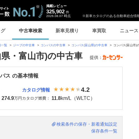
掲載レビュー
325,902
件
時点
※新車カタログのある自動車総合情報
2026.08.07
ログ
中古車検索
新車見積り
車買取
ニュース
種一覧
ジープの中古車
コンパスの中古車
コンパス(富山県)の中古車
コンパス(富山市)
山県・富山市)の中古車
提供：
ンパス の基本情報
4.2
カタログ情報
274.9
11.8
km/L（WLTC）
：
万円
カタログ燃費：
検索条件の保存・新着通知設定
保存条件一覧