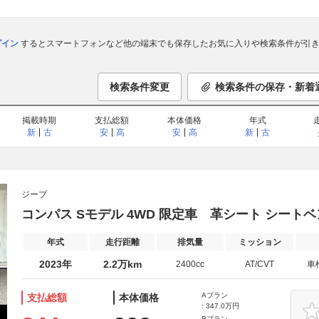
ログイン
するとスマートフォンなど他の端末でも保存したお気に入りや検索条件が引き
検索条件変更
検索条件の保存・新着
掲載時期
支払総額
本体価格
年式
新
古
安
高
安
高
新
古
ジープ
コンパス Sモデル 4WD 限定車 革シート シート
年式
走行距離
排気量
ミッション
2023年
2.2万km
2400cc
AT/CVT
車
Aプラン
支払総額
本体価格
: 347.0万円
Bプラン