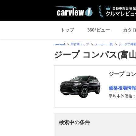
トップ
360°ビュー
カタ
carview!
中古車トップ
メーカー一覧
ジープの車
ジープ コンパス(富
ジープ コ
価格相場情報
平均本体価格
検索中の条件