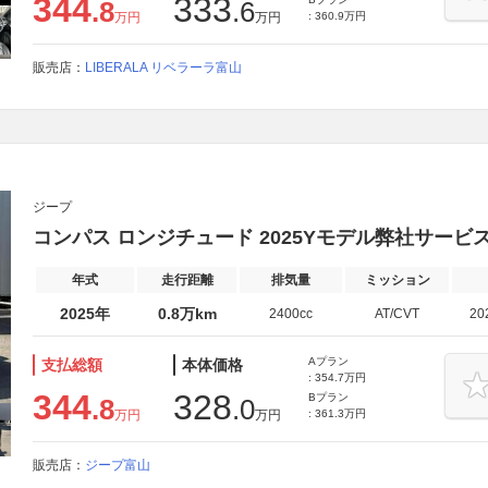
344
333
.8
.6
万円
万円
: 360.9万円
販売店：
LIBERALA リベラーラ富山
ジープ
コンパス ロンジチュード 2025Yモデル弊社サービ
年式
走行距離
排気量
ミッション
2025年
0.8万km
2400cc
AT/CVT
20
Aプラン
支払総額
本体価格
: 354.7万円
344
328
Bプラン
.8
.0
万円
万円
: 361.3万円
販売店：
ジープ富山