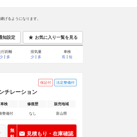
継げるようになります。
通知設定
お気に入り一覧を見る
走行距離
排気量
車検
少
多
少
多
長
短
保証付
法定整備付
ベンチレーション
車検
修復歴
販売地域
検整備付
なし
富山県
無
見積もり・在庫確認
料