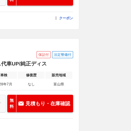
クーポン
保証付
法定整備付
ス代車UP/純正ディス
車検
修復歴
販売地域
28年7月
なし
富山県
無
見積もり・在庫確認
料