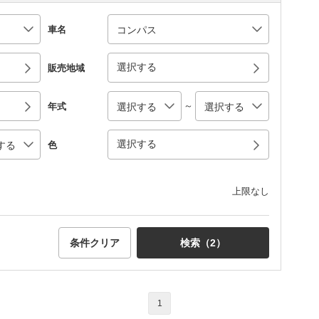
車名
選択する
販売地域
～
年式
選択する
色
上限なし
条件クリア
検索（
2
）
1