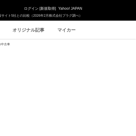
ログイン
[
新規取得
]
Yahoo! JAPAN
サイト5社との比較（2026年2月株式会社プラグ調べ）
オリジナル記事
マイカー
の中古車