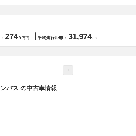
274
31,974
：
平均走行距離：
.9
万円
km
1
コンパス の中古車情報