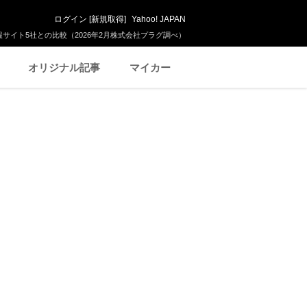
ログイン
[
新規取得
]
Yahoo! JAPAN
サイト5社との比較（2026年2月株式会社プラグ調べ）
オリジナル記事
マイカー