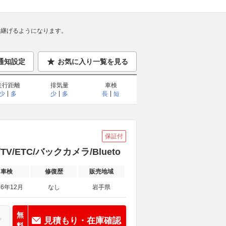
継げるようになります。
通知設定
お気に入り一覧を見る
走行距離
排気量
車検
少
多
少
多
長
短
保証付
V/ETC/バックカメラ/Blueto
車検
修復歴
販売地域
26年12月
なし
岩手県
無
見積もり・在庫確認
料