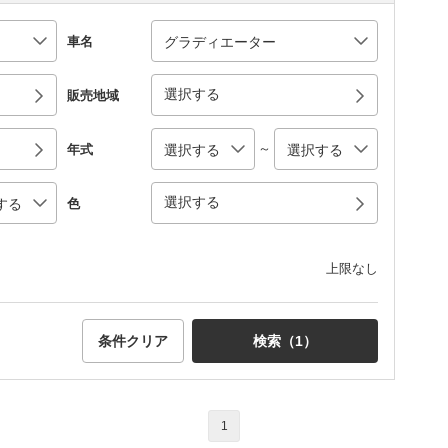
車名
選択する
販売地域
～
年式
選択する
色
上限なし
条件クリア
検索（
1
）
1