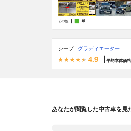
緑
その他
ジープ
グラディエーター
4.9
平均本体価格
あなたが閲覧した中古車を見