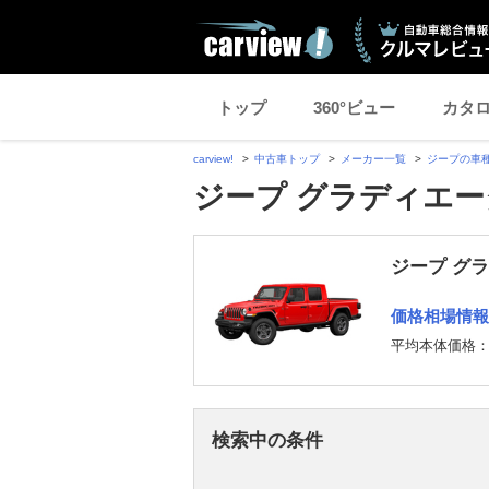
トップ
360°ビュー
カタ
carview!
中古車トップ
メーカー一覧
ジープの車
ジープ グラディエー
ジープ グ
価格相場情報
平均本体価格
検索中の条件