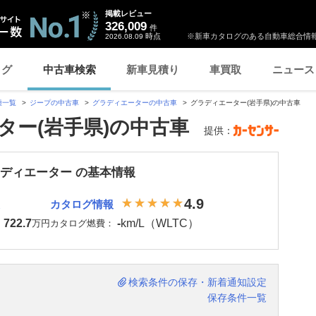
掲載レビュー
326,009
件
時点
※新車カタログのある自動車総合情報
2026.08.09
ログ
中古車検索
新車見積り
車買取
ニュース
種一覧
ジープの中古車
グラディエーターの中古車
グラディエーター(岩手県)の中古車
ター(岩手県)の中古車
提供：
ラディエーター の基本情報
4.9
カタログ情報
722.7
-
km/L（WLTC）
：
万円
カタログ燃費：
検索条件の保存・新着通知設定
保存条件一覧