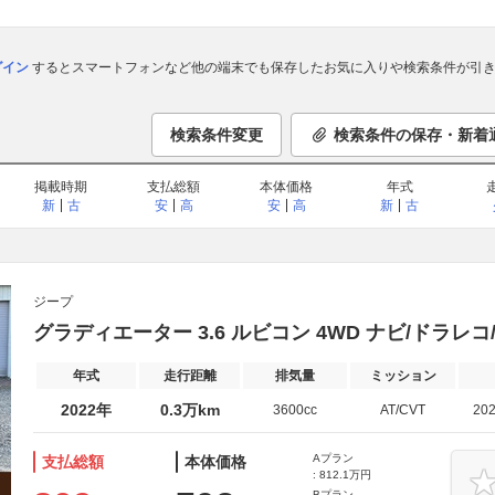
ログイン
するとスマートフォンなど他の端末でも保存したお気に入りや検索条件が引き
検索条件変更
検索条件の保存・新着
掲載時期
支払総額
本体価格
年式
新
古
安
高
安
高
新
古
ジープ
グラディエーター 3.6 ルビコン 4WD ナビ/ドラレコ/T
年式
走行距離
排気量
ミッション
2022年
0.3万km
3600cc
AT/CVT
20
Aプラン
支払総額
本体価格
: 812.1万円
Bプラン