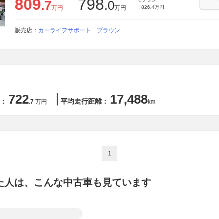
809
798
.7
.0
万円
万円
: 826.4万円
販売店：
カーライフサポート ブラウン
722
17,488
：
平均走行距離：
.7
万円
km
1
た人は、こんな中古車も見ています