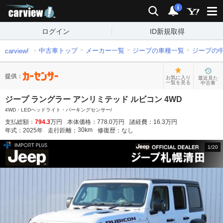
carview!
検索
通知
i
ログイン
ID新規取得
中古車トップ
メーカー一覧
ジープの車種一覧
ジープの
carview!
提供：
お気に入り
最近見た
一覧を見る
中古車
ジープ ラングラー アンリミテッド ルビコン 4WD
4WD・LEDヘッドライト・パーキングセンサー/
支払総額：
794.3
万円
本体価格：
778.0
万円
諸経費：
16.3
万円
30
km
年式：
2025
年
走行距離：
修復歴：
なし
1
/
20