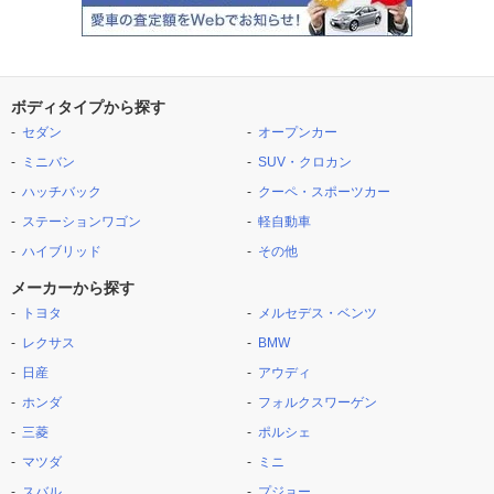
ボディタイプから探す
セダン
オープンカー
ミニバン
SUV・クロカン
ハッチバック
クーペ・スポーツカー
ステーションワゴン
軽自動車
ハイブリッド
その他
メーカーから探す
トヨタ
メルセデス・ベンツ
レクサス
BMW
日産
アウディ
ホンダ
フォルクスワーゲン
三菱
ポルシェ
マツダ
ミニ
スバル
プジョー