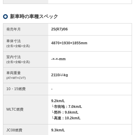
新車時の車種スペック
発売年月
25(R7)/06
車体寸法
4870
×
1930
×
1855
mm
(全長×全幅×全高)
室内寸法
-
×
-
×
-
mm
(全長×全幅×全高)
車両重量
2110/-/-
kg
(AT×MT×CVT)
10・15燃費
-
9.2km/L
└市街地：7.0km/L
WLTC燃費
└郊外：9.6km/L
└高速：10.2km/L
JC08燃費
9.3km/L