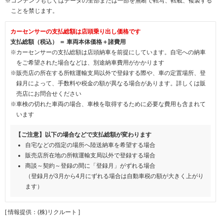
※コンテンツもしくはデータの全部または一部を無断で転写、転載、複製する
ことを禁じます。
カーセンサーの支払総額は店頭乗り出し価格です
支払総額（税込） ＝ 車両本体価格＋諸費用
※カーセンサーの支払総額は店頭納車を前提にしています。自宅への納車
をご希望された場合などは、別途納車費用がかかります
※販売店の所在する所轄運輸支局以外で登録する際や、車の定置場所、登
録月によって、手数料や税金の額が異なる場合があります。詳しくは販
売店にお問合せください
※車検の切れた車両の場合、車検を取得するために必要な費用も含まれて
います
【ご注意】以下の場合などで支払総額が変わります
自宅などの指定の場所へ陸送納車を希望する場合
販売店所在地の所轄運輸支局以外で登録する場合
商談～契約～登録の間に「登録月」がずれる場合
（登録月が3月から4月にずれる場合は自動車税の額が大きく上がり
ます）
[ 情報提供：(株)リクルート ]