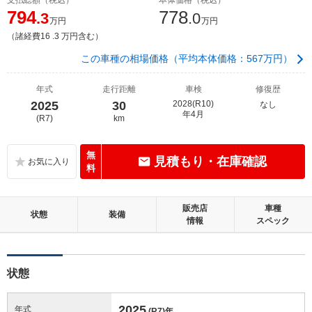
794
778
.3
.0
万円
万円
（諸経費16 .3 万円含む）
この車種の相場価格（平均本体価格：567万円）
年式
走行距離
車検
修復歴
2025
30
2028(R10)
なし
年4月
(R7)
km
無
見積もり・在庫確認
料
販売店
車種
状態
装備
情報
スペック
状態
2025
年式
(R7)
年