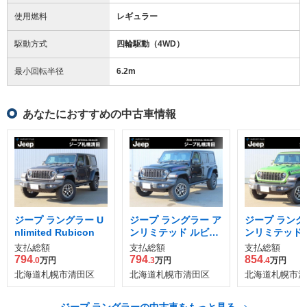
使用燃料
レギュラー
駆動方式
四輪駆動（4WD）
最小回転半径
6.2
m
あなたにおすすめの中古車情報
ジープ ラングラー U
ジープ ラングラー ア
ジープ ラング
nlimited Rubicon
ンリミテッド ルビコ
ンリミテッド 
ン 4WD
ン モヒート 4
支払総額
支払総額
支払総額
794
794
854
.0
万円
.3
万円
.4
万円
北海道札幌市清田区
北海道札幌市清田区
北海道札幌市清
ジープ ラングラーの中古車をもっと見る