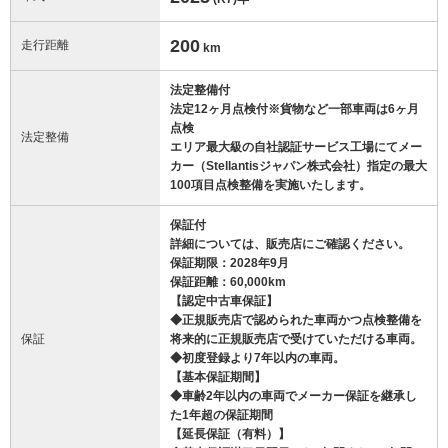
200
走行距離
km
法定整備付
法定12ヶ月点検付※貨物など一部車両は6ヶ月
点検
法定整備
エリア最大級の自社認証サービス工場にてメー
カー（Stellantisジャパン株式会社）指定の最大
100項目点検整備を実施いたします。
保証付
詳細については、販売店にご確認ください。
保証期限：2028年9月
保証距離：60,000km
【認定中古車保証】
◆正規販売店で認められた車両かつ点検整備を
保証
将来的に正規販売店で受けていただける車両。
◆初度登録より7年以内の車両。
【基本保証期間】
◆車齢2年以内の車両でメーカー保証を継承し
た1年超の保証期間
【延長保証（有料）】