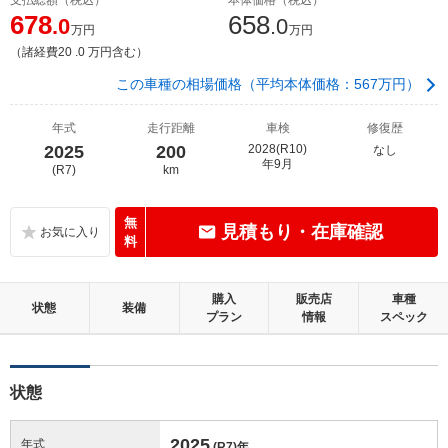
678
658
.0
.0
万円
万円
（諸経費20 .0 万円含む）
この車種の相場価格（平均本体価格：567万円）
年式
走行距離
車検
修復歴
2025
200
2028(R10)
なし
年9月
(R7)
km
無
見積もり・在庫確認
料
購入
販売店
車種
状態
装備
プラン
情報
スペック
状態
2025
年式
(R7)
年