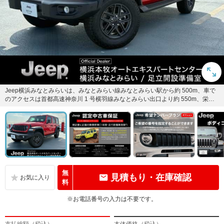
Jeep横浜みなとみらいは、みなとみらい線みなとみらい駅から約 500m、車で
のアクセスは首都高速神奈川 1 号横羽線みなとみらい出口より約 550m、栄本
町線沿いの好立...
無
見積もり・在庫確認
料
※お電話番号の入力は不要です。
支払総額（税込）
本体価格（税込）