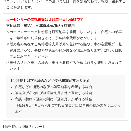
※コンテンツもしくはデータの全部または一部を無断で転写、転載、複製する
ことを禁じます。
カーセンサーの支払総額は店頭乗り出し価格です
支払総額（税込） ＝ 車両本体価格＋諸費用
※カーセンサーの支払総額は店頭納車を前提にしています。自宅への納車
をご希望された場合などは、別途納車費用がかかります
※販売店の所在する所轄運輸支局以外で登録する際や、車の定置場所、登
録月によって、手数料や税金の額が異なる場合があります。詳しくは販
売店にお問合せください
※車検の切れた車両の場合、車検を取得するために必要な費用も含まれて
います
【ご注意】以下の場合などで支払総額が変わります
自宅などの指定の場所へ陸送納車を希望する場合
販売店所在地の所轄運輸支局以外で登録する場合
商談～契約～登録の間に「登録月」がずれる場合
（登録月が3月から4月にずれる場合は自動車税の額が大きく上がり
ます）
[ 情報提供：(株)リクルート ]