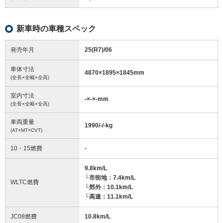
新車時の車種スペック
発売年月
25(R7)/06
車体寸法
4870
×
1895
×
1845
mm
(全長×全幅×全高)
室内寸法
-
×
-
×
-
mm
(全長×全幅×全高)
車両重量
1990/-/-
kg
(AT×MT×CVT)
10・15燃費
-
9.8km/L
└市街地：7.4km/L
WLTC燃費
└郊外：10.1km/L
└高速：11.1km/L
JC08燃費
10.8km/L