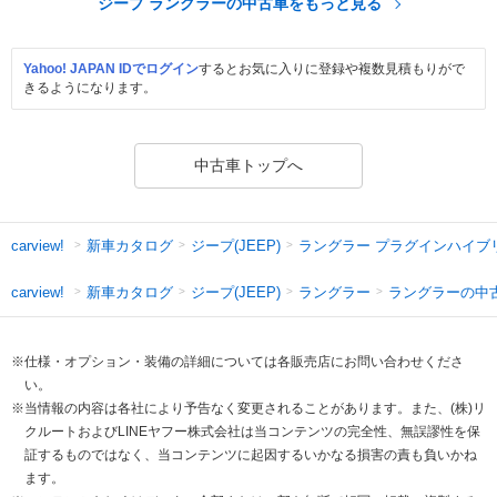
ジープ ラングラーの中古車をもっと見る
Yahoo! JAPAN IDでログイン
するとお気に入りに登録や複数見積もりがで
きるようになります。
中古車トップへ
新車カタログ
ジープ(JEEP)
ラングラー プラグインハイブ
carview!
新車カタログ
ジープ(JEEP)
ラングラー
ラングラーの中
carview!
※仕様・オプション・装備の詳細については各販売店にお問い合わせくださ
い。
※当情報の内容は各社により予告なく変更されることがあります。また、(株)リ
クルートおよびLINEヤフー株式会社は当コンテンツの完全性、無誤謬性を保
証するものではなく、当コンテンツに起因するいかなる損害の責も負いかね
ます。