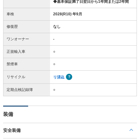
◆基本保証満了日翌日から1年間または2年間
車検
2028(R10) 年9月
修復歴
なし
ワンオーナー
-
正規輸入車
○
禁煙車
○
リサイクル
リ済込
定期点検記録簿
○
装備
安全装備