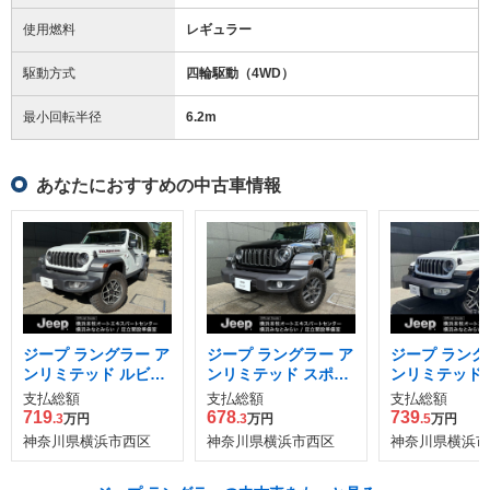
使用燃料
レギュラー
駆動方式
四輪駆動（4WD）
最小回転半径
6.2
m
あなたにおすすめの中古車情報
ジープ ラングラー ア
ジープ ラングラー ア
ジープ ラング
ンリミテッド ルビコ
ンリミテッド スポー
ンリミテッド 
ン 4WD
ツ 4WD
4WD
支払総額
支払総額
支払総額
719
678
739
.3
万円
.3
万円
.5
万円
神奈川県横浜市西区
神奈川県横浜市西区
神奈川県横浜市