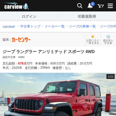
carview!
検索
通知
i
ログイン
ID新規取得
中古車トップ
メーカー一覧
ジープの車種一覧
ジープの
carview!
提供：
お気に入り
最近見た
一覧を見る
中古車
ジープ ラングラー アンリミテッド スポーツ 4WD
認定中古車 4WD/
支払総額：
678.0
万円
本体価格：
658.0
万円
諸経費：
20.0
万円
200
km
年式：
2025
年
走行距離：
修復歴：
なし
1
/
22