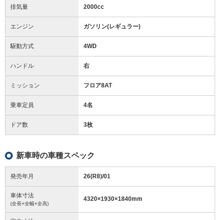
排気量
2000cc
エンジン
ガソリン(レギュラー)
駆動方式
4WD
ハンドル
右
ミッション
フロア8AT
乗車定員
4名
ドア数
3枚
新車時の車種スペック
発売年月
26(R8)/01
車体寸法
4320
×
1930
×
1840
mm
(全長×全幅×全高)