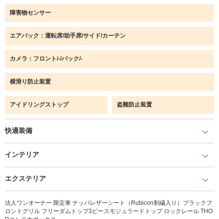
障害物センサー
エアバック：運転席/助手席/サイド/カーテン
カメラ：フロント/-/バック/-
横滑り防止装置
アイドリングストップ
盗難防止装置
快適装備
インテリア
エクステリア
法人ワンオーナー 限定車 ナッパレザーシート（Rubicon刺繍入り）ブラックフ
ロントグリル フリーダムトップ3ピースモジュラードトップ ロックレール THO