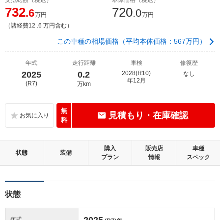
732
720
.6
.0
万円
万円
（諸経費12 .6 万円含む）
この車種の相場価格（平均本体価格：567万円）
年式
走行距離
車検
修復歴
2025
0.2
2028(R10)
なし
年12月
(R7)
万km
無
見積もり・在庫確認
料
購入
販売店
車種
状態
装備
プラン
情報
スペック
状態
2025
年式