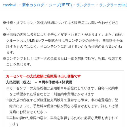
新車カタログ
ジープ(JEEP)
ラングラー
ラングラーの中
carview!
※仕様・オプション・装備の詳細については各販売店にお問い合わせくださ
い。
※当情報の内容は各社により予告なく変更されることがあります。また、(株)リ
クルートおよびLINEヤフー株式会社は当コンテンツの完全性、無誤謬性を保
証するものではなく、当コンテンツに起因するいかなる損害の責も負いかね
ます。
※コンテンツもしくはデータの全部または一部を無断で転写、転載、複製する
ことを禁じます。
カーセンサーの支払総額は店頭乗り出し価格です
支払総額（税込） ＝ 車両本体価格＋諸費用
※カーセンサーの支払総額は店頭納車を前提にしています。自宅への納車
をご希望された場合などは、別途納車費用がかかります
※販売店の所在する所轄運輸支局以外で登録する際や、車の定置場所、登
録月によって、手数料や税金の額が異なる場合があります。詳しくは販
売店にお問合せください
※車検の切れた車両の場合、車検を取得するために必要な費用も含まれて
います