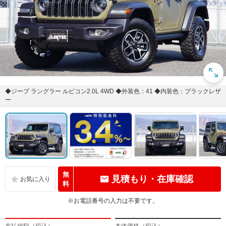
◆ジープ ラングラー ルビコン2.0L 4WD ◆外装色：41 ◆内装色：ブラックレザ
ー
無
見積もり・在庫確認
料
※お電話番号の入力は不要です。
支払総額（税込）
本体価格（税込）