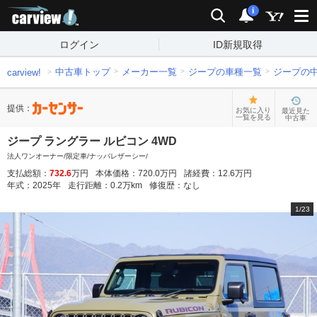
carview!
検索
通知
i
ログイン
ID新規取得
中古車トップ
メーカー一覧
ジープの車種一覧
ジープの
carview!
提供：
お気に入り
最近見た
一覧を見る
中古車
ジープ ラングラー ルビコン 4WD
法人ワンオーナー/限定車/ナッパレザーシー/
支払総額：
732.6
万円
本体価格：
720.0
万円
諸経費：
12.6
万円
年式：
2025
年
走行距離：
0.2
万km
修復歴：
なし
1
/
23