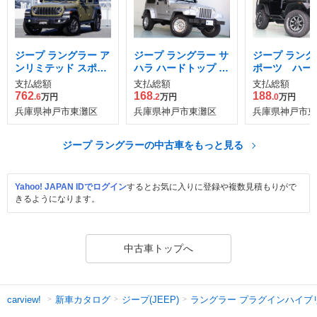
ジープ ラングラー ア
ジープ ラングラー サ
ジープ ラング
ンリミテッド スポー
ハラ ハードトップ 4
ポーツ ハー
ツ '41エディション 4
WD
プ
支払総額
支払総額
支払総額
WD
762
168
188
.6
万円
.2
万円
.0
万円
兵庫県神戸市東灘区
兵庫県神戸市東灘区
兵庫県神戸市東
ジープ ラングラーの中古車をもっと見る
Yahoo! JAPAN IDでログイン
するとお気に入りに登録や複数見積もりがで
きるようになります。
中古車トップへ
新車カタログ
ジープ(JEEP)
ラングラー プラグインハイブ
carview!