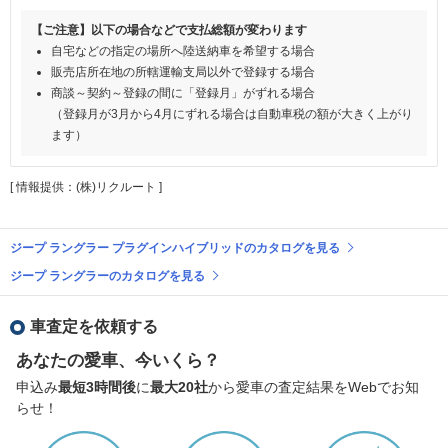
【ご注意】以下の場合などで支払総額が変わります
自宅などの指定の場所へ陸送納車を希望する場合
販売店所在地の所轄運輸支局以外で登録する場合
商談～契約～登録の間に「登録月」がずれる場合
（登録月が3月から4月にずれる場合は自動車税の額が大きく上がり
ます）
[ 情報提供：(株)リクルート ]
ジープ ラングラー プラグインハイブリッドのカタログを見る
ジープ ラングラーのカタログを見る
車査定を依頼する
あなたの愛車、今いくら？
申込み
最短3時間後
に
最大20社
から愛車の査定結果をWebでお知
らせ！