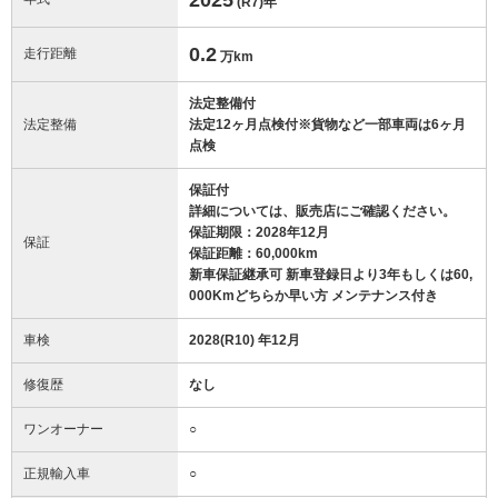
(R7)
年
0.2
走行距離
万km
法定整備付
法定整備
法定12ヶ月点検付※貨物など一部車両は6ヶ月
点検
保証付
詳細については、販売店にご確認ください。
保証期限：2028年12月
保証
保証距離：60,000km
新車保証継承可 新車登録日より3年もしくは60,
000Kmどちらか早い方 メンテナンス付き
車検
2028(R10) 年12月
修復歴
なし
ワンオーナー
○
正規輸入車
○