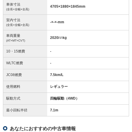
車体寸法
4705
×
1880
×
1845
mm
(全長×全幅×全高)
室内寸法
-
×
-
×
-
mm
(全長×全幅×全高)
車両重量
2020/-/-
kg
(AT×MT×CVT)
10・15燃費
-
WLTC燃費
-
JC08燃費
7.5km/L
使用燃料
レギュラー
駆動方式
四輪駆動（4WD）
最小回転半径
7.1
m
あなたにおすすめの中古車情報