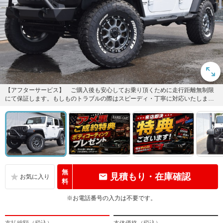
【アフターサービス】 ご購入後も安心してお乗り頂くために走行距離無制限
にて保証します。もしものトラブルの際はスピーディ・丁寧に対応いたしま
す。品質に自信があり！ロング保証...
無
見積もり・在庫確認
料
※お電話番号の入力は不要です。
支払総額（税込）
本体価格（税込）