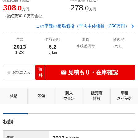
308
278
.0
.0
万円
万円
（諸経費30 .0 万円含む）
この車種の相場価格（平均本体価格：256万円）
年式
走行距離
車検
修復歴
2013
6.2
車検整備付
なし
(H25)
万km
無
見積もり・在庫確認
料
購入
販売店
車種
状態
装備
プラン
情報
スペック
状態
2013
年式