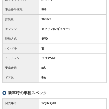
車台番号末尾
969
排気量
3600cc
エンジン
ガソリン(レギュラー)
駆動方式
4WD
ハンドル
右
ミッション
フロア5AT
乗車定員
5名
ドア数
5枚
新車時の車種スペック
発売年月
12(H24)/01