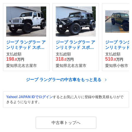
ジープ ラングラー ア
ジープ ラングラー ア
ジープ ラング
ンリミテッド スポー
ンリミテッド スポー
ンリミテッド 
ツ 4WD
ツ 4WD
2.0L スカイ
支払総額
支払総額
支払総額
チパワートップ
198
318
510
.0
万円
.0
万円
.0
万円
愛知県北名古屋市
愛知県北名古屋市
愛知県小牧市
ジープ ラングラーの中古車をもっと見る
Yahoo! JAPAN IDでログイン
するとお気に入りに登録や複数見積もりがで
きるようになります。
中古車トップへ