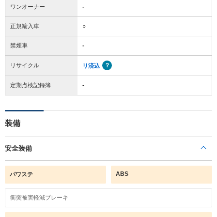
ワンオーナー
-
正規輸入車
○
禁煙車
-
リサイクル
リ済込
定期点検記録簿
-
装備
安全装備
ABS
パワステ
衝突被害軽減ブレーキ