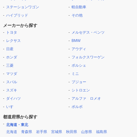
ステーションワゴン
軽自動車
ハイブリッド
その他
メーカーから探す
トヨタ
メルセデス・ベンツ
レクサス
BMW
日産
アウディ
ホンダ
フォルクスワーゲン
三菱
ポルシェ
マツダ
ミニ
スバル
プジョー
スズキ
シトロエン
ダイハツ
アルファ ロメオ
いすゞ
ボルボ
都道府県から探す
北海道・東北
北海道
青森県
岩手県
宮城県
秋田県
山形県
福島県