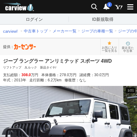
carview!
検索
通知
i
ログイン
ID新規取得
中古車トップ
メーカー一覧
ジープの車種一覧
ジープの
carview!
提供：
お気に入り
最近見た
一覧を見る
中古車
ジープ ラングラー アンリミテッド スポーツ 4WD
リフトアップ JLルック 新品タイヤ/
支払総額：
308.0
万円
本体価格：
278.0
万円
諸経費：
30.0
万円
年式：
2013
年
走行距離：
6.2
万km
修復歴：
なし
1
/
21