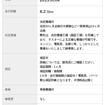
(H25)
年
6.2
走行距離
万km
法定整備付
法定24ヶ月点検付※貨物など一部車両は12ヶ月
点検
法定整備
弊社は、自社整備工場（認証工場）を完備して
おり、テスターによる正確な整備が可能です。
エンジン、電装系、足廻り等、しっかりとした
整備をいたしまして納車致します。
保証付
詳細については、販売店にご確認ください。
保証期間：1ヶ月
保証
保証距離：無制限
1カ月・走行無制限の保証付！電装系、パーツ
類も保証対象となります。※消耗品は除く
車検
車検整備付
修復歴
なし