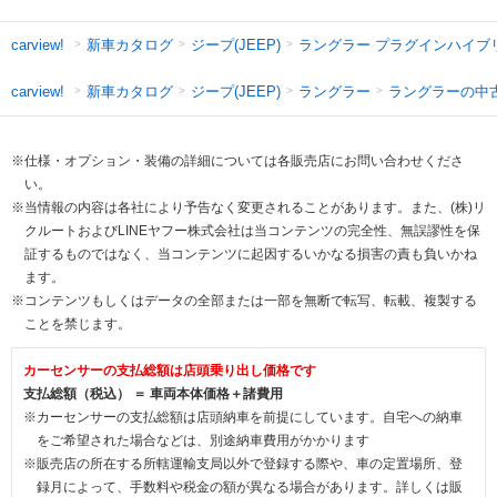
新車カタログ
ジープ(JEEP)
ラングラー プラグインハイブ
carview!
新車カタログ
ジープ(JEEP)
ラングラー
ラングラーの中
carview!
※仕様・オプション・装備の詳細については各販売店にお問い合わせくださ
い。
※当情報の内容は各社により予告なく変更されることがあります。また、(株)リ
クルートおよびLINEヤフー株式会社は当コンテンツの完全性、無誤謬性を保
証するものではなく、当コンテンツに起因するいかなる損害の責も負いかね
ます。
※コンテンツもしくはデータの全部または一部を無断で転写、転載、複製する
ことを禁じます。
カーセンサーの支払総額は店頭乗り出し価格です
支払総額（税込） ＝ 車両本体価格＋諸費用
※カーセンサーの支払総額は店頭納車を前提にしています。自宅への納車
をご希望された場合などは、別途納車費用がかかります
※販売店の所在する所轄運輸支局以外で登録する際や、車の定置場所、登
録月によって、手数料や税金の額が異なる場合があります。詳しくは販