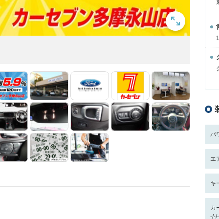
パ
エ
キ
カ
-/