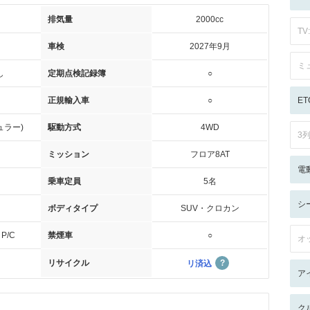
排気量
2000cc
TV:
車検
2027年9月
ミ
し
定期点検記録簿
○
正規輸入車
○
ET
ュラー)
駆動方式
4WD
3
ミッション
フロア8AT
電
乗車定員
5名
シ
ボディタイプ
SUV・クロカン
P/C
禁煙車
○
オ
リサイクル
リ済込
ア
ク