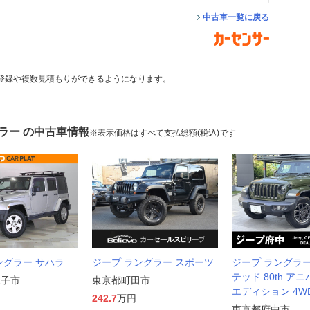
中古車一覧に戻る
登録や複数見積もりができるようになります。
ラー の中古車情報
※表示価格はすべて支払総額(税込)です
ングラー サハラ
ジープ ラングラー スポーツ
ジープ ラングラ
テッド 80th ア
王子市
東京都町田市
エディション 4W
242.7
万円
東京都府中市