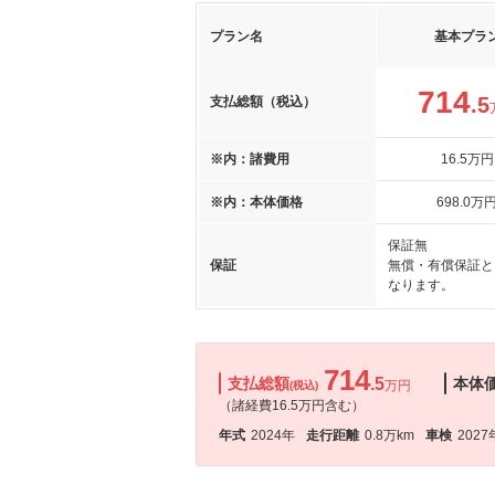
プラン名
基本プラ
714
.5
支払総額（税込）
※内：諸費用
16
.5
万円
※内：本体価格
698
.0
万
保証無
保証
無償・有償保証と
なります。
714
支払総額
.5
本体
万円
(税込)
（諸経費16.5万円含む）
年式
2024年
走行距離
0.8万km
車検
2027