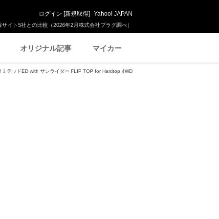
ログイン
[
新規取得
]
Yahoo! JAPAN
サイト5社との比較（2026年2月株式会社プラグ調べ）
オリジナル記事
マイカー
D with サンライダー FLIP TOP for Hardtop 4WD