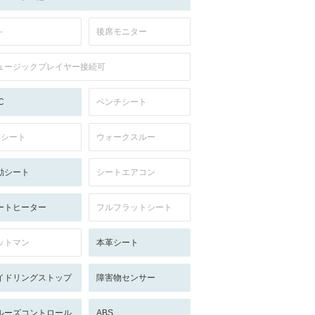
-
後席モニター
ュージックプレイヤー接続可
C
ベンチシート
列シート
ウォークスルー
動シート
シートエアコン
ートヒーター
フルフラットシート
ットマン
本革シート
イドリングストップ
障害物センサー
ルーズコントロール
ABS