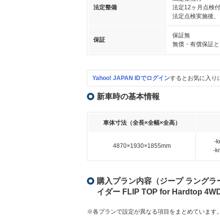
法定整備
法定12ヶ月点検
法定点検実施後、
保証無
保証
無償・有償保証と
Yahoo! JAPAN IDでログイン
するとお気に入り
新車時の基本情報
車体寸法（全長×全幅×全高）
-
4870×1930×1855mm
-
購入プラン内容（ジープ ラングラー 
イダー FLIP TOP for Hardto
※各プランで設定が異なる項目をまとめています