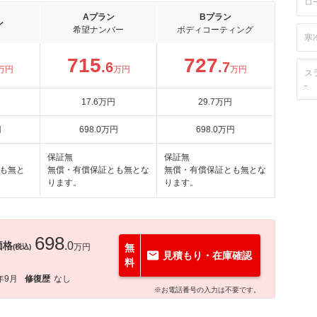
ロ
Aプラン
Bプラン
ン
希望ナンバー
ボディコーティング
寒
715
727
.6
.7
万円
万円
万円
ス
-
17
.6
万円
29
.7
万円
円
698
.0
万円
698
.0
万円
保証無
保証無
も無と
無償・有償保証とも無とな
無償・有償保証とも無とな
ります。
ります。
698
価格
.0
万円
無
(税込)
見積もり・在庫確認
料
年9月
修復歴
なし
※お電話番号の入力は不要です。