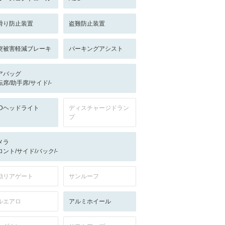
滑り防止装置
盗難防止装置
突被害軽減ブレーキ
パーキングアシスト
アバッグ
転席/助手席/サイド/-
EDヘッドライト
ディスチャージドラン
プ
メラ
ロント/サイド/バック/-
動リアゲート
サンルーフ
ルエアロ
アルミホイール