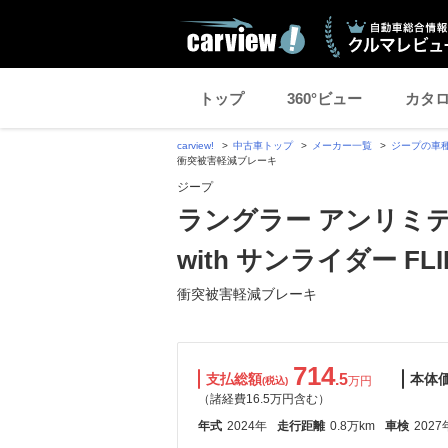
トップ
360°ビュー
カタ
carview!
中古車トップ
メーカー一覧
ジープの車
衝突被害軽減ブレーキ
ジープ
ラングラー アンリミテ
with サンライダー FLIP 
衝突被害軽減ブレーキ
714
支払総額
.5
本体
万円
(税込)
（諸経費16.5万円含む）
年式
2024年
走行距離
0.8万km
車検
2027