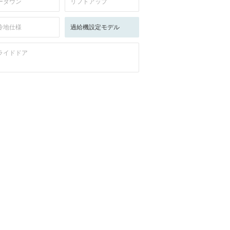
ーダウン
リフトアップ
冷地仕様
過給機設定モデル
ライドドア