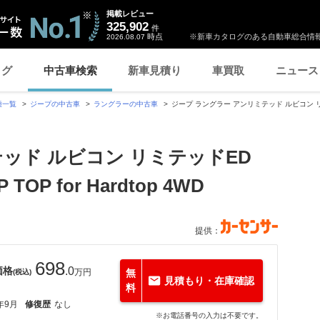
掲載レビュー
325,902
件
時点
※新車カタログのある自動車総合情報
2026.08.07
ログ
中古車検索
新車見積り
車買取
ニュース
種一覧
ジープの中古車
ラングラーの中古車
ジープ ラングラー アンリミテッド ルビコン リミテッドE
ッド ルビコン リミテッドED
TOP for Hardtop 4WD
提供：
698
価格
.0
万円
無
(税込)
見積もり・在庫確認
料
年9月
修復歴
なし
※お電話番号の入力は不要です。