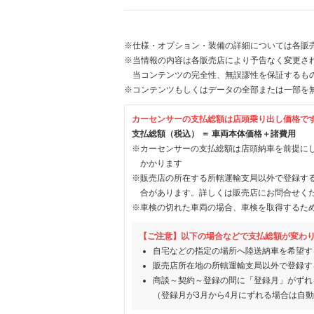
※仕様・オプション・装備の詳細については各販
※当情報の内容は各販売店により予告なく変更され
当コンテンツの完全性、無誤謬性を保証するも
※コンテンツもしくはデータの全部または一部を
カーセンサーの支払総額は店頭乗り出し価格で
支払総額（税込） ＝ 車両本体価格＋諸費用
※カーセンサーの支払総額は店頭納車を前提に
かかります
※販売店の所在する所轄運輸支局以外で登録す
合があります。詳しくは販売店にお問合せく
※車検の切れた車両の場合、車検を取得するた
【ご注意】以下の場合などで支払総額が変わ
自宅などの指定の場所へ陸送納車を希望す
販売店所在地の所轄運輸支局以外で登録す
商談～契約～登録の間に「登録月」がずれ
（登録月が3月から4月にずれる場合は自