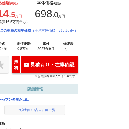
払総額
本体価格
(税込)
(税込)
14
698
.5
.0
万円
万円
経費16.5万円含む）
この車種の相場価格
（平均本体価格：567.9万円）
年式
走行距離
車検
修復歴
024年
0.8万km
2027年9月
なし
無
見積もり・在庫確認
料
※お電話番号の入力は不要です。
店舗情報
ーセブン多摩永山店
この店舗の中古車在庫一覧
住所