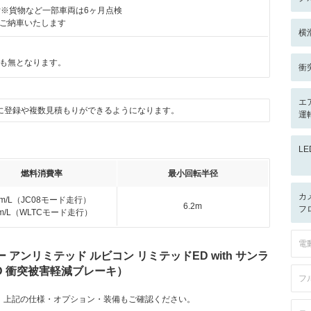
付※貨物など一部車両は6ヶ月点検
ご納車いたします
横
も無となります。
衝
エ
に登録や複数見積もりができるようになります。
運
L
燃料消費率
最小回転半径
カ
km/L（JC08モード走行）
6.2m
フ
km/L（WLTCモード走行）
電
アンリミテッド ルビコン リミテッドED with サンラ
p 4WD 衝突被害軽減ブレーキ）
フ
。上記の仕様・オプション・装備もご確認ください。