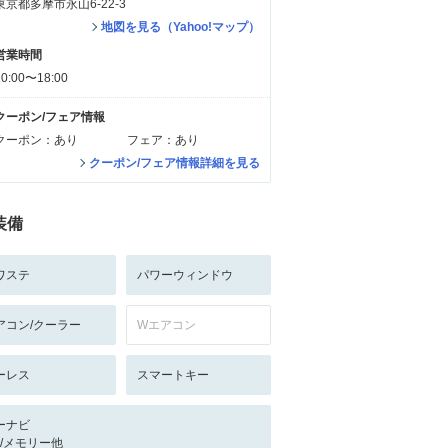
東京都多摩市永山6-22-3
地図を見る（Yahoo!マップ）
営業時間
10:00〜18:00
クーポン/フェア情報
クーポン：あり
フェア：あり
クーポン/フェア情報詳細を見る
装備
ワステ
パワーウィンドウ
アコン/クーラー
Wエアコン
ーレス
スマートキー
ーナビ
-/-/メモリー他