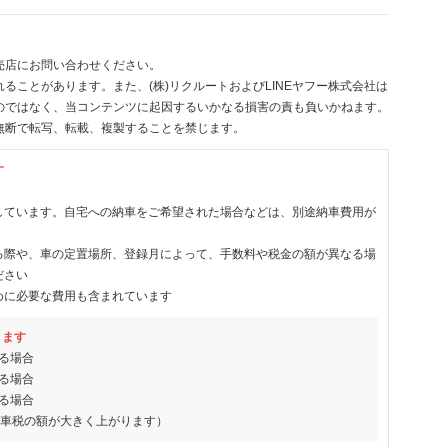
売店にお問い合わせください。
ることがあります。また、(株)リクルートおよびLINEヤフー株式会社は
のではなく、当コンテンツに起因するいかなる損害の責も負いかねます。
無断で転写、転載、複製することを禁じます。
す
しています。自宅への納車をご希望された場合などは、別途納車費用が
る際や、車の定置場所、登録月によって、手数料や税金の額が異なる場
ださい
めに必要な費用も含まれています
ります
る場合
る場合
る場合
動車税の額が大きく上がります）