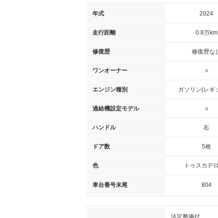
年式
2024
走行距離
0.8万km
修復歴
修復歴な
ワンオーナー
○
エンジン種別
ガソリン(レギ
過給機設定モデル
○
ハンドル
右
ドア数
5枚
色
トゥスカデロ
車台番号末尾
804
法定整備付