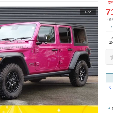
支
7
1
/
22
（諸
2
カ