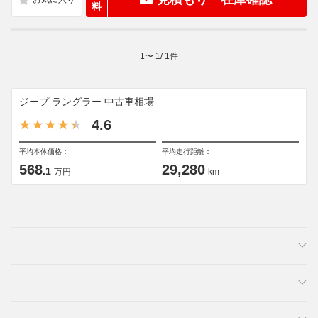
料
1
〜
1
/
1
件
ジープ ラングラー 中古車相場
4.6
平均本体価格：
平均走行距離：
568
29,280
.1
万円
km