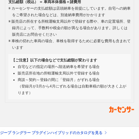
支払総額（税込） ＝ 車両本体価格＋諸費用
カーセンサーの支払総額は店頭納車を前提にしています。自宅への納車
をご希望された場合などは、別途納車費用がかかります
販売店の所在する所轄運輸支局以外で登録する際や、車の定置場所、登
録月によって、手数料や税金の額が異なる場合があります。詳しくは
販売店にお問合せください
車検の切れた車両の場合、車検を取得するために必要な費用も含まれて
います
【ご注意】以下の場合などで支払総額が変わります
自宅などの指定の場所へ陸送納車を希望する場合
販売店所在地の所轄運輸支局以外で登録する場合
商談～契約～登録の間に「登録月」がずれる場合
（登録月が3月から4月にずれる場合は自動車税の額が大きく上が
ります）
ジープ ラングラー プラグインハイブリッドのカタログを見る