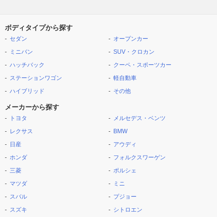
ボディタイプから探す
セダン
オープンカー
ミニバン
SUV・クロカン
ハッチバック
クーペ・スポーツカー
ステーションワゴン
軽自動車
ハイブリッド
その他
メーカーから探す
トヨタ
メルセデス・ベンツ
レクサス
BMW
日産
アウディ
ホンダ
フォルクスワーゲン
三菱
ポルシェ
マツダ
ミニ
スバル
プジョー
スズキ
シトロエン