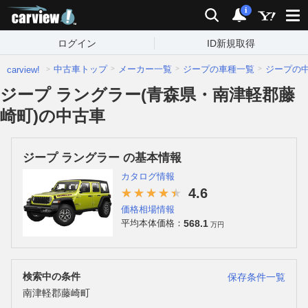
carview!
検索
通知
i
ログイン
ID新規取得
中古車トップ
メーカー一覧
ジープの車種一覧
ジープの
carview!
ジープ ラングラー(青森県・南津軽郡藤
崎町)の中古車
ジープ ラングラー の基本情報
カタログ情報
4.6
価格相場情報
568.1
平均本体価格：
万円
検索中の条件
保存条件一覧
南津軽郡藤崎町