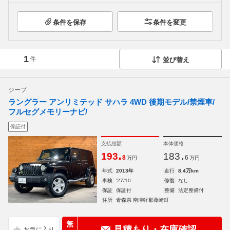
条件を保存
条件を変更
1
件
並び替え
ジープ
ラングラー アンリミテッド サハラ 4WD 後期モデル/禁煙車/
フルセグメモリーナビ/
保証付
支払総額
本体価格
.
.
193
183
8
6
万円
万円
年式
2013年
走行
8.4万km
車検
'27/10
修復
なし
保証
保証付
整備
法定整備付
住所
青森県 南津軽郡藤崎町
無
見積もり・在庫確認