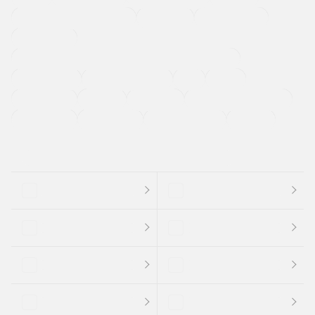
メーカー系販売店取り扱い車
修復歴無し
アルミホイール
寒冷地仕様車
過給機設定モデル（ターボ・スーパーチャージャーなど)
ETC
CDプレーヤー
カーナビゲーション
禁煙車
法定整備付き
保証付き
エアバッグ
ディスチャージドランプ
支払総顔あり
クーポンあり
車両品質評価書付
新着車両