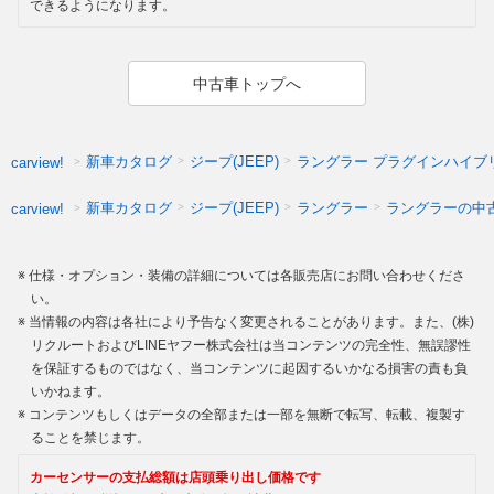
できるようになります。
中古車トップへ
新車カタログ
ジープ(JEEP)
ラングラー プラグインハイブ
carview!
新車カタログ
ジープ(JEEP)
ラングラー
ラングラーの中
carview!
仕様・オプション・装備の詳細については各販売店にお問い合わせくださ
い。
当情報の内容は各社により予告なく変更されることがあります。また、(株)
リクルートおよびLINEヤフー株式会社は当コンテンツの完全性、無誤謬性
を保証するものではなく、当コンテンツに起因するいかなる損害の責も負
いかねます。
コンテンツもしくはデータの全部または一部を無断で転写、転載、複製す
ることを禁じます。
カーセンサーの支払総額は店頭乗り出し価格です