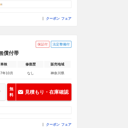
クーポン
フェア
保証付
法定整備付
年無償付帯
車検
修復歴
販売地域
27年10月
なし
神奈川県
無
見積もり・在庫確認
料
クーポン
フェア