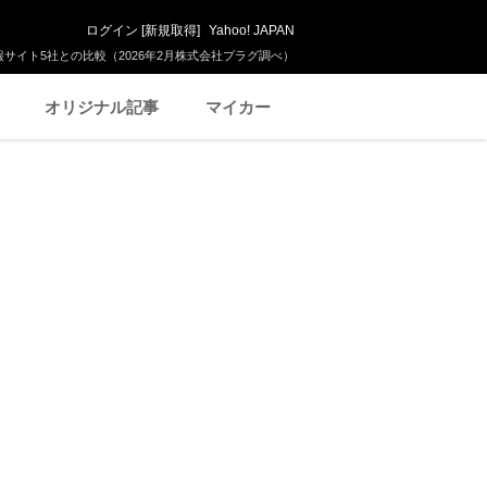
ログイン
[
新規取得
]
Yahoo! JAPAN
サイト5社との比較（2026年2月株式会社プラグ調べ）
オリジナル記事
マイカー