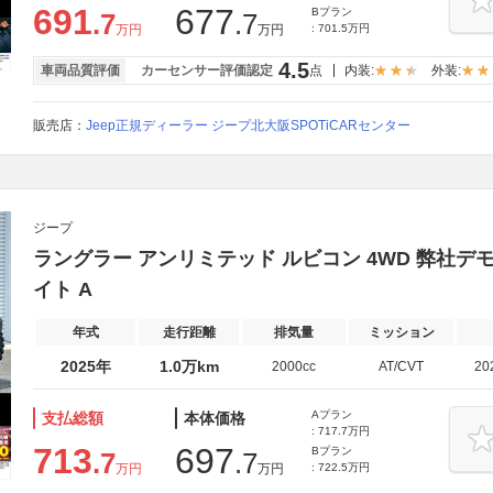
691
677
Bプラン
.7
.7
万円
万円
: 701.5万円
4.5
車両品質評価
カーセンサー評価認定
点
内装:
外装:
販売店：
Jeep正規ディーラー ジープ北大阪SPOTiCARセンター
ジープ
ラングラー アンリミテッド ルビコン 4WD 弊社デモ
イト A
年式
走行距離
排気量
ミッション
2025年
1.0万km
2000cc
AT/CVT
20
Aプラン
支払総額
本体価格
: 717.7万円
713
697
Bプラン
.7
.7
万円
万円
: 722.5万円