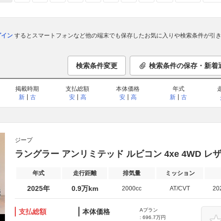
ログイン
するとスマートフォンなど他の端末でも保存したお気に入りや検索条件が引き
検索条件変更
検索条件の保存・新着
掲載時期
支払総額
本体価格
年式
新
古
安
高
安
高
新
古
ジープ
ラングラー アンリミテッド ルビコン 4xe 4WD レ
年式
走行距離
排気量
ミッション
2025年
0.9万km
2000cc
AT/CVT
20
Aプラン
支払総額
本体価格
: 696.7万円