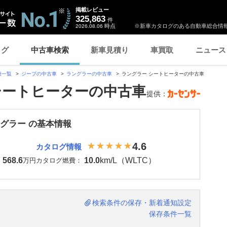
掲載レビュー
325,863
件
時点
※新車カタログのある自動車総合情報
2026.08.06
ログ
中古車検索
新車見積り
車買取
ニュース
種一覧
ジープの中古車
ラングラーの中古車
ラングラー シートヒーターの中古車
シートヒーターの中古車
提供：
ングラー の基本情報
4.6
カタログ情報
568.6
10.0
km/L（WLTC）
：
万円
カタログ燃費：
検索条件の保存・新着通知設定
保存条件一覧