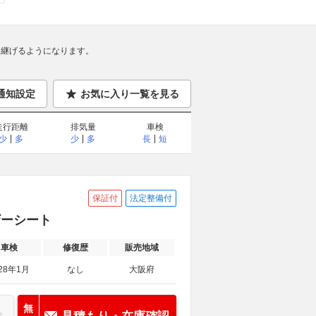
継げるようになります。
通知設定
お気に入り一覧を見る
走行距離
排気量
車検
少
多
少
多
長
短
保証付
法定整備付
ザーシート
車検
修復歴
販売地域
28年1月
なし
大阪府
無