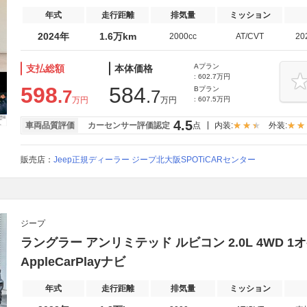
年式
走行距離
排気量
ミッション
2024年
1.6万km
2000cc
AT/CVT
20
Aプラン
支払総額
本体価格
: 602.7万円
598
584
Bプラン
.7
.7
万円
万円
: 607.5万円
4.5
車両品質評価
カーセンサー評価認定
点
内装:
外装:
販売店：
Jeep正規ディーラー ジープ北大阪SPOTiCARセンター
ジープ
ラングラー アンリミテッド ルビコン 2.0L 4WD 1オ
AppleCarPlayナビ
年式
走行距離
排気量
ミッション