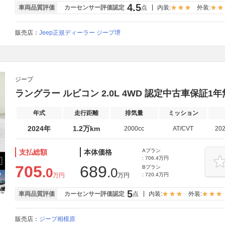
4.5
車両品質評価
カーセンサー評価認定
点
内装:
外装:
販売店：
Jeep正規ディーラー ジープ堺
ジープ
ラングラー ルビコン 2.0L 4WD 認定中古車保証1
年式
走行距離
排気量
ミッション
2024年
1.2万km
2000cc
AT/CVT
20
Aプラン
支払総額
本体価格
: 706.4万円
705
689
Bプラン
.0
.0
万円
万円
: 720.4万円
5
車両品質評価
カーセンサー評価認定
点
内装:
外装:
販売店：
ジープ相模原