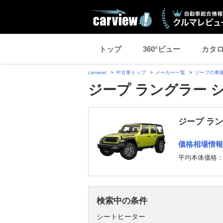
トップ
360°ビュー
カタ
carview!
中古車トップ
メーカー一覧
ジープの車
ジープ ラングラー 
ジープ ラ
価格相場情報
平均本体価格
検索中の条件
シートヒーター