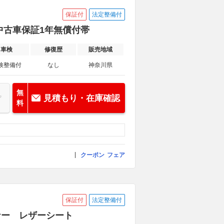
保証付
法定整備付
定中古車保証1年無償付帯
車検
修復歴
販売地域
検整備付
なし
神奈川県
無
見積もり・在庫確認
料
クーポン
フェア
保証付
法定整備付
ーナー レザーシート