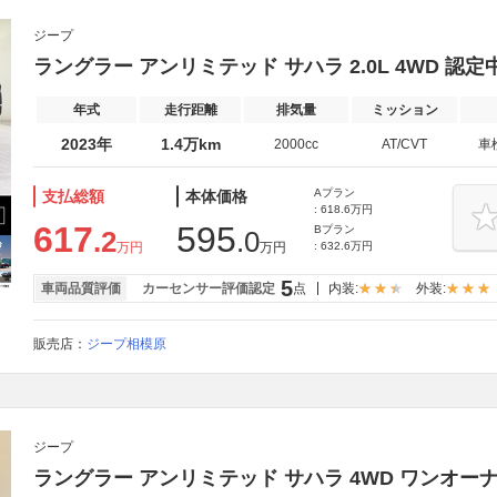
ジープ
ラングラー アンリミテッド サハラ 2.0L 4WD 認
年式
走行距離
排気量
ミッション
2023年
1.4万km
2000cc
AT/CVT
車
Aプラン
支払総額
本体価格
: 618.6万円
617
595
Bプラン
.2
.0
万円
万円
: 632.6万円
5
車両品質評価
カーセンサー評価認定
点
内装:
外装:
販売店：
ジープ相模原
ジープ
ラングラー アンリミテッド サハラ 4WD ワンオ