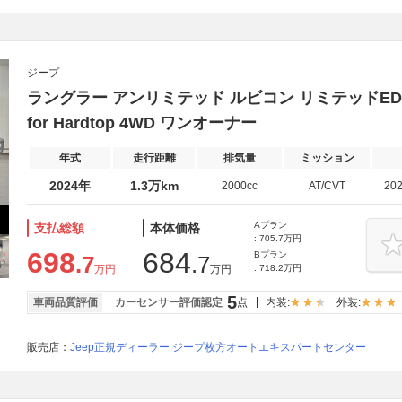
ジープ
ラングラー アンリミテッド ルビコン リミテッドED wi
for Hardtop 4WD ワンオーナー
年式
走行距離
排気量
ミッション
2024年
1.3万km
2000cc
AT/CVT
20
Aプラン
支払総額
本体価格
: 705.7万円
698
684
Bプラン
.7
.7
万円
万円
: 718.2万円
5
車両品質評価
カーセンサー評価認定
点
内装:
外装:
販売店：
Jeep正規ディーラー ジープ枚方オートエキスパートセンター