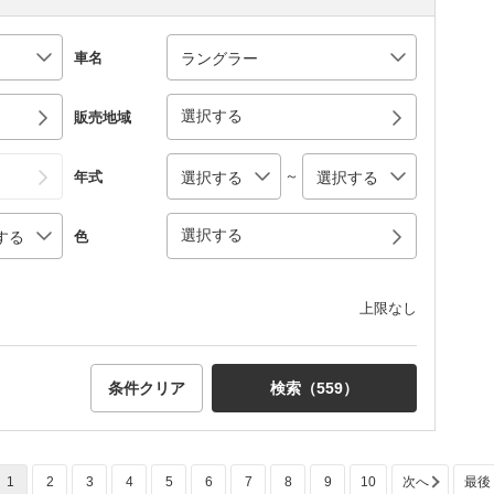
車名
選択する
販売地域
～
年式
選択する
色
上限なし
条件クリア
検索（
559
）
1
2
3
4
5
6
7
8
9
10
次へ
最後