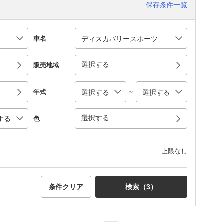
保存条件一覧
車名
選択する
販売地域
～
年式
選択する
色
上限なし
条件クリア
検索（
3
）