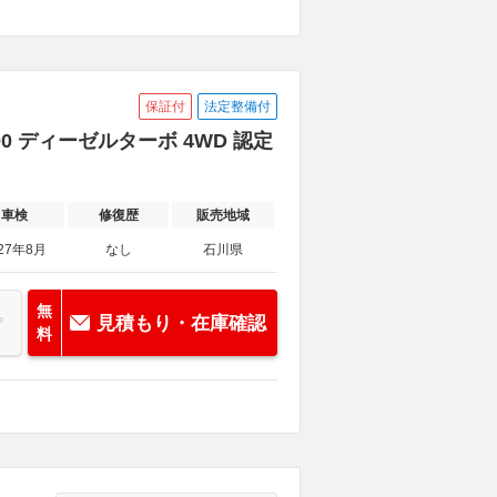
保証付
法定整備付
00 ディーゼルターボ 4WD 認定
車検
修復歴
販売地域
27年8月
なし
石川県
無
見積もり・在庫確認
料