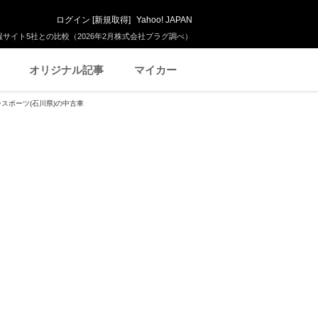
ログイン
[
新規取得
]
Yahoo! JAPAN
サイト5社との比較（2026年2月株式会社プラグ調べ）
オリジナル記事
マイカー
スポーツ(石川県)の中古車