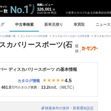
掲載レビュー
326,001
件
時点
※新車カタログのある自動車総合情報
2026.08.09
ログ
中古車検索
新車見積り
車買取
ニュース
バーの車種一覧
ランドローバーの中古車
ディスカバリースポーツの中古車
ディスカバリー
スカバリースポーツ(石
提
供：
バー ディスカバリースポーツ の基本情報
4.5
カタログ情報
461.0
13.2
km/L（WLTC）
：
万円
カタログ燃費：
検索条件の保存・新着通知設定