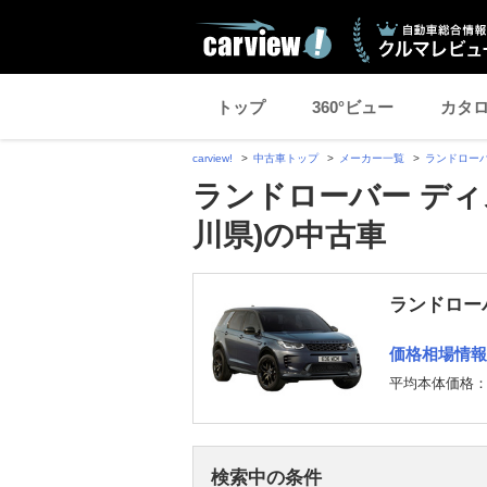
トップ
360°ビュー
カタ
carview!
中古車トップ
メーカー一覧
ランドロー
ランドローバー ディ
川県)の中古車
ランドロー
価格相場情報
平均本体価格
検索中の条件