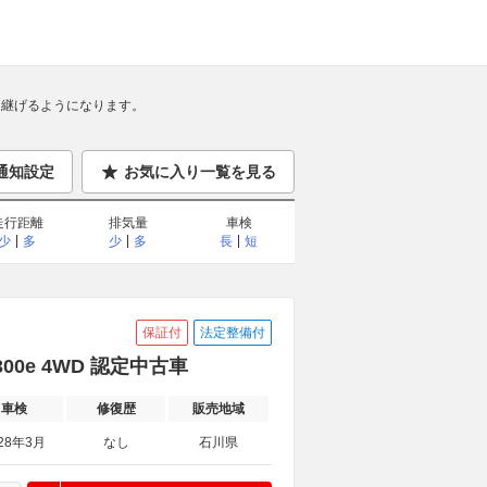
継げるようになります。
通知設定
お気に入り一覧を見る
走行距離
排気量
車検
少
多
少
多
長
短
保証付
法定整備付
00e 4WD 認定中古車
車検
修復歴
販売地域
28年3月
なし
石川県