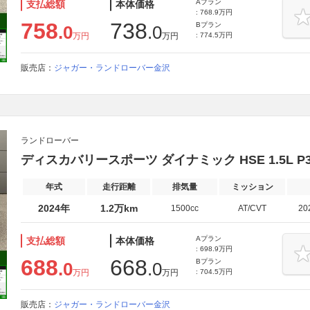
Aプラン
支払総額
本体価格
: 768.9万円
758
738
Bプラン
.0
.0
万円
万円
: 774.5万円
販売店：
ジャガー・ランドローバー金沢
ランドローバー
ディスカバリースポーツ ダイナミック HSE 1.5L P3
年式
走行距離
排気量
ミッション
2024年
1.2万km
1500cc
AT/CVT
20
Aプラン
支払総額
本体価格
: 698.9万円
688
668
Bプラン
.0
.0
万円
万円
: 704.5万円
販売店：
ジャガー・ランドローバー金沢