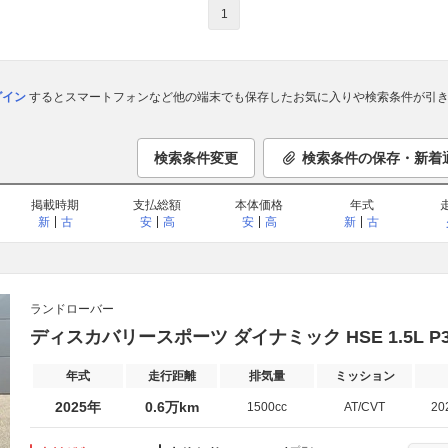
1
ログイン
するとスマートフォンなど他の端末でも保存したお気に入りや検索条件が引き
検索条件変更
検索条件の保存・新着
掲載時期
支払総額
本体価格
年式
新
古
安
高
安
高
新
古
ランドローバー
ディスカバリースポーツ ダイナミック HSE 1.5L P3
年式
走行距離
排気量
ミッション
2025年
0.6万km
1500cc
AT/CVT
20