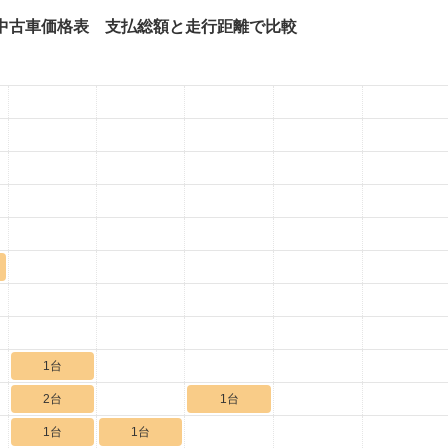
中古車価格表 支払総額と走行距離で比較
1台
2台
1台
1台
1台