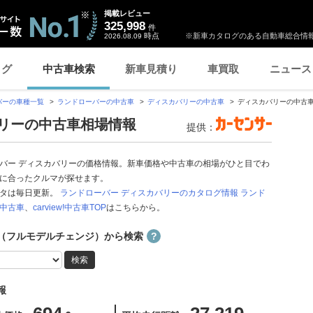
掲載レビュー
325,998
件
時点
※新車カタログのある自動車総合情報
2026.08.09
ログ
中古車検索
新車見積り
車買取
ニュース
バーの車種一覧
ランドローバーの中古車
ディスカバリーの中古車
ディスカバリーの中古
バリーの中古車相場情報
提供：
バー ディスカバリーの価格情報。新車価格や中古車の相場がひと目でわ
に合ったクルマが探せます。
ータは毎日更新。
ランドローバー ディスカバリーのカタログ情報
ランド
中古車
、
carview!中古車TOP
はこちらから。
（フルモデルチェンジ）から検索
報