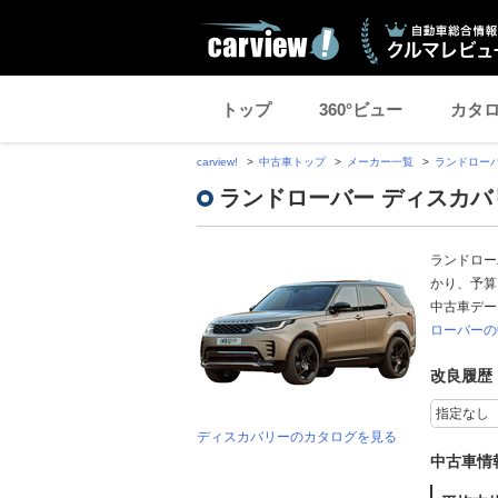
トップ
360°ビュー
カタ
carview!
中古車トップ
メーカー一覧
ランドロー
ランドローバー ディスカ
ランドロー
かり、予算
中古車デ
ローバーの
改良履歴
ディスカバリーのカタログを見る
中古車情