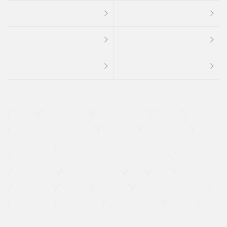
４ＷＤ
定期点検記録簿
ワンオーナーカー
福祉車両
メーカー系販売店取り扱い車
修復歴無し
アルミホイール
寒冷地仕様車
過給機設定モデル（ターボ・スーパーチャージャーなど)
ETC
CDプレーヤー
カーナビゲーション
禁煙車
法定整備付き
保証付き
エアバッグ
ディスチャージドランプ
支払総顔あり
クーポンあり
車両品質評価書付
新着車両