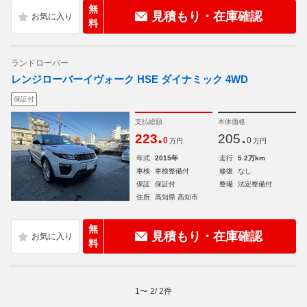
無
見積もり・在庫確認
料
ランドローバー
レンジローバーイヴォーク HSE ダイナミック 4WD
保証付
支払総額
本体価格
.
.
223
205
0
0
万円
万円
年式
2015年
走行
5.2万km
車検
車検整備付
修復
なし
保証
保証付
整備
法定整備付
住所
高知県 高知市
無
見積もり・在庫確認
料
1
〜
2
/
2
件