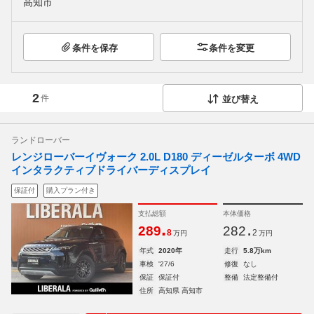
高知市
条件を保存
条件を変更
2
件
並び替え
ランドローバー
レンジローバーイヴォーク 2.0L D180 ディーゼルターボ 4WD
インタラクティブドライバーディスプレイ
保証付
購入プラン付き
支払総額
本体価格
.
.
289
282
8
2
万円
万円
年式
2020年
走行
5.8万km
車検
'27/6
修復
なし
保証
保証付
整備
法定整備付
住所
高知県 高知市