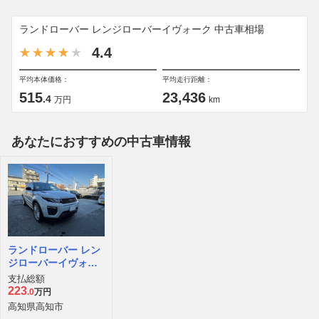
ランドローバー レンジローバーイヴォーク 中古車相場
4.4
平均本体価格：
平均走行距離：
515
23,436
.4
万円
km
あなたにおすすめの中古車情報
ランドローバー レン
ジローバーイヴォー
ク HSE ダイナミック
支払総額
4WD
223
.0
万円
高知県高知市