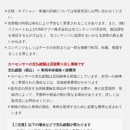
仕様・オプション・装備の詳細については各販売店にお問い合わせくださ
い。
当情報の内容は各社により予告なく変更されることがあります。また、(株)
リクルートおよびLINEヤフー株式会社は当コンテンツの完全性、無誤謬性
を保証するものではなく、当コンテンツに起因するいかなる損害の責も負
いかねます。
コンテンツもしくはデータの全部または一部を無断で転写、転載、複製す
ることを禁じます。
カーセンサーの支払総額は店頭乗り出し価格です
支払総額（税込） ＝ 車両本体価格＋諸費用
カーセンサーの支払総額は店頭納車を前提にしています。自宅への納車
をご希望された場合などは、別途納車費用がかかります
販売店の所在する所轄運輸支局以外で登録する際や、車の定置場所、登
録月によって、手数料や税金の額が異なる場合があります。詳しくは
販売店にお問合せください
車検の切れた車両の場合、車検を取得するために必要な費用も含まれて
います
【ご注意】以下の場合などで支払総額が変わります