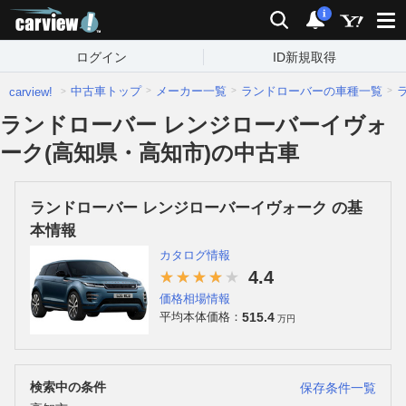
carview!
検索
通知
i
ログイン
ID新規取得
中古車トップ
メーカー一覧
ランドローバーの車種一覧
carview!
ランドローバー レンジローバーイヴォ
ーク(高知県・高知市)の中古車
ランドローバー レンジローバーイヴォーク の基
本情報
カタログ情報
4.4
価格相場情報
515.4
平均本体価格：
万円
検索中の条件
保存条件一覧