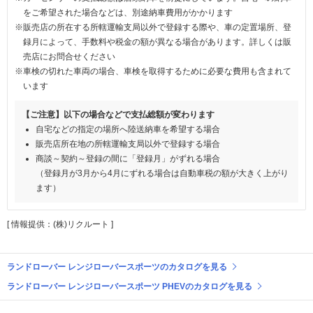
をご希望された場合などは、別途納車費用がかかります
※販売店の所在する所轄運輸支局以外で登録する際や、車の定置場所、登
録月によって、手数料や税金の額が異なる場合があります。詳しくは販
売店にお問合せください
※車検の切れた車両の場合、車検を取得するために必要な費用も含まれて
います
【ご注意】以下の場合などで支払総額が変わります
自宅などの指定の場所へ陸送納車を希望する場合
販売店所在地の所轄運輸支局以外で登録する場合
商談～契約～登録の間に「登録月」がずれる場合
（登録月が3月から4月にずれる場合は自動車税の額が大きく上がり
ます）
[ 情報提供：(株)リクルート ]
ランドローバー レンジローバースポーツのカタログを見る
ランドローバー レンジローバースポーツ PHEVのカタログを見る