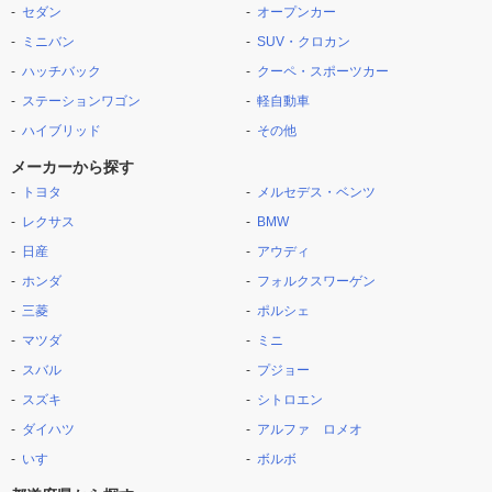
セダン
オープンカー
ミニバン
SUV・クロカン
ハッチバック
クーペ・スポーツカー
ステーションワゴン
軽自動車
ハイブリッド
その他
メーカーから探す
トヨタ
メルセデス・ベンツ
レクサス
BMW
日産
アウディ
ホンダ
フォルクスワーゲン
三菱
ポルシェ
マツダ
ミニ
スバル
プジョー
スズキ
シトロエン
ダイハツ
アルファ ロメオ
いすゞ
ボルボ