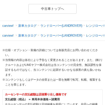
中古車トップへ
新車カタログ
ランドローバー(LANDROVER)
レンジローバ
carview!
新車カタログ
ランドローバー(LANDROVER)
レンジローバー
carview!
※仕様・オプション・装備の詳細については各販売店にお問い合わせくださ
い。
※当情報の内容は各社により予告なく変更されることがあります。また、(株)リ
クルートおよびLINEヤフー株式会社は当コンテンツの完全性、無誤謬性を保
証するものではなく、当コンテンツに起因するいかなる損害の責も負いかね
ます。
※コンテンツもしくはデータの全部または一部を無断で転写、転載、複製する
ことを禁じます。
カーセンサーの支払総額は店頭乗り出し価格です
支払総額（税込） ＝ 車両本体価格＋諸費用
※カーセンサーの支払総額は店頭納車を前提にしています。自宅への納車