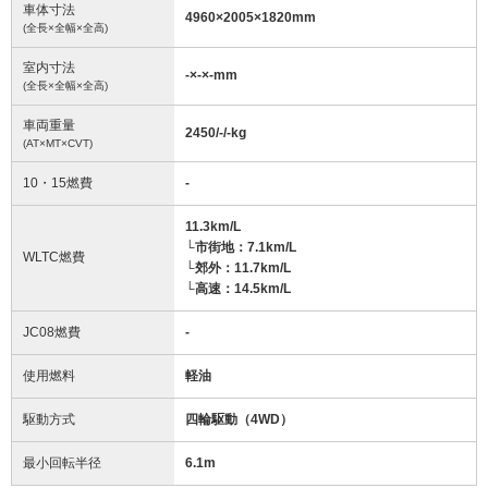
車体寸法
4960
×
2005
×
1820
mm
(全長×全幅×全高)
室内寸法
-
×
-
×
-
mm
(全長×全幅×全高)
車両重量
2450/-/-
kg
(AT×MT×CVT)
10・15燃費
-
11.3km/L
└市街地：7.1km/L
WLTC燃費
└郊外：11.7km/L
└高速：14.5km/L
JC08燃費
-
使用燃料
軽油
駆動方式
四輪駆動（4WD）
最小回転半径
6.1
m