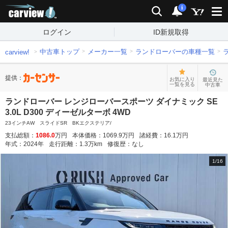
carview!
検索
通知
i
ログイン
ID新規取得
中古車トップ
メーカー一覧
ランドローバーの車種一覧
carview!
提供：
お気に入り
最近見た
一覧を見る
中古車
ランドローバー レンジローバースポーツ ダイナミック SE
3.0L D300 ディーゼルターボ 4WD
23インチAW スライドSR BKエクステリア/
支払総額：
1086.0
万円
本体価格：
1069.9
万円
諸経費：
16.1
万円
年式：
2024
年
走行距離：
1.3
万km
修復歴：
なし
1
/
16