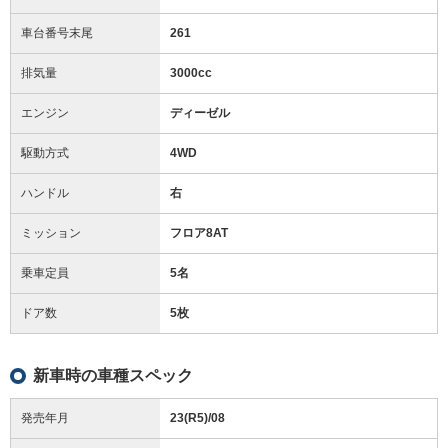
車台番号末尾
261
排気量
3000cc
エンジン
ディーゼル
駆動方式
4WD
ハンドル
右
ミッション
フロア8AT
乗車定員
5名
ドア数
5枚
新車時の車種スペック
発売年月
23(R5)/08