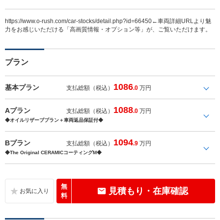
https://www.o-rush.com/car-stocks/detail.php?id=66450←車両詳細URLより魅
力をお感じいただける「高画質情報・オプション等」が、ご覧いただけます。
プラン
1086
基本プラン
支払総額（税込）
.0
万円
1088
Aプラン
支払総額（税込）
.0
万円
◆オイルリザーブプラン＋車両返品保証付◆
1094
Bプラン
支払総額（税込）
.9
万円
◆The Original CERAMICコーティングM◆
無
見積もり・在庫確認
料