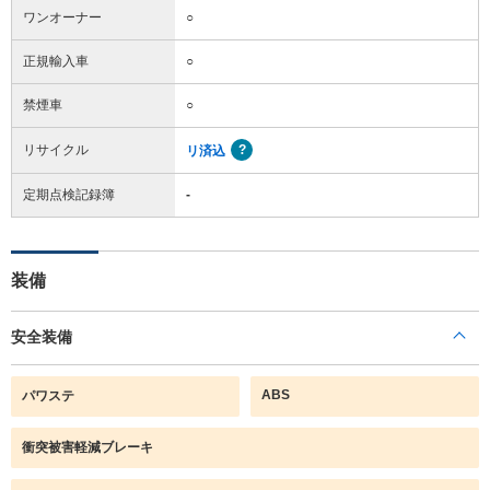
ワンオーナー
○
正規輸入車
○
禁煙車
○
リサイクル
リ済込
定期点検記録簿
-
装備
安全装備
ABS
パワステ
衝突被害軽減ブレーキ