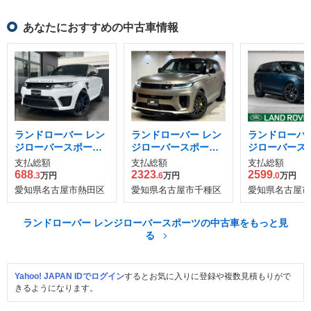
あなたにおすすめの中古車情報
ランドローバー レン
ランドローバー レン
ランドローバー
ジローバースポーツ
ジローバースポーツ
ジローバース
SVR 4WD
SV エディション ワ
SV エディショ
支払総額
支払総額
支払総額
ン 4.4L P635 4WD
ゥー 4.4L P6
688
2323
2599
.3
万円
.6
万円
.0
万円
愛知県名古屋市熱田区
愛知県名古屋市千種区
愛知県名古屋市
ランドローバー レンジローバースポーツの中古車をもっと見
る
Yahoo! JAPAN IDでログイン
するとお気に入りに登録や複数見積もりがで
きるようになります。