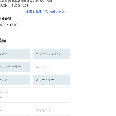
福岡県福岡市早良区野芥4-45-55 SAI
ARCHI BLDG 103
地図を見る（Yahoo!マップ）
営業時間
09:00〜18:00
装備
ワステ
パワーウィンドウ
アコン/クーラー
Wエアコン
ーレス
スマートキー
ーナビ
/-
-
後席モニター