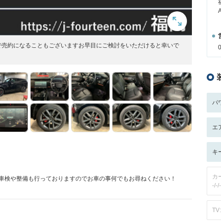
で売約になることもございますお早目にご検討をいただけると幸いで
パ
エ
キ
カ
です！車検や整備も行っておりますのでお車の事何でもお尋ねください！
-/-/-
TV: