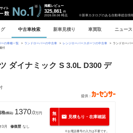
掲載レビュー
325,861
件
時点
※新車カタログのある自動車総合情報
2026.08.06
ログ
中古車検索
新車見積り
車買取
ニュース
バーの車種一覧
ランドローバーの中古車
レンジローバースポーツの中古車
ランドローバー 
備付
イナミック S 3.0L D300 デ
付
提供：
1370
価格
.0
万円
無
(税込)
見積もり・在庫確認
料
年3月
修復歴
なし
※お電話番号の入力は不要です。