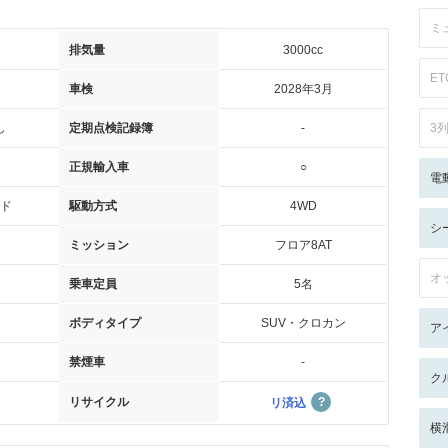
ミ
排気量
3000cc
ET
車検
2028年3月
し
定期点検記録簿
-
3
正規輸入車
○
電
ド
駆動方式
4WD
シ
ミッション
フロア8AT
オ
乗車定員
5名
ボディタイプ
SUV・クロカン
ア
禁煙車
-
ク
リサイクル
リ済込
横