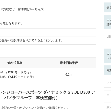
衝
付※貨物など一部車両は6ヶ月点検
エ
も無となります。
運
L
に登録や複数見積もりができるようになります。
カ
フ
燃料消費率
最小回転半径
電
km/L（JC08モード走行）
6.1m
.3km/L（WLTCモード走行）
フ
ローバースポーツ ダイナミック S 3.0L D300 デ
ロ
ナー パノラマルーフ 車検整備付）
寒
。上記の仕様・オプション・装備もご確認ください。