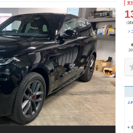
支
1
1
/
19
（諸
2
J-