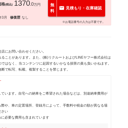
1370
価格
.0
万円
無
(税込)
見積もり・在庫確認
料
年3月
修復歴
なし
※お電話番号の入力は不要です。
売店にお問い合わせください。
ることがあります。また、(株)リクルートおよびLINEヤフー株式会社は
のではなく、当コンテンツに起因するいかなる損害の責も負いかねます。
無断で転写、転載、複製することを禁じます。
す
しています。自宅への納車をご希望された場合などは、別途納車費用が
る際や、車の定置場所、登録月によって、手数料や税金の額が異なる場
ださい
めに必要な費用も含まれています