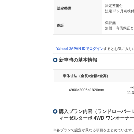
法定整備付
法定整備
法定12ヶ月点検
保証無
保証
無償・有償保証と
Yahoo! JAPAN IDでログイン
するとお気に入り
新車時の基本情報
車体寸法（全長×全幅×全高）
-
4960×2005×1820mm
11
購入プラン内容（ランドローバー レンジ
ィーゼルターボ 4WD ワンオー
※各プランで設定が異なる項目をまとめています