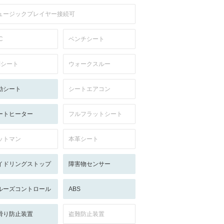
ュージックプレイヤー接続可
C
ベンチシート
列シート
ウォークスルー
動シート
シートエアコン
ートヒーター
フルフラットシート
ットマン
本革シート
イドリングストップ
障害物センサー
ルーズコントロール
ABS
滑り防止装置
盗難防止装置