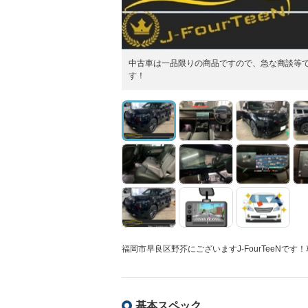
中古車は一品限りの商品ですので、急な商談等
す！
福岡市早良区野芥にございますJ-FourTeeN
基本スペック