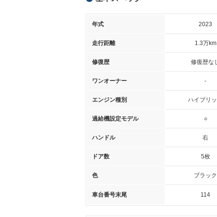
年式
2023
走行距離
1.3万km
修復歴
修復歴な
ワンオーナー
-
エンジン種別
ハイブリッ
過給機設定モデル
○
ハンドル
右
ドア数
5枚
色
ブラック
車台番号末尾
114