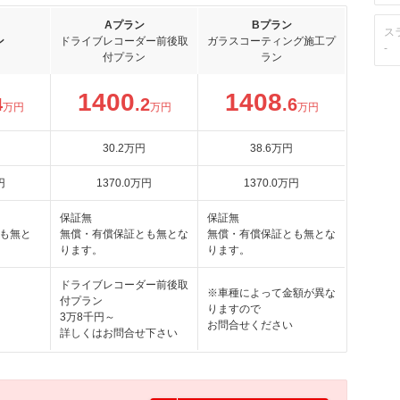
Aプラン
Bプラン
ス
ン
ドライブレコーダー前後取
ガラスコーティング施工プ
-
付プラン
ラン
1400
1408
4
.2
.6
万円
万円
万円
30
.2
万円
38
.6
万円
円
1370
.0
万円
1370
.0
万円
保証無
保証無
も無と
無償・有償保証とも無とな
無償・有償保証とも無とな
ります。
ります。
ドライブレコーダー前後取
※車種によって金額が異な
付プラン
りますので
3万8千円～
お問合せください
詳しくはお問合せ下さい