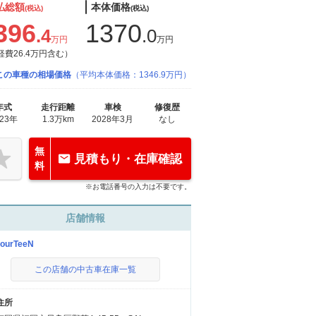
払総額
本体価格
(税込)
(税込)
396
1370
.4
.0
万円
万円
経費26.4万円含む）
この車種の相場価格
（平均本体価格：1346.9万円）
年式
走行距離
車検
修復歴
023年
1.3万km
2028年3月
なし
無
見積もり・在庫確認
料
※お電話番号の入力は不要です。
店舗情報
FourTeeN
この店舗の中古車在庫一覧
住所