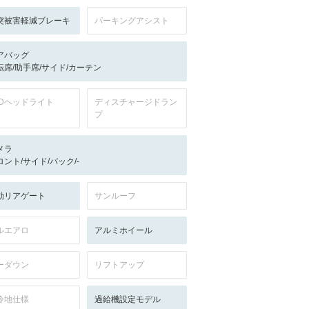
突被害軽減ブレーキ
パーキングアシスト
アバッグ
転席/助手席/サイド/カーテン
EDヘッドライト
ディスチャージドラン
プ
メラ
ロント/サイド/バック/-
動リアゲート
サンルーフ
ルエアロ
アルミホイール
ーダウン
リフトアップ
冷地仕様
過給機設定モデル