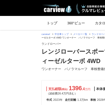
トップ
360°ビュー
カタ
carview!
中古車トップ
メーカー一覧
ランドロー
ーゼルターボ 4WD ワンオーナー パノラマルーフ 車検整
ランドローバー
レンジローバースポーツ ダ
ィーゼルターボ 4WD
ワンオーナー パノラマルーフ 車検整備
1396
支払総額
.4
本体
万円
(税込)
（諸経費26.4万円含む）
年式
2023年
走行距離
1.3万km
車検
2028