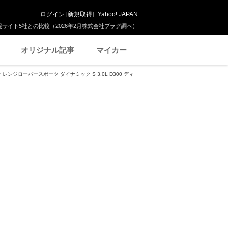
ログイン
[
新規取得
]
Yahoo! JAPAN
サイト5社との比較（2026年2月株式会社プラグ調べ）
オリジナル記事
マイカー
レンジローバースポーツ ダイナミック S 3.0L D300 ディ