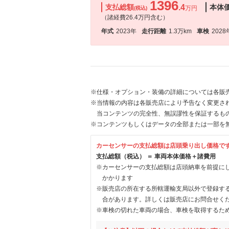
1396
支払総額
.4
本体
万円
(税込)
（諸経費26.4万円含む）
年式
2023年
走行距離
1.3万km
車検
2028
※仕様・オプション・装備の詳細については各販
※当情報の内容は各販売店により予告なく変更され
当コンテンツの完全性、無誤謬性を保証するも
※コンテンツもしくはデータの全部または一部を
カーセンサーの支払総額は店頭乗り出し価格で
支払総額（税込） ＝ 車両本体価格＋諸費用
※カーセンサーの支払総額は店頭納車を前提に
かかります
※販売店の所在する所轄運輸支局以外で登録す
合があります。詳しくは販売店にお問合せく
※車検の切れた車両の場合、車検を取得するた