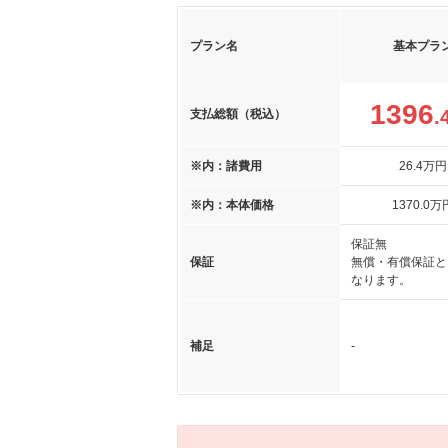
プラン名
基本プラ
1396
.
支払総額（税込）
※内：諸費用
26
.4
万円
※内：本体価格
1370
.0
万
保証無
保証
無償・有償保証と
なります。
補足
-