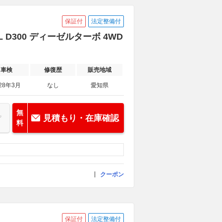
保証付
法定整備付
D300 ディーゼルターボ 4WD
車検
修復歴
販売地域
28年3月
なし
愛知県
無
見積もり・在庫確認
料
クーポン
保証付
法定整備付