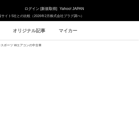
ログイン
[
新規取得
]
Yahoo! JAPAN
サイト5社との比較（2026年2月株式会社プラグ調べ）
オリジナル記事
マイカー
スポーツ Wエアコンの中古車