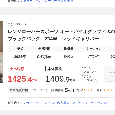
販売店：
ジャガー・ランドローバー 名古屋中央
ランドローバー
レンジローバースポーツ オートバイオグラフィ 3.0L 
ブラックパック 23AW レッドキャリパー
年式
走行距離
排気量
ミッション
2025年
0.6万km
3000cc
AT/CVT
20
Aプラン
支払総額
本体価格
: 1439.7万円
1425
1409
Bプラン
.4
.9
万円
万円
: 1439.0万円
5
車両品質評価
カーセンサー評価認定
点
内装:
外装:
販売店：
ジャガー・ランドローバー名古屋東 アプルーブドカーセンター