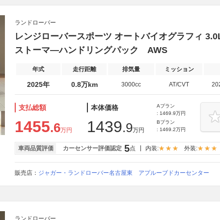
ランドローバー
レンジローバースポーツ オートバイオグラフィ 3.0L 
ストーマ―ハンドリングパック AWS
年式
走行距離
排気量
ミッション
2025年
0.8万km
3000cc
AT/CVT
20
Aプラン
支払総額
本体価格
: 1469.9万円
1455
1439
Bプラン
.6
.9
万円
万円
: 1469.2万円
5
車両品質評価
カーセンサー評価認定
点
内装:
外装:
販売店：
ジャガー・ランドローバー名古屋東 アプルーブドカーセンター
ランドローバー