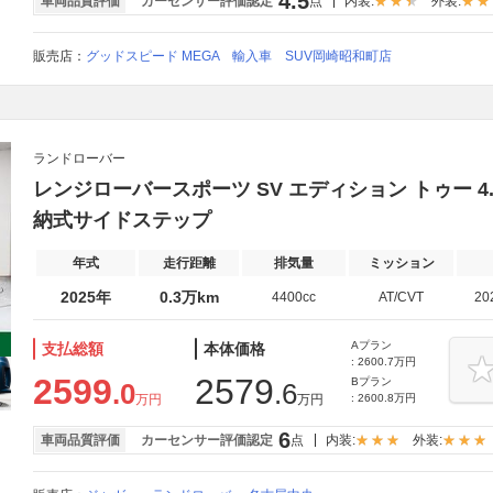
4.5
車両品質評価
カーセンサー評価認定
点
内装:
外装:
販売店：
グッドスピード MEGA 輸入車 SUV岡崎昭和町店
ランドローバー
レンジローバースポーツ SV エディション トゥー 4.4L
納式サイドステップ
年式
走行距離
排気量
ミッション
2025年
0.3万km
4400cc
AT/CVT
20
Aプラン
支払総額
本体価格
: 2600.7万円
2599
2579
Bプラン
.0
.6
万円
万円
: 2600.8万円
6
車両品質評価
カーセンサー評価認定
点
内装:
外装: