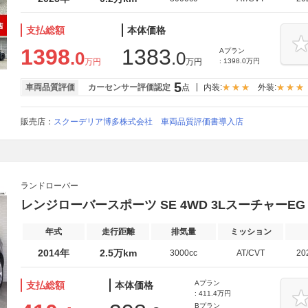
支払総額
本体価格
1398
1383
Aプラン
.0
.0
万円
万円
: 1398.0万円
5
車両品質評価
カーセンサー評価認定
点
内装:
外装:
販売店：
スクーデリア博多株式会社 車両品質評価書導入店
ランドローバー
レンジローバースポーツ SE 4WD 3Lスーチャー
年式
走行距離
排気量
ミッション
2014年
2.5万km
3000cc
AT/CVT
20
Aプラン
支払総額
本体価格
: 411.4万円
Bプラン