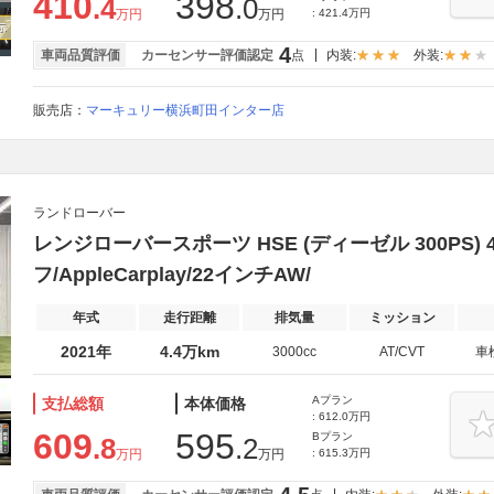
410
398
.4
.0
万円
万円
: 421.4万円
4
車両品質評価
カーセンサー評価認定
点
内装:
外装:
販売店：
マーキュリー横浜町田インター店
ランドローバー
レンジローバースポーツ HSE (ディーゼル 300PS)
フ/AppleCarplay/22インチAW/
年式
走行距離
排気量
ミッション
2021年
4.4万km
3000cc
AT/CVT
車
Aプラン
支払総額
本体価格
: 612.0万円
609
595
Bプラン
.8
.2
万円
万円
: 615.3万円