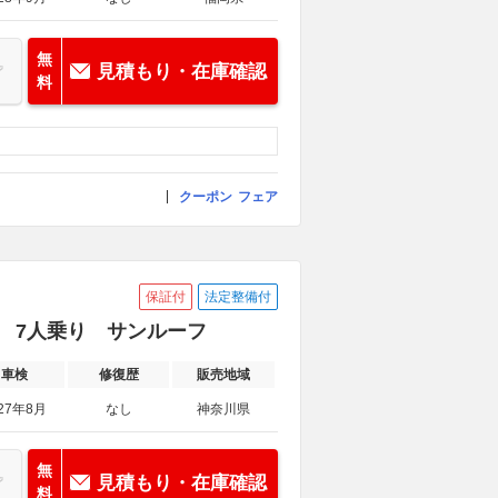
無
見積もり・在庫確認
料
クーポン
フェア
保証付
法定整備付
EG 7人乗り サンルーフ
車検
修復歴
販売地域
27年8月
なし
神奈川県
無
見積もり・在庫確認
料