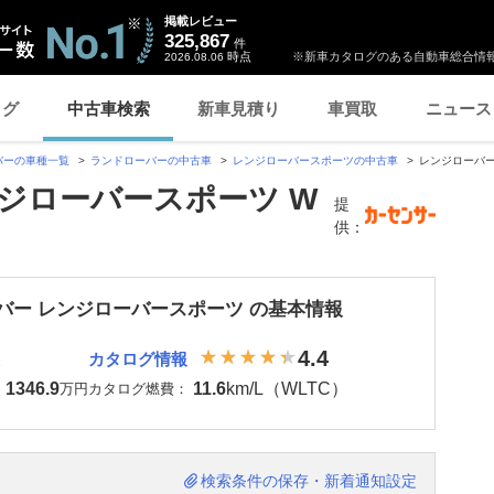
掲載レビュー
325,867
件
時点
※新車カタログのある自動車総合情報
2026.08.06
ログ
中古車検索
新車見積り
車買取
ニュース
バーの車種一覧
ランドローバーの中古車
レンジローバースポーツの中古車
レンジローバー
ジローバースポーツ W
提
供：
バー レンジローバースポーツ の基本情報
4.4
カタログ情報
1346.9
11.6
km/L（WLTC）
：
万円
カタログ燃費：
検索条件の保存・新着通知設定