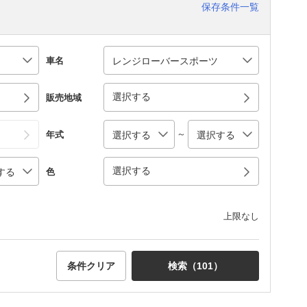
保存条件一覧
車名
選択する
販売地域
～
年式
選択する
色
上限なし
条件クリア
検索（
101
）