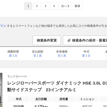
1
2
3
4
次へ
最後
ログイン
するとスマートフォンなど他の端末でも保存したお気に入りや検索条件が引き
検索条件変更
検索条件の保存・新着
掲載時期
支払総額
本体価格
年式
新
古
安
高
安
高
新
古
ランドローバー
レンジローバースポーツ ダイナミック HSE 3.0L D
動サイドステップ 23インチアルミ
年式
走行距離
排気量
ミッション
2025年
0.2万km
3000cc
AT/CVT
20