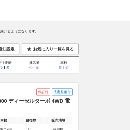
継げるようになります。
通知設定
お気に入り一覧を見る
走行距離
排気量
車検
少
多
少
多
長
短
保証付
法定整備付
300 ディーゼルターボ 4WD 電
車検
修復歴
販売地域
28年9月
なし
福岡県