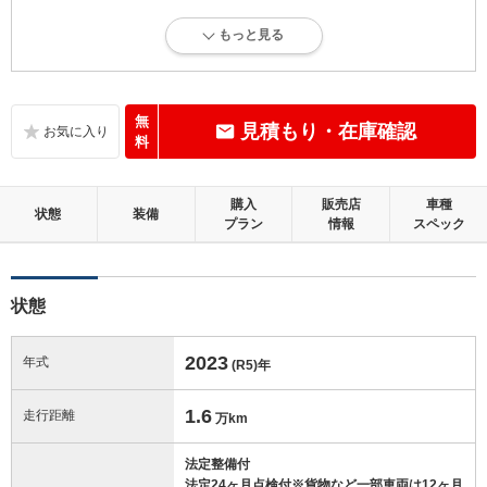
4.5
総合評価：
もっと見る
内外装に目立たない軽微なキズ、ヘコミが少し認められますが、良好な
状態です。
内装：
無
見積もり・在庫確認
目立たない軽微なダメージはありますが、良好な状態です。
料
外装：
購入
販売店
車種
キズ、ヘコミなどが少なく、あっても目立たない、良好な状態です。
状態
装備
プラン
情報
スペック
修復歴：無
状態
この中古車の「車両品質評価書」を見る
2023
年式
(R5)
年
1.6
走行距離
万km
法定整備付
法定24ヶ月点検付※貨物など一部車両は12ヶ月