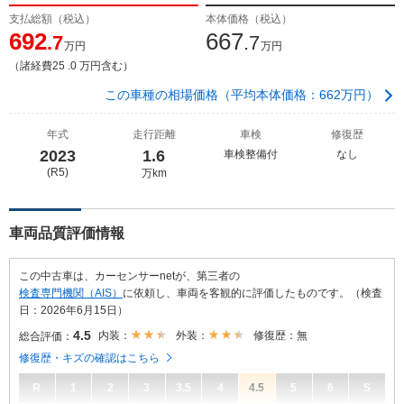
支払総額（税込）
本体価格（税込）
692
667
.7
.7
万円
万円
（諸経費25 .0 万円含む）
この車種の相場価格（平均本体価格：662万円）
年式
走行距離
車検
修復歴
2023
1.6
車検整備付
なし
(R5)
万km
車両品質評価情報
この中古車は、カーセンサーnetが、第三者の
検査専門機関（AIS）
に依頼し、車両を客観的に評価したものです。（検査
日：2026年6月15日）
4.5
内装：
外装：
修復歴：無
総合評価：
修復歴・キズの確認はこちら
R
1
2
3
3.5
4
4.5
5
6
S