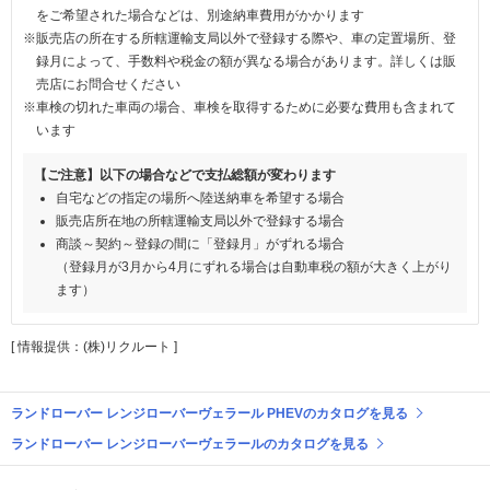
をご希望された場合などは、別途納車費用がかかります
※販売店の所在する所轄運輸支局以外で登録する際や、車の定置場所、登
録月によって、手数料や税金の額が異なる場合があります。詳しくは販
売店にお問合せください
※車検の切れた車両の場合、車検を取得するために必要な費用も含まれて
います
【ご注意】以下の場合などで支払総額が変わります
自宅などの指定の場所へ陸送納車を希望する場合
販売店所在地の所轄運輸支局以外で登録する場合
商談～契約～登録の間に「登録月」がずれる場合
（登録月が3月から4月にずれる場合は自動車税の額が大きく上がり
ます）
[ 情報提供：(株)リクルート ]
ランドローバー レンジローバーヴェラール PHEVのカタログを見る
ランドローバー レンジローバーヴェラールのカタログを見る