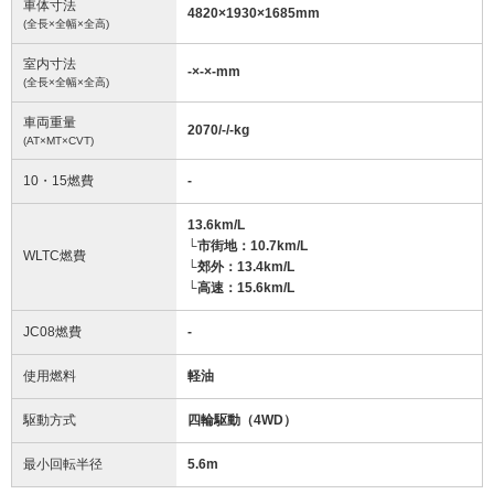
車体寸法
4820
×
1930
×
1685
mm
(全長×全幅×全高)
室内寸法
-
×
-
×
-
mm
(全長×全幅×全高)
車両重量
2070/-/-
kg
(AT×MT×CVT)
10・15燃費
-
13.6km/L
└市街地：10.7km/L
WLTC燃費
└郊外：13.4km/L
└高速：15.6km/L
JC08燃費
-
使用燃料
軽油
駆動方式
四輪駆動（4WD）
最小回転半径
5.6
m