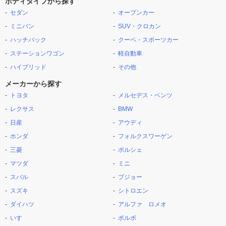
ボディタイプから探す
セダン
オープンカー
ミニバン
SUV・クロカン
ハッチバック
クーペ・スポーツカー
ステーションワゴン
軽自動車
ハイブリッド
その他
メーカーから探す
トヨタ
メルセデス・ベンツ
レクサス
BMW
日産
アウディ
ホンダ
フォルクスワーゲン
三菱
ポルシェ
マツダ
ミニ
スバル
プジョー
スズキ
シトロエン
ダイハツ
アルファ ロメオ
いすゞ
ボルボ