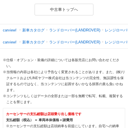
中古車トップへ
新車カタログ
ランドローバー(LANDROVER)
レンジローバー
carview!
新車カタログ
ランドローバー(LANDROVER)
レンジローバ
carview!
※仕様・オプション・装備の詳細については各販売店にお問い合わせくださ
い。
※当情報の内容は各社により予告なく変更されることがあります。また、(株)リ
クルートおよびLINEヤフー株式会社は当コンテンツの完全性、無誤謬性を保
証するものではなく、当コンテンツに起因するいかなる損害の責も負いかね
ます。
※コンテンツもしくはデータの全部または一部を無断で転写、転載、複製する
ことを禁じます。
カーセンサーの支払総額は店頭乗り出し価格です
支払総額（税込） ＝ 車両本体価格＋諸費用
※カーセンサーの支払総額は店頭納車を前提にしています。自宅への納車