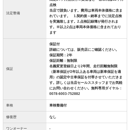
点検
当店で請負います。費用は車両本体価格に含ま
法定整備
れています。 1.契約後～納車までに法定点検
を実施致します。2.点検記録簿が発行されま
す。※以上2点は車両本体価格に含まれており
ます
保証付
詳細については、販売店にご確認ください。
保証期間：2年
保証距離：無制限
名義変更登録日より2年間、走行距離無制限
保証
（新車保証が2年以上ある車両は新車保証を適
用）の認定中古車保証を付帯させていただきま
す。詳しくは当店セールススタッフまでお気軽
にお問い合わせください。無料専用ダイヤル：
0078‐6003-752882
車検
車検整備付
修復歴
なし
ワンオーナー
-