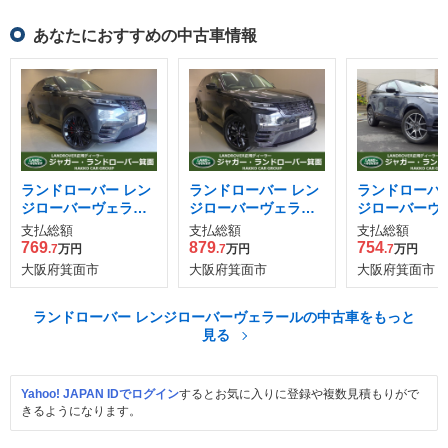
あなたにおすすめの中古車情報
ランドローバー レン
ランドローバー レン
ランドローバー
ジローバーヴェラー
ジローバーヴェラー
ジローバーヴ
ル ダイナミックSE 2.
ル ダイナミックSE 2.
ル ダイナミッ
支払総額
支払総額
支払総額
0L D200 ディーゼル
0L P400e 4WD
2.0L P400e 
769
879
754
.7
万円
.7
万円
.7
万円
ターボ 4WD
大阪府箕面市
大阪府箕面市
大阪府箕面市
ランドローバー レンジローバーヴェラールの中古車をもっと
見る
Yahoo! JAPAN IDでログイン
するとお気に入りに登録や複数見積もりがで
きるようになります。