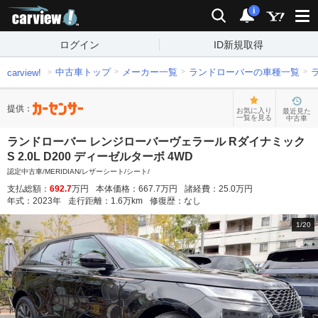
carview!
検索
通知
i
ログイン
ID新規取得
中古車トップ
メーカー一覧
ランドローバーの車種一覧
carview!
提供：
お気に入り
最近見た
一覧を見る
中古車
ランドローバー レンジローバーヴェラール Rダイナミック
S 2.0L D200 ディーゼルターボ 4WD
認定中古車/MERIDIAN/レザーシート/シート/
支払総額：
692.7
万円
本体価格：
667.7
万円
諸経費：
25.0
万円
年式：
2023
年
走行距離：
1.6
万km
修復歴：
なし
1
/
20