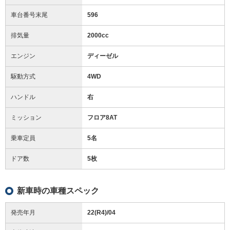
車台番号末尾
596
排気量
2000cc
エンジン
ディーゼル
駆動方式
4WD
ハンドル
右
ミッション
フロア8AT
乗車定員
5名
ドア数
5枚
新車時の車種スペック
発売年月
22(R4)/04