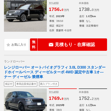
支払総額
本体価格
.
.
1756
1738
0
0
万円
万円
年式
2023年
走行
1.0万km
車検
'26/10
修復
なし
保証
保証付
整備
法定整備付
住所
愛媛県 今治市
無
見積もり・在庫確認
料
ランドローバー
レンジローバー オートバイオグラフィ 3.0L D300 スタンダー
ドホイールベース ディーゼルターボ 4WD 認定中古車 1オ―
ナー ディーゼル 禁煙車
保証付
車両品質保証書付
購入プラン付き
支払総額
本体価格
.
.
1769
1752
9
2
万円
万円
年式
2025年
走行
1.1万km
車検
'28/3
修復
なし