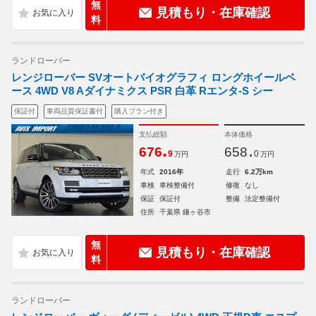
無
見積もり・在庫確認
料
ランドローバー
レンジローバー SVオートバイオグラフィ ロングホイールベ
ース 4WD V8 Aダイナミクス PSR 白革 Rエンタ-S シー
保証付
車両品質保証書付
購入プラン付き
支払総額
本体価格
.
.
676
658
9
0
万円
万円
年式
2016年
走行
6.2万km
車検
車検整備付
修復
なし
保証
保証付
整備
法定整備付
住所
千葉県 鎌ヶ谷市
無
見積もり・在庫確認
料
ランドローバー