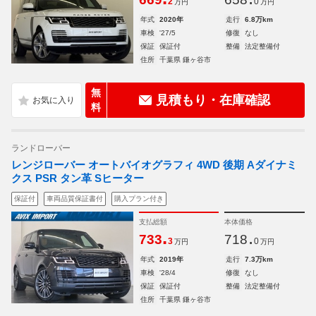
2
0
万円
万円
年式
2020年
走行
6.8万km
車検
'27/5
修復
なし
保証
保証付
整備
法定整備付
住所
千葉県 鎌ヶ谷市
無
見積もり・在庫確認
料
ランドローバー
レンジローバー オートバイオグラフィ 4WD 後期 Aダイナミ
クス PSR タン革 Sヒーター
保証付
車両品質保証書付
購入プラン付き
支払総額
本体価格
.
.
733
718
3
0
万円
万円
年式
2019年
走行
7.3万km
車検
'28/4
修復
なし
保証
保証付
整備
法定整備付
住所
千葉県 鎌ヶ谷市