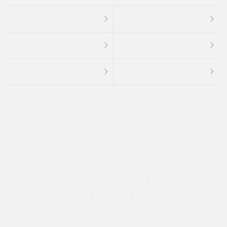
４ＷＤ
定期点検記録簿
ワンオーナーカー
福祉車両
メーカー系販売店取り扱い車
修復歴無し
アルミホイール
寒冷地仕様車
過給機設定モデル（ターボ・スーパーチャージャーなど)
ETC
CDプレーヤー
カーナビゲーション
禁煙車
法定整備付き
保証付き
エアバッグ
ディスチャージドランプ
支払総顔あり
クーポンあり
車両品質評価書付
新着車両