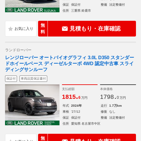
保証
保証付
整備
法定整備付
住所
三重県 鈴鹿市
無
見積もり・在庫確認
料
ランドローバー
レンジローバー オートバイオグラフィ 3.0L D350 スタンダー
ドホイールベース ディーゼルターボ 4WD 認定中古車 スライ
ディングサンルーフ
保証付
車両品質保証書付
支払総額
本体価格
.
.
1815
1798
6
0
万円
万円
年式
2024年
走行
1.7万km
車検
'27/12
修復
なし
保証
保証付
整備
法定整備付
住所
愛知県 名古屋市中区
無