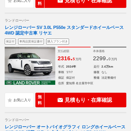
見積もり・在庫確認
料
ランドローバー
レンジローバー SV 3.0L P550e スタンダードホイールベース
4WD 認定中古車 リヤエ
保証付
車両品質保証書付
購入プラン付き
支払総額
本体価格
.
.
2316
2299
5
0
万円
万円
年式
2024年
走行
2.4万km
車検
'27/7
修復
なし
保証
保証付
整備
法定整備付
住所
愛知県 名古屋市中区
無
見積もり・在庫確認
料
ランドローバー
レンジローバー オートバイオグラフィ ロングホイールベース