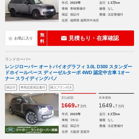
年式
2023年
走行
1.3万km
車検
車検整備付
修復
なし
保証
保証付
整備
法定整備付
住所
福岡県 福岡市中央区
無
見積もり・在庫確認
料
ランドローバー
レンジローバー オートバイオグラフィ 3.0L D300 スタンダー
ドホイールベース ディーゼルターボ 4WD 認定中古車 1オー
ナー スライディングパノ
保証付
車両品質保証書付
購入プラン付き
支払総額
本体価格
.
.
1669
1649
7
7
万円
万円
年式
2023年
走行
2.2万km
車検
'26/11
修復
なし
保証
保証付
整備
法定整備付
住所
大阪府 箕面市