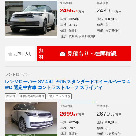
支払総額
本体価格
.
.
2455
2430
4
0
万円
万円
年式
2024年
走行
0.6万km
車検
'27/12
修復
なし
保証
保証付
整備
法定整備付
住所
岐阜県 羽島郡岐南町
無
見積もり・在庫確認
料
ランドローバー
レンジローバー SV 4.4L P615 スタンダードホイールベース 4
WD 認定中古車 コントラストルーフ スライディ
保証付
車両品質保証書付
購入プラン付き
支払総額
本体価格
.
.
2699
2679
7
7
万円
万円
年式
2025年
走行
0.6万km
車検
'28/5
修復
なし
保証
保証付
整備
法定整備付