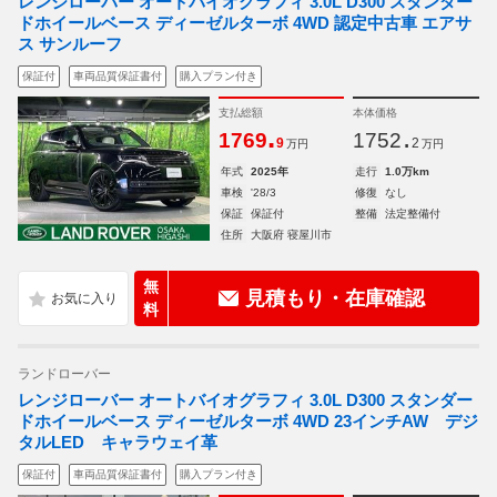
レンジローバー オートバイオグラフィ 3.0L D300 スタンダー
ドホイールベース ディーゼルターボ 4WD 認定中古車 エアサ
ス サンルーフ
保証付
車両品質保証書付
購入プラン付き
支払総額
本体価格
.
.
1769
1752
9
2
万円
万円
年式
2025年
走行
1.0万km
車検
'28/3
修復
なし
保証
保証付
整備
法定整備付
住所
大阪府 寝屋川市
無
見積もり・在庫確認
料
ランドローバー
レンジローバー オートバイオグラフィ 3.0L D300 スタンダー
ドホイールベース ディーゼルターボ 4WD 23インチAW デジ
タルLED キャラウェイ革
保証付
車両品質保証書付
購入プラン付き