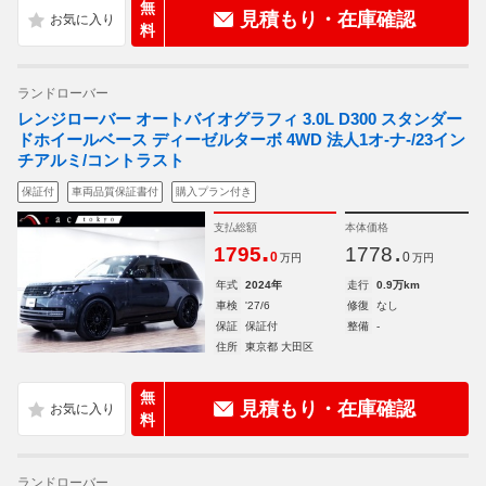
無
見積もり・在庫確認
料
ランドローバー
レンジローバー オートバイオグラフィ 3.0L D300 スタンダー
ドホイールベース ディーゼルターボ 4WD 法人1オ-ナ-/23イン
チアルミ/コントラスト
保証付
車両品質保証書付
購入プラン付き
支払総額
本体価格
.
.
1795
1778
0
0
万円
万円
年式
2024年
走行
0.9万km
車検
'27/6
修復
なし
保証
保証付
整備
-
住所
東京都 大田区
無
見積もり・在庫確認
料
ランドローバー