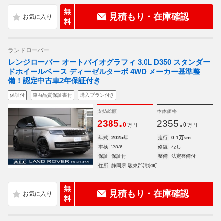
無
見積もり・在庫確認
料
ランドローバー
レンジローバー オートバイオグラフィ 3.0L D350 スタンダー
ドホイールベース ディーゼルターボ 4WD メーカー基準整
備！認定中古車2年保証付き
保証付
車両品質保証書付
購入プラン付き
支払総額
本体価格
.
.
2385
2355
0
0
万円
万円
年式
2025年
走行
0.1万km
車検
'28/6
修復
なし
保証
保証付
整備
法定整備付
住所
静岡県 駿東郡清水町
無
見積もり・在庫確認
料