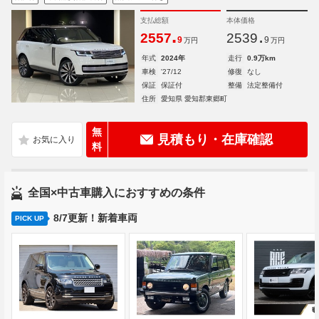
支払総額
本体価格
.
.
2557
2539
9
9
万円
万円
年式
2024年
走行
0.9万km
車検
'27/12
修復
なし
保証
保証付
整備
法定整備付
住所
愛知県 愛知郡東郷町
無
見積もり・在庫確認
料
全国×中古車購入におすすめの条件
8/7更新！新着車両
PICK UP