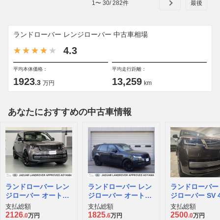
1
〜
30
/
282
件
ランドローバー レンジローバー 中古車相場
4.3
平均本体価格：
平均走行距離：
1923
13,259
.3
万円
km
あなたにおすすめの中古車情報
ランドローバー レン
ランドローバー レン
ランドローバー
ジローバー オートバ
ジローバー オートバ
ジローバー SV 4
イオグラフィ 3.0L D
イオグラフィ 3.0L D
P615 スタン
支払総額
支払総額
支払総額
350 スタンダードホ
300 スタンダードホ
イールベース 4
2126
1825
2500
.0
万円
.6
万円
.0
万円