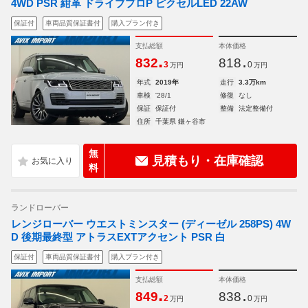
4WD PSR 紺革 ドライブプロP ピクセルLED 22AW
保証付
車両品質保証書付
購入プラン付き
支払総額
本体価格
.
.
832
818
3
0
万円
万円
年式
2019年
走行
3.3万km
車検
'28/1
修復
なし
保証
保証付
整備
法定整備付
住所
千葉県 鎌ヶ谷市
無
見積もり・在庫確認
料
ランドローバー
レンジローバー ウエストミンスター (ディーゼル 258PS) 4W
D 後期最終型 アトラスEXTアクセント PSR 白
保証付
車両品質保証書付
購入プラン付き
支払総額
本体価格
.
.
849
838
2
0
万円
万円