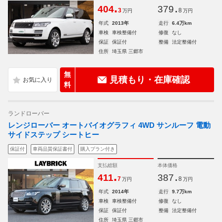
.
.
404
379
3
8
万円
万円
年式
2013年
走行
6.4万km
車検
車検整備付
修復
なし
保証
保証付
整備
法定整備付
住所
埼玉県 三郷市
無
見積もり・在庫確認
料
ランドローバー
レンジローバー オートバイオグラフィ 4WD サンルーフ 電動
サイドステップ シートヒー
保証付
車両品質保証書付
購入プラン付き
支払総額
本体価格
.
.
411
387
7
8
万円
万円
年式
2014年
走行
9.7万km
車検
車検整備付
修復
なし
保証
保証付
整備
法定整備付
住所
埼玉県 三郷市