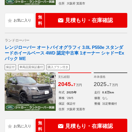
住所
大阪府 箕面市
無
見積もり・在庫確認
料
ランドローバー
レンジローバー オートバイオグラフィ 3.0L P550e スタンダ
ードホイールベース 4WD 認定中古車 1オーナー シャドーEx
パック ME
保証付
車両品質保証書付
購入プラン付き
支払総額
本体価格
.
.
2045
2025
7
7
万円
万円
年式
2025年
走行
0.8万km
車検
'28/5
修復
なし
保証
保証付
整備
法定整備付
住所
大阪府 箕面市
無
見積もり・在庫確認
料