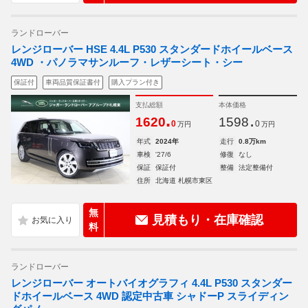
ランドローバー
レンジローバー HSE 4.4L P530 スタンダードホイールベース
4WD ・パノラマサンルーフ・レザーシート・シー
保証付
車両品質保証書付
購入プラン付き
支払総額
本体価格
.
.
1620
1598
0
0
万円
万円
年式
2024年
走行
0.8万km
車検
'27/6
修復
なし
保証
保証付
整備
法定整備付
住所
北海道 札幌市東区
無
見積もり・在庫確認
料
ランドローバー
レンジローバー オートバイオグラフィ 4.4L P530 スタンダー
ドホイールベース 4WD 認定中古車 シャドーP スライディン