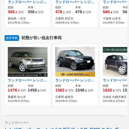
ランドローバー レンジローバー 3.0 V6 スーパーチャージド ヴォーグ 4WD
ランドローバー レンジローバー バンデンプラ 4WD エンジンOH ブレーキOH エアサスOH 点火系
総額
本体
総額
本体
総額
本体
365
358
478
478
580
56
.0
万円
.0
万円
.1
万円
.0
万円
.4
万円
愛知県 一宮市
兵庫県 西宮市
千葉県 白井市
2014年/8.2万km
1993年/24.5万km
2018年/7.6万km
状態が良い低走行車両
おすすめ
ランドローバー レンジローバー HSE 3.0L D300 スタンダードホイールベース ディーゼルターボ 4WD 認定中古車 ディーゼル HUD シートHC
ランドローバー レンジローバー SE 3.0L D300 スタンダードホイールベース ディーゼルターボ 4WD サンルーフ エアサス シートヒーター
総額
本体
総額
本体
総額
本体
1478
1458
1562
1548
1620
15
.0
万円
.0
万円
.0
万円
.0
万円
.0
万円
愛媛県 松山市
兵庫県 姫路市
北海道 札幌市東区
2024年/0.9万km
2024年/0.5万km
2024年/0.8万km
ランドローバー