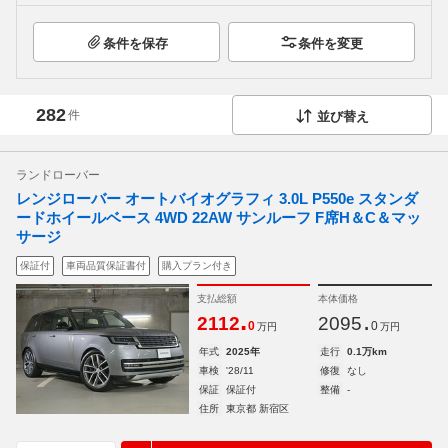
条件を保存
条件を変更
282
件
並び替え
ランドローバー
レンジローバー オートバイオグラフィ 3.0L P550e スタンダ
ードホイールベース 4WD 22AW サンルーフ F席H＆C＆マッ
サージ
保証付
車両品質保証書付
購入プラン付き
支払総額
本体価格
.
.
2112
2095
0
0
万円
万円
年式
2025年
走行
0.1万km
車検
'28/11
修復
なし
保証
保証付
整備
-
住所
東京都 新宿区