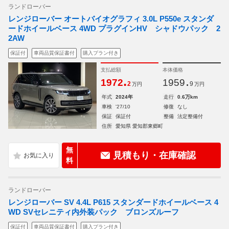
ランドローバー
レンジローバー オートバイオグラフィ 3.0L P550e スタンダ
ードホイールベース 4WD プラグインHV シャドウパック 2
2AW
保証付
車両品質保証書付
購入プラン付き
支払総額
本体価格
.
.
1972
1959
2
9
万円
万円
年式
2024年
走行
0.6万km
車検
'27/10
修復
なし
保証
保証付
整備
法定整備付
住所
愛知県 愛知郡東郷町
無
見積もり・在庫確認
料
ランドローバー
レンジローバー SV 4.4L P615 スタンダードホイールベース 4
WD SVセレニティ内外装パック ブロンズルーフ
保証付
車両品質保証書付
購入プラン付き