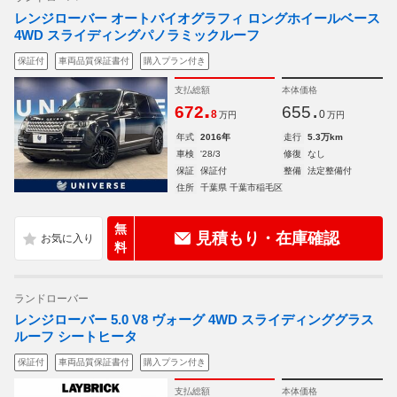
レンジローバー オートバイオグラフィ ロングホイールベース
4WD スライディングパノラミックルーフ
保証付
車両品質保証書付
購入プラン付き
支払総額
本体価格
.
.
672
655
8
0
万円
万円
年式
2016年
走行
5.3万km
車検
'28/3
修復
なし
保証
保証付
整備
法定整備付
住所
千葉県 千葉市稲毛区
無
見積もり・在庫確認
料
ランドローバー
レンジローバー 5.0 V8 ヴォーグ 4WD スライディンググラス
ルーフ シートヒータ
保証付
車両品質保証書付
購入プラン付き
支払総額
本体価格