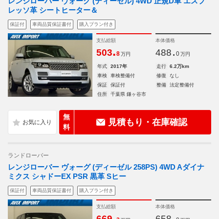
レンジローバー ヴォーグ (ディーゼル) 4WD 正規D車 エスプ
レッソ革 シートヒーター＆
保証付
車両品質保証書付
購入プラン付き
支払総額
本体価格
.
.
503
488
8
0
万円
万円
年式
2017年
走行
6.2万km
車検
車検整備付
修復
なし
保証
保証付
整備
法定整備付
住所
千葉県 鎌ヶ谷市
無
見積もり・在庫確認
料
ランドローバー
レンジローバー ヴォーグ (ディーゼル 258PS) 4WD Aダイナ
ミクス シャドーEX PSR 黒革 Sヒー
保証付
車両品質保証書付
購入プラン付き
支払総額
本体価格
.
.
669
658