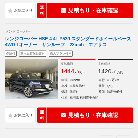
無
見積もり・在庫確認
料
ランドローバー
レンジローバー HSE 4.4L P530 スタンダードホイールベース
4WD 1オーナー サンルーフ 22inch エアサス
保証付
車両品質保証書付
購入プラン付き
支払総額
本体価格
.
.
1444
1420
9
0
万円
万円
年式
2022年
走行
3.0万km
車検
車検整備付
修復
なし
保証
保証付
整備
法定整備付
住所
福岡県 福岡市中央区
無
見積もり・在庫確認
料