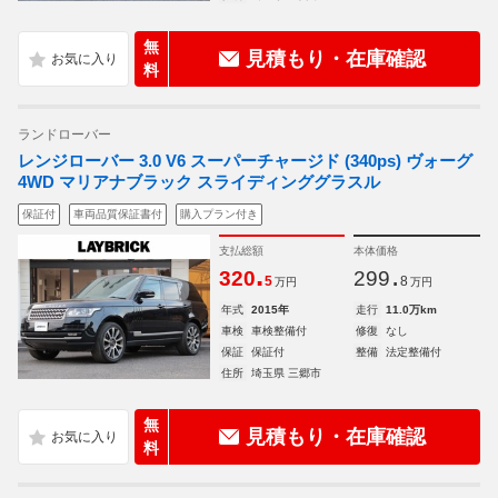
無
見積もり・在庫確認
料
ランドローバー
レンジローバー 3.0 V6 スーパーチャージド (340ps) ヴォーグ
4WD マリアナブラック スライディンググラスル
保証付
車両品質保証書付
購入プラン付き
支払総額
本体価格
.
.
320
299
5
8
万円
万円
年式
2015年
走行
11.0万km
車検
車検整備付
修復
なし
保証
保証付
整備
法定整備付
住所
埼玉県 三郷市
無
見積もり・在庫確認
料