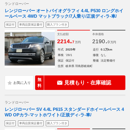
ランドローバー
レンジローバー オートバイオグラフィ 4.4L P530 ロングホイ
ールベース 4WD マットブラック/7人乗り/正規ディ-ラ-車/
保証付
車両品質保証書付
購入プラン付き
支払総額
本体価格
.
.
2214
2190
7
0
万円
万円
年式
2025年
走行
0.1万km
車検
'28/1
修復
なし
保証
保証付
整備
法定整備付
住所
岐阜県 羽島郡岐南町
無
見積もり・在庫確認
料
ランドローバー
レンジローバー SV 4.4L P615 スタンダードホイールベース 4
WD OPカラ-マットホワイト/正規ディ-ラ-車/
保証付
車両品質保証書付
購入プラン付き