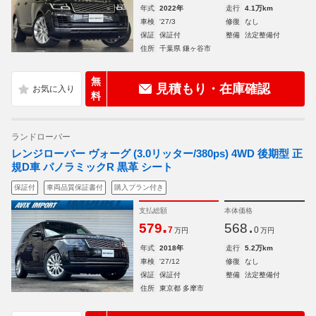
年式
2022年
走行
4.1万km
車検
'27/3
修復
なし
保証
保証付
整備
法定整備付
住所
千葉県 鎌ヶ谷市
無
見積もり・在庫確認
料
ランドローバー
レンジローバー ヴォーグ (3.0リッター/380ps) 4WD 後期型 正
規D車 パノラミックR 黒革 シート
保証付
車両品質保証書付
購入プラン付き
支払総額
本体価格
.
.
579
568
7
0
万円
万円
年式
2018年
走行
5.2万km
車検
'27/12
修復
なし
保証
保証付
整備
法定整備付
住所
東京都 多摩市