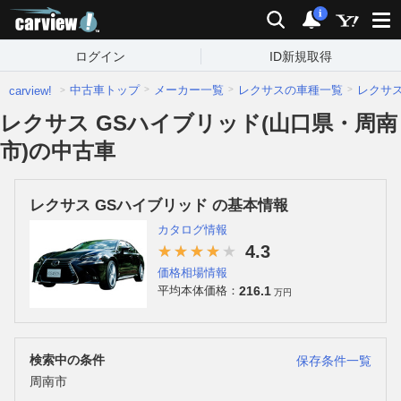
carview!
検索
通知
i
ログイン
ID新規取得
中古車トップ
メーカー一覧
レクサスの車種一覧
レクサ
carview!
レクサス GSハイブリッド(山口県・周南
市)の中古車
レクサス GSハイブリッド の基本情報
カタログ情報
4.3
価格相場情報
216.1
平均本体価格：
万円
検索中の条件
保存条件一覧
周南市