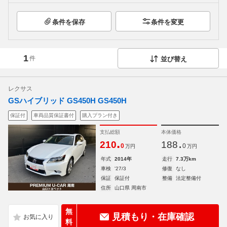
条件を保存
条件を変更
1
件
並び替え
レクサス
GSハイブリッド GS450H GS450H
保証付
車両品質保証書付
購入プラン付き
支払総額
本体価格
.
.
210
188
0
0
万円
万円
年式
2014年
走行
7.3万km
車検
'27/3
修復
なし
保証
保証付
整備
法定整備付
住所
山口県 周南市
無
見積もり・在庫確認
料