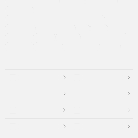
メーカー系販売店取り扱い車
修復歴無し
アルミホイール
寒冷地仕様車
過給機設定モデル（ターボ・スーパーチャージャーなど)
ETC
CDプレーヤー
カーナビゲーション
禁煙車
法定整備付き
保証付き
エアバッグ
ディスチャージドランプ
支払総顔あり
クーポンあり
車両品質評価書付
新着車両