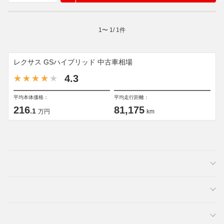
1
〜
1
/
1
件
レクサス GSハイブリッド 中古車相場
4.3
平均本体価格：
平均走行距離：
216
81,175
.1
万円
km