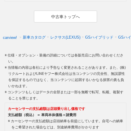
中古車トップへ
新車カタログ
レクサス(LEXUS)
GSハイブリッド
GSハ
carview!
仕様・オプション・装備の詳細については各販売店にお問い合わせくださ
い。
当情報の内容は各社により予告なく変更されることがあります。また、(株)
リクルートおよびLINEヤフー株式会社は当コンテンツの完全性、無誤謬性
を保証するものではなく、当コンテンツに起因するいかなる損害の責も負
いかねます。
コンテンツもしくはデータの全部または一部を無断で転写、転載、複製す
ることを禁じます。
カーセンサーの支払総額は店頭乗り出し価格です
支払総額（税込） ＝ 車両本体価格＋諸費用
カーセンサーの支払総額は店頭納車を前提にしています。自宅への納車
をご希望された場合などは、別途納車費用がかかります