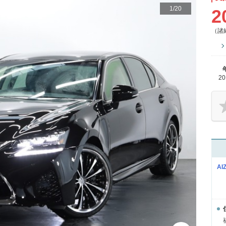
1
/
20
2
（諸
2
AI