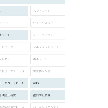
C
ベンチシート
列シート
ウォークスルー
動シート
シートエアコン
ートヒーター
フルフラットシート
ットマン
本革シート
イドリングストップ
障害物センサー
ルーズコントロール
ABS
滑り防止装置
盗難防止装置
突被害軽減ブレーキ
パーキングアシスト