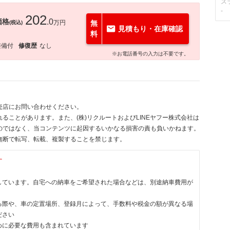
ス
-
202
価格
.0
万円
無
(税込)
見積もり・在庫確認
料
整備付
修復歴
なし
※お電話番号の入力は不要です。
売店にお問い合わせください。
ることがあります。また、(株)リクルートおよびLINEヤフー株式会社は
のではなく、当コンテンツに起因するいかなる損害の責も負いかねます。
無断で転写、転載、複製することを禁じます。
す
しています。自宅への納車をご希望された場合などは、別途納車費用が
る際や、車の定置場所、登録月によって、手数料や税金の額が異なる場
ださい
めに必要な費用も含まれています