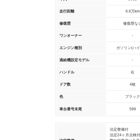
走行距離
6.6万km
修復歴
修復歴な
ワンオーナー
-
エンジン種別
ガソリン(ハイ
過給機設定モデル
-
ハンドル
右
ドア数
4枚
色
ブラック
車台番号末尾
599
法定整備付
法定24ヶ月点検