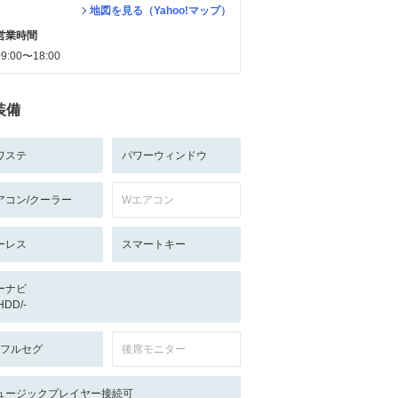
地図を見る（Yahoo!マップ）
営業時間
09:00〜18:00
装備
ワステ
パワーウィンドウ
アコン/クーラー
Wエアコン
ーレス
スマートキー
ーナビ
/HDD/-
V:フルセグ
後席モニター
ュージックプレイヤー接続可