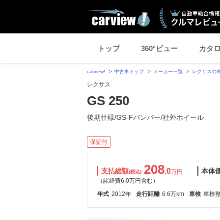
トップ
360°ビュー
カタ
carview!
中古車トップ
メーカー一覧
レクサスの
レクサス
GS 250
後期仕様/GS-Fバンパー/社外ホイール
保証付
208
支払総額
.0
本体
万円
(税込)
（諸経費6.0万円含む）
年式
2012年
走行距離
6.6万km
車検
車検