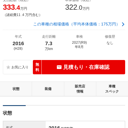
333
322
.4
.0
万円
万円
（諸経費11 .4 万円含む）
この車種の相場価格（平均本体価格：175万円）
年式
走行距離
車検
修復歴
2016
7.3
2027(R9)
なし
年8月
(H28)
万km
無
見積もり・在庫確認
料
販売店
車種
状態
装備
情報
スペック
状態
2016
年式