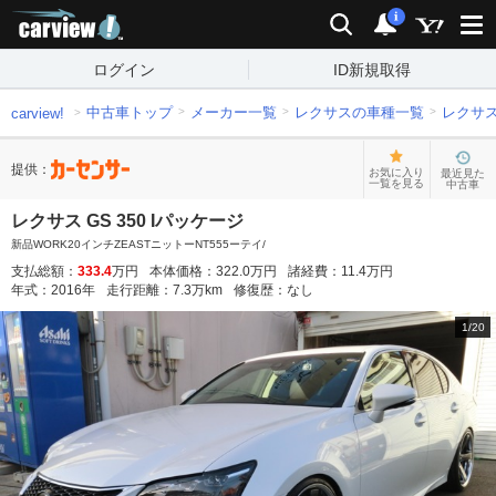
carview!
検索
通知
i
ログイン
ID新規取得
中古車トップ
メーカー一覧
レクサスの車種一覧
レクサ
carview!
提供：
お気に入り
最近見た
一覧を見る
中古車
レクサス GS 350 Iパッケージ
新品WORK20インチZEASTニットーNT555ーテイ/
支払総額：
333.4
万円
本体価格：
322.0
万円
諸経費：
11.4
万円
年式：
2016
年
走行距離：
7.3
万km
修復歴：
なし
1
/
20