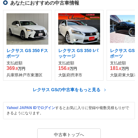
あなたにおすすめの中古車情報
レクサス GS 350 Fス
レクサス GS 350 Iパ
レクサス GS 3
ポーツ
ッケージ
ポーツ
支払総額
支払総額
支払総額
369
156
181
.9
万円
.9
万円
.6
万円
兵庫県神戸市東灘区
大阪府摂津市
大阪府東大阪市
レクサス GSの中古車をもっと見る
Yahoo! JAPAN IDでログイン
するとお気に入りに登録や複数見積もりがで
きるようになります。
中古車トップへ