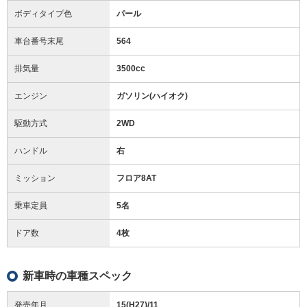
ボディタイプ色
パール
車台番号末尾
564
排気量
3500cc
エンジン
ガソリン(ハイオク)
駆動方式
2WD
ハンドル
右
ミッション
フロア8AT
乗車定員
5名
ドア数
4枚
新車時の車種スペック
発売年月
15(H27)/11