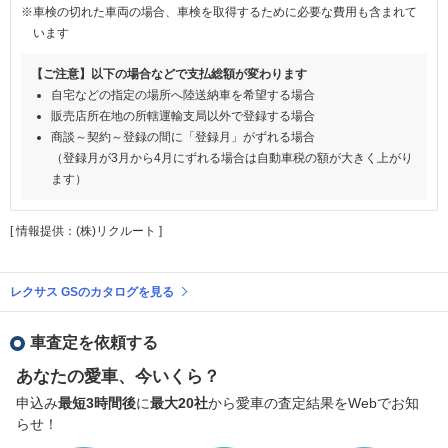
※車検の切れた車両の場合、車検を取得するために必要な費用も含まれて
います
【ご注意】以下の場合などで支払総額が変わります
自宅などの指定の場所へ陸送納車を希望する場合
販売店所在地の所轄運輸支局以外で登録する場合
商談～契約～登録の間に「登録月」がずれる場合
（登録月が3月から4月にずれる場合は自動車税の額が大きく上がり
ます）
[ 情報提供：(株)リクルート ]
レクサス GSのカタログを見る
車査定を依頼する
あなたの愛車、今いくら？
申込み
最短3時間後
に
最大20社
から愛車の査定結果をWebでお知
らせ！