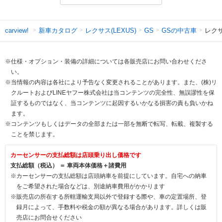
新車カタログ
レクサス(LEXUS)
GSの中古車
レクサ
carview!
GS
※仕様・オプション・装備の詳細については各販売店にお問い合わせくださ
い。
※当情報の内容は各社により予告なく変更されることがあります。また、(株)リ
クルートおよびLINEヤフー株式会社は当コンテンツの完全性、無誤謬性を保
証するものではなく、当コンテンツに起因するいかなる損害の責も負いかね
ます。
※コンテンツもしくはデータの全部または一部を無断で転写、転載、複製する
ことを禁じます。
カーセンサーの支払総額は店頭乗り出し価格です
支払総額（税込） ＝ 車両本体価格＋諸費用
※カーセンサーの支払総額は店頭納車を前提にしています。自宅への納車
をご希望された場合などは、別途納車費用がかかります
※販売店の所在する所轄運輸支局以外で登録する際や、車の定置場所、登
録月によって、手数料や税金の額が異なる場合があります。詳しくは販
売店にお問合せください