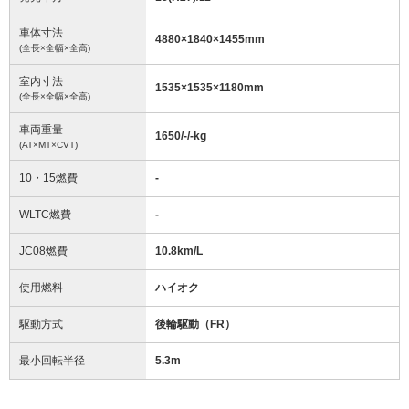
車体寸法
4880
×
1840
×
1455
mm
(全長×全幅×全高)
室内寸法
1535
×
1535
×
1180
mm
(全長×全幅×全高)
車両重量
1650/-/-
kg
(AT×MT×CVT)
10・15燃費
-
WLTC燃費
-
JC08燃費
10.8km/L
使用燃料
ハイオク
駆動方式
後輪駆動（FR）
最小回転半径
5.3
m