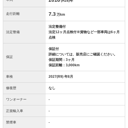
(H28)
年
7.3
走行距離
万km
法定整備付
法定整備
法定12ヶ月点検付※貨物など一部車両は6ヶ月
点検
保証付
詳細については、販売店にご確認ください。
保証
保証期間：3ヶ月
保証距離：3,000km
車検
2027(R9) 年8月
修復歴
なし
ワンオーナー
-
正規輸入車
-
禁煙車
-