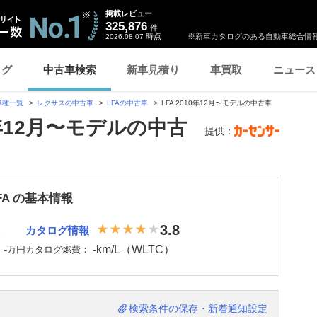
掲載レビュー
325,876
件
時点
※新車カタログのある自動車総合情報
2026.08.07
ログ
中古車検索
新車見積り
車買取
ニュース
車種一覧
レクサスの中古車
LFAの中古車
LFA 2010年12月〜モデルの中古車
0年12月〜モデルの中古
提供：
FA の基本情報
3.8
カタログ情報
-
-
km/L（WLTC）
：
万円
カタログ燃費：
検索条件の保存・新着通知設定