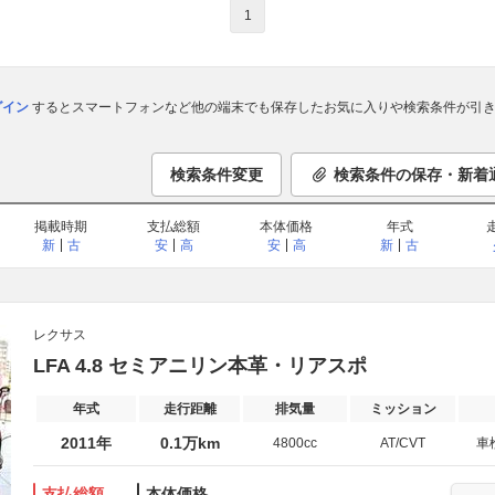
1
ログイン
するとスマートフォンなど他の端末でも保存したお気に入りや検索条件が引き
検索条件変更
検索条件の保存・新着
掲載時期
支払総額
本体価格
年式
新
古
安
高
安
高
新
古
レクサス
LFA 4.8 セミアニリン本革・リアスポ
年式
走行距離
排気量
ミッション
2011年
0.1万km
4800cc
AT/CVT
車
支払総額
本体価格