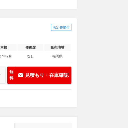
法定整備付
車検
修復歴
販売地域
27年2月
なし
福岡県
無
見積もり・在庫確認
料