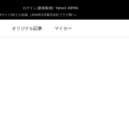
ログイン
[
新規取得
]
Yahoo! JAPAN
サイト5社との比較（2026年2月株式会社プラグ調べ）
オリジナル記事
マイカー