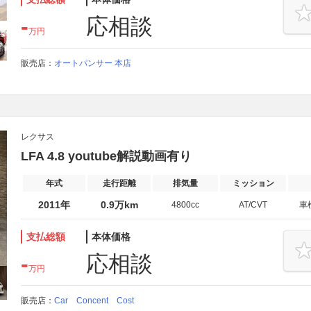
-
応相談
万円
販売店：
オートパンサー 本店
レクサス
LFA 4.8 youtube解説動画有り
年式
走行距離
排気量
ミッション
2011年
0.9万km
4800cc
AT/CVT
車
支払総額
本体価格
-
応相談
万円
販売店：
Car Concent Cost