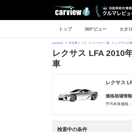
トップ
360°ビュー
カタ
carview!
中古車トップ
メーカー一覧
レクサスの
レクサス LFA 201
車
レクサス L
価格相場情報
平均本体価格
検索中の条件