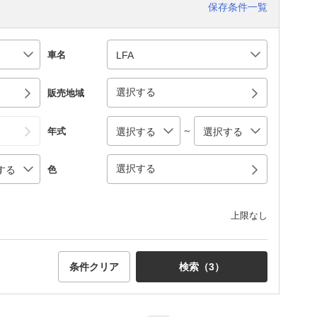
保存条件一覧
車名
選択する
販売地域
～
年式
選択する
色
上限なし
条件クリア
検索（
3
）