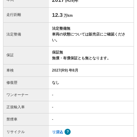
(H29)
年
12.3
走行距離
万km
法定整備無
法定整備
車両の状態については販売店にご確認くださ
い。
保証無
保証
無償・有償保証とも無となります。
車検
2027(R9) 年8月
修復歴
なし
ワンオーナー
-
正規輸入車
-
禁煙車
-
リサイクル
リ済込