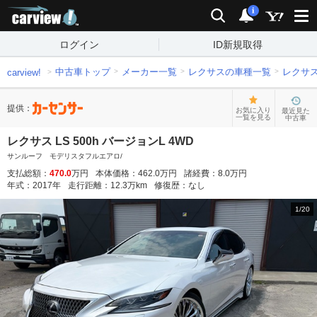
carview!
検索
通知
i
ログイン
ID新規取得
中古車トップ
メーカー一覧
レクサスの車種一覧
レクサ
carview!
提供：
お気に入り
最近見た
一覧を見る
中古車
レクサス LS 500h バージョンL 4WD
サンルーフ モデリスタフルエアロ/
支払総額：
470.0
万円
本体価格：
462.0
万円
諸経費：
8.0
万円
年式：
2017
年
走行距離：
12.3
万km
修復歴：
なし
1
/
20