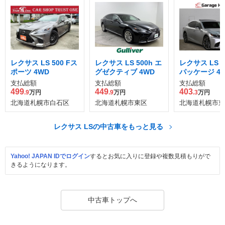
レクサス LS 500 Fス
レクサス LS 500h エ
レクサス LS 50
ポーツ 4WD
グゼクティブ 4WD
パッケージ 4
支払総額
支払総額
支払総額
499
449
403
.9
万円
.9
万円
.3
万円
北海道札幌市白石区
北海道札幌市東区
北海道札幌市東
レクサス LSの中古車をもっと見る
Yahoo! JAPAN IDでログイン
するとお気に入りに登録や複数見積もりがで
きるようになります。
中古車トップへ