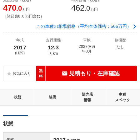
470
462
.0
.0
万円
万円
（諸経費8 .0 万円含む）
この車種の相場価格（平均本体価格：566万円）
年式
走行距離
車検
修復歴
2017
12.3
2027(R9)
なし
年8月
(H29)
万km
無
見積もり・在庫確認
料
販売店
車種
状態
装備
情報
スペック
状態
2017
年式