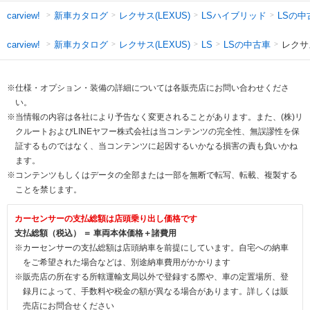
新車カタログ
レクサス(LEXUS)
LSハイブリッド
LSの中
carview!
新車カタログ
レクサス(LEXUS)
LSの中古車
レクサ
carview!
LS
※仕様・オプション・装備の詳細については各販売店にお問い合わせくださ
い。
※当情報の内容は各社により予告なく変更されることがあります。また、(株)リ
クルートおよびLINEヤフー株式会社は当コンテンツの完全性、無誤謬性を保
証するものではなく、当コンテンツに起因するいかなる損害の責も負いかね
ます。
※コンテンツもしくはデータの全部または一部を無断で転写、転載、複製する
ことを禁じます。
カーセンサーの支払総額は店頭乗り出し価格です
支払総額（税込） ＝ 車両本体価格＋諸費用
※カーセンサーの支払総額は店頭納車を前提にしています。自宅への納車
をご希望された場合などは、別途納車費用がかかります
※販売店の所在する所轄運輸支局以外で登録する際や、車の定置場所、登
録月によって、手数料や税金の額が異なる場合があります。詳しくは販
売店にお問合せください