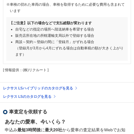
※車検の切れた車両の場合、車検を取得するために必要な費用も含まれて
います
【ご注意】以下の場合などで支払総額が変わります
自宅などの指定の場所へ陸送納車を希望する場合
販売店所在地の所轄運輸支局以外で登録する場合
商談～契約～登録の間に「登録月」がずれる場合
（登録月が3月から4月にずれる場合は自動車税の額が大きく上がり
ます）
[ 情報提供：(株)リクルート ]
レクサス LSハイブリッドのカタログを見る
レクサス LSのカタログを見る
車査定を依頼する
あなたの愛車、今いくら？
申込み
最短3時間後
に
最大20社
から愛車の査定結果をWebでお知