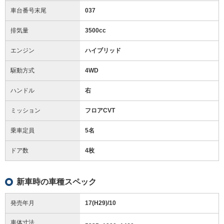
車台番号末尾
037
排気量
3500cc
エンジン
ハイブリッド
駆動方式
4WD
ハンドル
右
ミッション
フロアCVT
乗車定員
5名
ドア数
4枚
新車時の車種スペック
発売年月
17(H29)/10
車体寸法