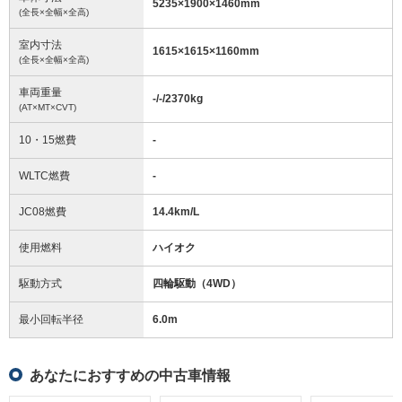
5235
×
1900
×
1460
mm
(全長×全幅×全高)
室内寸法
1615
×
1615
×
1160
mm
(全長×全幅×全高)
車両重量
-/-/2370
kg
(AT×MT×CVT)
10・15燃費
-
WLTC燃費
-
JC08燃費
14.4km/L
使用燃料
ハイオク
駆動方式
四輪駆動（4WD）
最小回転半径
6.0
m
あなたにおすすめの中古車情報