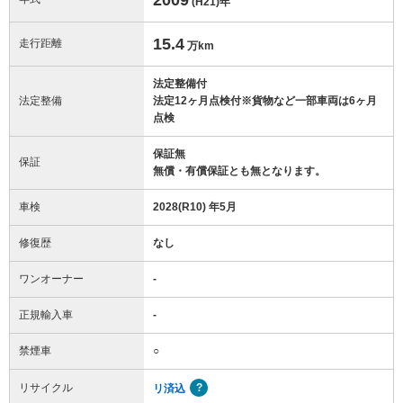
(H21)
年
15.4
走行距離
万km
法定整備付
法定整備
法定12ヶ月点検付※貨物など一部車両は6ヶ月
点検
保証無
保証
無償・有償保証とも無となります。
車検
2028(R10) 年5月
修復歴
なし
ワンオーナー
-
正規輸入車
-
禁煙車
○
リサイクル
リ済込