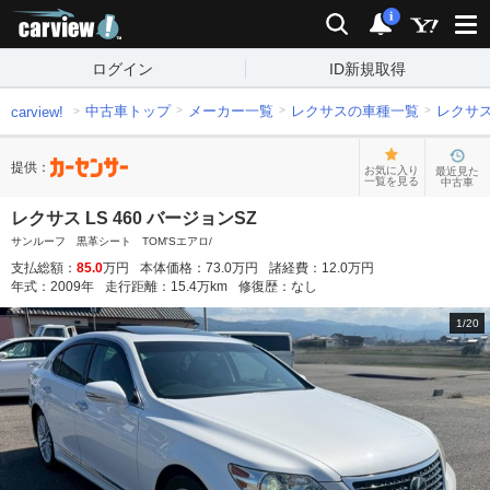
carview!
検索
通知
i
ログイン
ID新規取得
中古車トップ
メーカー一覧
レクサスの車種一覧
レクサ
carview!
提供：
お気に入り
最近見た
一覧を見る
中古車
レクサス LS 460 バージョンSZ
サンルーフ 黒革シート TOM'Sエアロ/
支払総額：
85.0
万円
本体価格：
73.0
万円
諸経費：
12.0
万円
年式：
2009
年
走行距離：
15.4
万km
修復歴：
なし
1
/
20