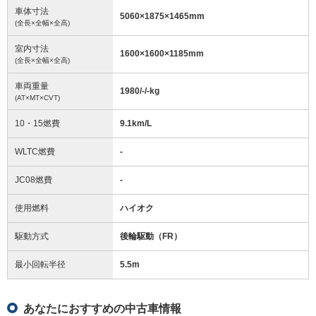
車体寸法
5060
×
1875
×
1465
mm
(全長×全幅×全高)
室内寸法
1600
×
1600
×
1185
mm
(全長×全幅×全高)
車両重量
1980/-/-
kg
(AT×MT×CVT)
10・15燃費
9.1km/L
WLTC燃費
-
JC08燃費
-
使用燃料
ハイオク
駆動方式
後輪駆動（FR）
最小回転半径
5.5
m
あなたにおすすめの中古車情報