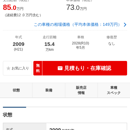
85
73
.0
.0
万円
万円
（諸経費12 .0 万円含む）
この車種の相場価格（平均本体価格：149万円）
年式
走行距離
車検
修復歴
2009
15.4
2028(R10)
なし
年5月
(H21)
万km
無
見積もり・在庫確認
料
販売店
車種
状態
装備
情報
スペック
状態
2009
年式