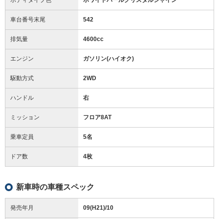
車台番号末尾
542
排気量
4600cc
エンジン
ガソリン(ハイオク)
駆動方式
2WD
ハンドル
右
ミッション
フロア8AT
乗車定員
5名
ドア数
4枚
新車時の車種スペック
発売年月
09(H21)/10