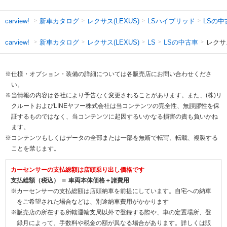
新車カタログ
レクサス(LEXUS)
LSハイブリッド
LSの中
carview!
新車カタログ
レクサス(LEXUS)
LSの中古車
レクサ
carview!
LS
※仕様・オプション・装備の詳細については各販売店にお問い合わせくださ
い。
※当情報の内容は各社により予告なく変更されることがあります。また、(株)リ
クルートおよびLINEヤフー株式会社は当コンテンツの完全性、無誤謬性を保
証するものではなく、当コンテンツに起因するいかなる損害の責も負いかね
ます。
※コンテンツもしくはデータの全部または一部を無断で転写、転載、複製する
ことを禁じます。
カーセンサーの支払総額は店頭乗り出し価格です
支払総額（税込） ＝ 車両本体価格＋諸費用
※カーセンサーの支払総額は店頭納車を前提にしています。自宅への納車
をご希望された場合などは、別途納車費用がかかります
※販売店の所在する所轄運輸支局以外で登録する際や、車の定置場所、登
録月によって、手数料や税金の額が異なる場合があります。詳しくは販