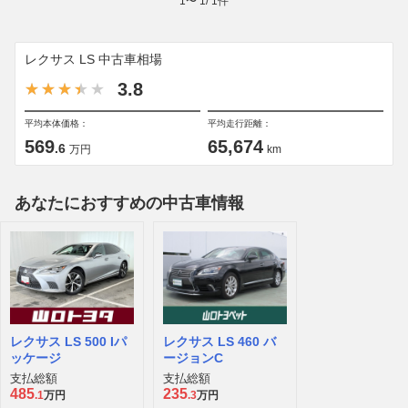
1
〜
1
/
1
件
レクサス LS 中古車相場
3.8
平均本体価格：
平均走行距離：
569
65,674
.6
万円
km
あなたにおすすめの中古車情報
レクサス LS 500 Iパ
レクサス LS 460 バ
ッケージ
ージョンC
支払総額
支払総額
485
235
.1
万円
.3
万円