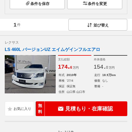
条件を保存
条件を変更
1
件
並び替え
レクサス
LS 460L バージョンUZ エイムゲインフルエアロ
支払総額
本体価格
.
.
174
154
6
0
万円
万円
年式
2010年
走行
18.9万km
車検
'27/4
修復
なし
保証
保証無
整備
-
住所
山口県 山口市
無
見積もり・在庫確認
料