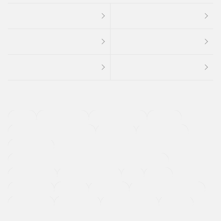
４ＷＤ
定期点検記録簿
ワンオーナーカー
福祉車両
メーカー系販売店取り扱い車
修復歴無し
アルミホイール
寒冷地仕様車
過給機設定モデル（ターボ・スーパーチャージャーなど)
ETC
CDプレーヤー
カーナビゲーション
禁煙車
法定整備付き
保証付き
エアバッグ
ディスチャージドランプ
支払総顔あり
クーポンあり
車両品質評価書付
新着車両