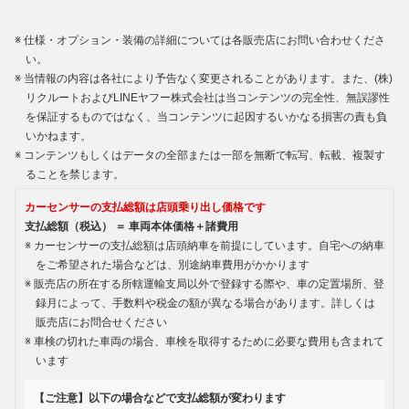
仕様・オプション・装備の詳細については各販売店にお問い合わせくださ
い。
当情報の内容は各社により予告なく変更されることがあります。また、(株)
リクルートおよびLINEヤフー株式会社は当コンテンツの完全性、無誤謬性
を保証するものではなく、当コンテンツに起因するいかなる損害の責も負
いかねます。
コンテンツもしくはデータの全部または一部を無断で転写、転載、複製す
ることを禁じます。
カーセンサーの支払総額は店頭乗り出し価格です
支払総額（税込） ＝ 車両本体価格＋諸費用
カーセンサーの支払総額は店頭納車を前提にしています。自宅への納車
をご希望された場合などは、別途納車費用がかかります
販売店の所在する所轄運輸支局以外で登録する際や、車の定置場所、登
録月によって、手数料や税金の額が異なる場合があります。詳しくは
販売店にお問合せください
車検の切れた車両の場合、車検を取得するために必要な費用も含まれて
います
【ご注意】以下の場合などで支払総額が変わります