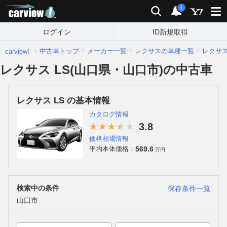
carview!
検索
通知
i
ログイン
ID新規取得
中古車トップ
メーカー一覧
レクサスの車種一覧
レクサ
carview!
レクサス LS(山口県・山口市)の中古車
レクサス LS の基本情報
カタログ情報
3.8
価格相場情報
569.6
平均本体価格：
万円
検索中の条件
保存条件一覧
山口市