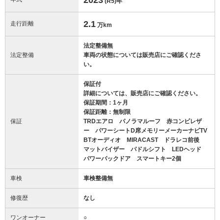
(R5)
年
2.1
走行距離
万km
法定整備無
法定整備
車両の状態については販売店にご確認くださ
い。
保証付
詳細については、販売店にご確認ください。
保証期間：1ヶ月
保証距離：無制限
保証
TRDエアロ パノラマルーフ 赤コンビレザ
ー パワーシートD席メモリーメーカーナビTV
BTオーディオ MIRACAST ドラレコ前後
マットバイザー パドルシフト LEDヘッド
パワーバックドア スマートキー2個
車検
車検整備無
修復歴
なし
ワンオーナー
○