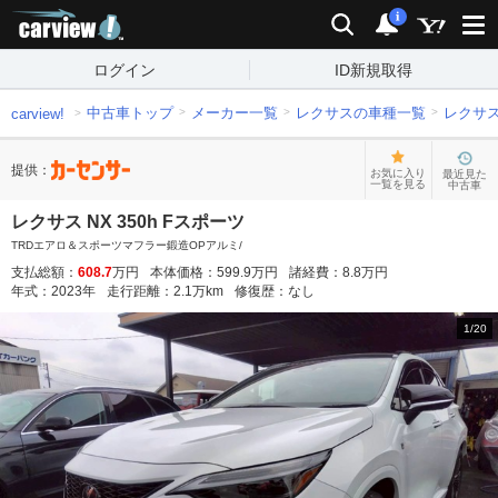
carview!
検索
通知
i
ログイン
ID新規取得
中古車トップ
メーカー一覧
レクサスの車種一覧
レクサ
carview!
提供：
お気に入り
最近見た
一覧を見る
中古車
レクサス NX 350h Fスポーツ
TRDエアロ＆スポーツマフラー鍛造OPアルミ/
支払総額：
608.7
万円
本体価格：
599.9
万円
諸経費：
8.8
万円
年式：
2023
年
走行距離：
2.1
万km
修復歴：
なし
1
/
20