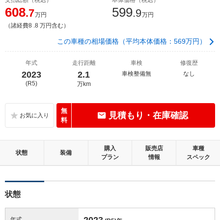
608
599
.7
.9
万円
万円
（諸経費8 .8 万円含む）
この車種の相場価格（平均本体価格：569万円）
年式
走行距離
車検
修復歴
2023
2.1
車検整備無
なし
(R5)
万km
無
見積もり・在庫確認
料
購入
販売店
車種
状態
装備
プラン
情報
スペック
状態
2023
年式