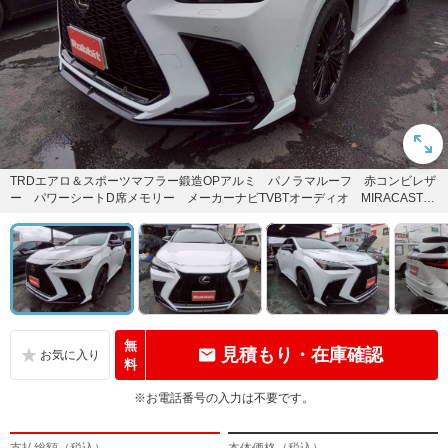
TRDエアロ＆スポーツマフラー鍛造OPアルミ パノラマルーフ 赤コンビレザ
ー パワーシートD席メモリー メーカーナビTVBTオーディオ MIRACAST
ドラレコ前後 デ...
無
見積もり・在庫確認
料
※お電話番号の入力は不要です。
支払総額（税込）
本体価格（税込）