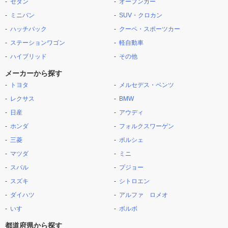
セダン
オープンカー
ミニバン
SUV・クロカン
ハッチバック
クーペ・スポーツカー
ステーションワゴン
軽自動車
ハイブリッド
その他
メーカーから探す
トヨタ
メルセデス・ベンツ
レクサス
BMW
日産
アウディ
ホンダ
フォルクスワーゲン
三菱
ポルシェ
マツダ
ミニ
スバル
プジョー
スズキ
シトロエン
ダイハツ
アルファ ロメオ
いすゞ
ボルボ
都道府県から探す