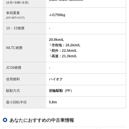
(全長×全幅×全高)
車両重量
-/-/1750
kg
(AT×MT×CVT)
10・15燃費
-
20.9km/L
└市街地：18.2km/L
WLTC燃費
└郊外：22.5km/L
└高速：21.3km/L
JC08燃費
-
使用燃料
ハイオク
駆動方式
前輪駆動（FF）
最小回転半径
5.8
m
あなたにおすすめの中古車情報