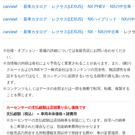
新車カタログ
レクサス(LEXUS)
NXの中古車
carview!
NX PHEV
新車カタログ
レクサス(LEXUS)
NXハイブリッド
NXの
carview!
新車カタログ
レクサス(LEXUS)
NXの中古車
レクサ
carview!
NX
※仕様・オプション・装備の詳細については各販売店にお問い合わせくださ
い。
※当情報の内容は各社により予告なく変更されることがあります。また、(株)リ
クルートおよびLINEヤフー株式会社は当コンテンツの完全性、無誤謬性を保
証するものではなく、当コンテンツに起因するいかなる損害の責も負いかね
ます。
※コンテンツもしくはデータの全部または一部を無断で転写、転載、複製する
ことを禁じます。
カーセンサーの支払総額は店頭乗り出し価格です
支払総額（税込） ＝ 車両本体価格＋諸費用
※カーセンサーの支払総額は店頭納車を前提にしています。自宅への納車
をご希望された場合などは、別途納車費用がかかります
※販売店の所在する所轄運輸支局以外で登録する際や、車の定置場所、登