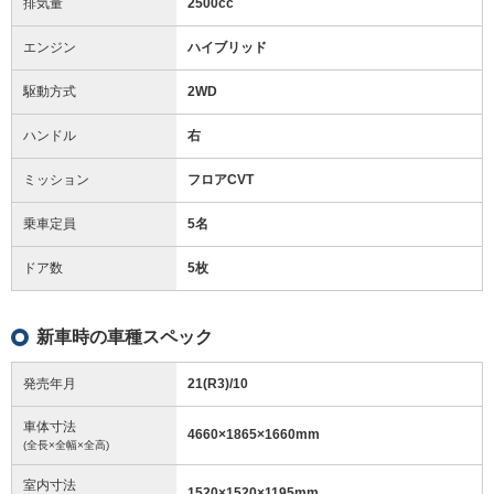
排気量
2500cc
エンジン
ハイブリッド
駆動方式
2WD
ハンドル
右
ミッション
フロアCVT
乗車定員
5名
ドア数
5枚
新車時の車種スペック
発売年月
21(R3)/10
車体寸法
4660
×
1865
×
1660
mm
(全長×全幅×全高)
室内寸法
1520
×
1520
×
1195
mm