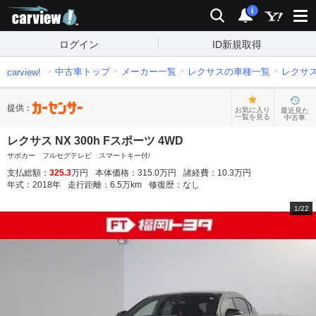
carview!
検索
通知
i
ログイン
ID新規取得
中古車トップ
メーカー一覧
レクサスの車種一覧
レクサ
carview!
提供：
お気に入り
最近見た
一覧を見る
中古車
レクサス NX 300h Fスポーツ 4WD
サポカー フルセグテレビ スマートキー付/
支払総額：
325.3
万円
本体価格：
315.0
万円
諸経費：
10.3
万円
年式：
2018
年
走行距離：
6.5
万km
修復歴：
なし
1
/
22