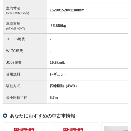
室内寸法
1520
×
1520
×
1180
mm
(全長×全幅×全高)
車両重量
-/-/1850
kg
(AT×MT×CVT)
10・15燃費
-
WLTC燃費
-
JC08燃費
19.8km/L
使用燃料
レギュラー
駆動方式
四輪駆動（4WD）
最小回転半径
5.7
m
あなたにおすすめの中古車情報