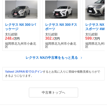
レクサス NX 300 Iパ
レクサス NX 300 Fス
レクサス NX 3
ッケージ
ポーツ
スポーツ 4WD
支払総額
支払総額
支払総額
248
302
599
.4
万円
.3
万円
.7
万円
福岡県北九州市小倉北
福岡県北九州市小倉北
福岡県北九州市
区
区
区
レクサス NXの中古車をもっと見る
Yahoo! JAPAN IDでログイン
するとお気に入りに登録や複数見積もりがで
きるようになります。
中古車トップへ