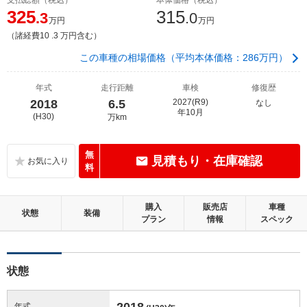
325
315
.3
.0
万円
万円
（諸経費10 .3 万円含む）
この車種の相場価格（平均本体価格：286万円）
年式
走行距離
車検
修復歴
2018
6.5
2027(R9)
なし
年10月
(H30)
万km
無
見積もり・在庫確認
料
購入
販売店
車種
状態
装備
プラン
情報
スペック
状態
2018
年式