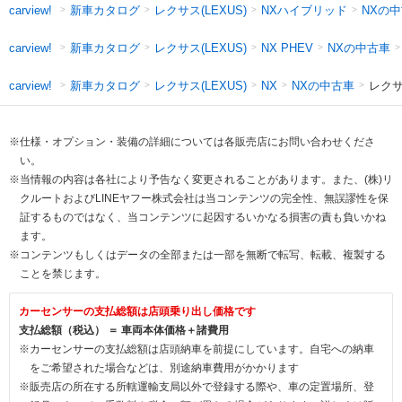
新車カタログ
レクサス(LEXUS)
NXハイブリッド
NXの
carview!
新車カタログ
レクサス(LEXUS)
NXの中古車
carview!
NX PHEV
新車カタログ
レクサス(LEXUS)
NXの中古車
レクサ
carview!
NX
※仕様・オプション・装備の詳細については各販売店にお問い合わせくださ
い。
※当情報の内容は各社により予告なく変更されることがあります。また、(株)リ
クルートおよびLINEヤフー株式会社は当コンテンツの完全性、無誤謬性を保
証するものではなく、当コンテンツに起因するいかなる損害の責も負いかね
ます。
※コンテンツもしくはデータの全部または一部を無断で転写、転載、複製する
ことを禁じます。
カーセンサーの支払総額は店頭乗り出し価格です
支払総額（税込） ＝ 車両本体価格＋諸費用
※カーセンサーの支払総額は店頭納車を前提にしています。自宅への納車
をご希望された場合などは、別途納車費用がかかります
※販売店の所在する所轄運輸支局以外で登録する際や、車の定置場所、登