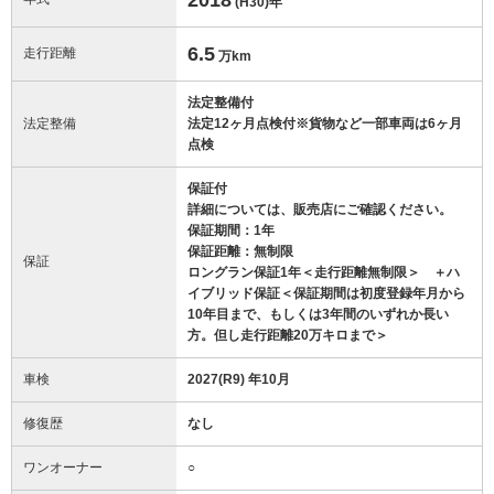
(H30)
年
6.5
走行距離
万km
法定整備付
法定整備
法定12ヶ月点検付※貨物など一部車両は6ヶ月
点検
保証付
詳細については、販売店にご確認ください。
保証期間：1年
保証距離：無制限
保証
ロングラン保証1年＜走行距離無制限＞ ＋ハ
イブリッド保証＜保証期間は初度登録年月から
10年目まで、もしくは3年間のいずれか長い
方。但し走行距離20万キロまで＞
車検
2027(R9) 年10月
修復歴
なし
ワンオーナー
○