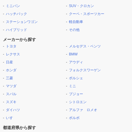
ミニバン
SUV・クロカン
ハッチバック
クーペ・スポーツカー
ステーションワゴン
軽自動車
ハイブリッド
その他
メーカーから探す
トヨタ
メルセデス・ベンツ
レクサス
BMW
日産
アウディ
ホンダ
フォルクスワーゲン
三菱
ポルシェ
マツダ
ミニ
スバル
プジョー
スズキ
シトロエン
ダイハツ
アルファ ロメオ
いすゞ
ボルボ
都道府県から探す