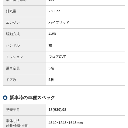
排気量
2500cc
エンジン
ハイブリッド
駆動方式
4WD
ハンドル
右
ミッション
フロアCVT
乗車定員
5名
ドア数
5枚
新車時の車種スペック
発売年月
18(H30)/08
車体寸法
4640
×
1845
×
1645
mm
(全長×全幅×全高)