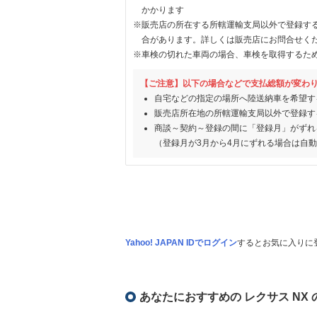
かかります
※販売店の所在する所轄運輸支局以外で登録す
合があります。詳しくは販売店にお問合せく
※車検の切れた車両の場合、車検を取得するた
【ご注意】以下の場合などで支払総額が変わ
自宅などの指定の場所へ陸送納車を希望す
販売店所在地の所轄運輸支局以外で登録す
商談～契約～登録の間に「登録月」がずれ
（登録月が3月から4月にずれる場合は自
Yahoo! JAPAN IDでログイン
するとお気に入りに
あなたにおすすめの レクサス NX