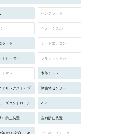
C
ベンチシート
列シート
ウォークスルー
動シート
シートエアコン
ートヒーター
フルフラットシート
ットマン
本革シート
イドリングストップ
障害物センサー
ルーズコントロール
ABS
滑り防止装置
盗難防止装置
突被害軽減ブレーキ
パーキングアシスト