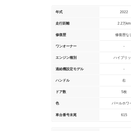
年式
2022
走行距離
2.2万km
修復歴
修復歴な
ワンオーナー
-
エンジン種別
ハイブリッ
過給機設定モデル
-
ハンドル
右
ドア数
5枚
色
パールホワ
車台番号末尾
615