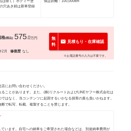
耗品は除く）ボディー塗
保証距離：100,000km
の穴あき錆は新車登録
575
価格
.0
万円
無
(税込)
見積もり・在庫確認
料
年2月
修復歴
なし
※お電話番号の入力は不要です。
売店にお問い合わせください。
ることがあります。また、(株)リクルートおよびLINEヤフー株式会社は
のではなく、当コンテンツに起因するいかなる損害の責も負いかねます。
無断で転写、転載、複製することを禁じます。
す
しています。自宅への納車をご希望された場合などは、別途納車費用が