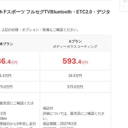
ス
-
 Fスポーツ フルセグTVBluetooth・ETC2.0・デジタ
。上記の仕様・オプション・装備もご確認ください。
Aプラン
本プラン
ボディーガラスコーティング
86
593
.4
.4
万円
万円
1
.4
万円
18
.4
万円
75
.0
万円
575
.0
万円
販売店にご確認くださ
保証付
年2月
詳細については、販売店にご確認くださ
0km
い。
登録日から5年但し走行
保証期限：2027年2月