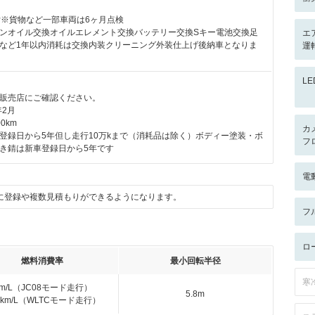
付※貨物など一部車両は6ヶ月点検
ンオイル交換オイルエレメント交換バッテリー交換Sキー電池交換足
エ
など1年以内消耗は交換内装クリーニング外装仕上げ後納車となりま
運
L
販売店にご確認ください。
年2月
0km
カ
登録日から5年但し走行10万kまで（消耗品は除く）ボディー塗装・ボ
フ
き錆は新車登録日から5年です
電
に登録や複数見積もりができるようになります。
フ
ロ
燃料消費率
最小回転半径
寒
km/L（JC08モード走行）
5.8m
.9km/L（WLTCモード走行）