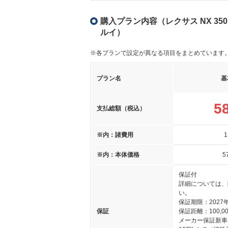
購入プラン内容（レクサス NX 350h
ルイ）
※各プランで設定が異なる項目をまとめています
プラン名
基
5
支払総額（税込）
※内：諸費用
1
※内：本体価格
5
保証付
詳細については、
い。
保証期限：2027
保証
保証距離：100,00
メーカー保証新車