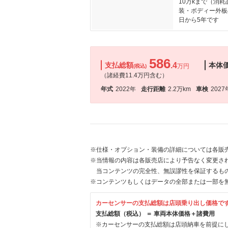
10万kまで（消
装・ボディー外板
日から5年です
586
支払総額
.4
本体
万円
(税込)
（諸経費11.4万円含む）
年式
2022年
走行距離
2.2万km
車検
2027
※仕様・オプション・装備の詳細については各販
※当情報の内容は各販売店により予告なく変更され
当コンテンツの完全性、無誤謬性を保証するも
※コンテンツもしくはデータの全部または一部を
カーセンサーの支払総額は店頭乗り出し価格で
支払総額（税込） ＝ 車両本体価格＋諸費用
※カーセンサーの支払総額は店頭納車を前提に