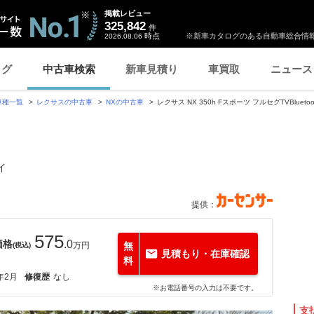
掲載レビュー
325,842
件
時点
※新車カタログのある自動車総合情報
2026.08.06
ログ
中古車検索
新車見積り
車買取
ニュース
車種一覧
レクサスの中古車
NXの中古車
レクサス NX 350h Fスポーツ フルセグTVBlueto
イ
提供：
575
価格
.0
万円
無
(税込)
見積もり・在庫確認
料
年2月
修復歴
なし
※お電話番号の入力は不要です。
支