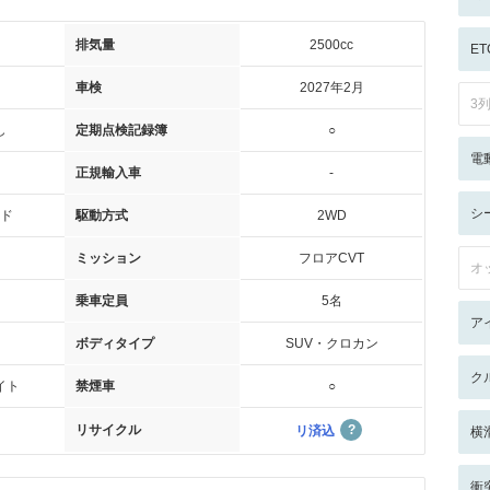
排気量
2500cc
ET
車検
2027年2月
3
し
定期点検記録簿
○
電
正規輸入車
-
シ
ド
駆動方式
2WD
ミッション
フロアCVT
オ
乗車定員
5名
ア
ボディタイプ
SUV・クロカン
ク
イト
禁煙車
○
リサイクル
リ済込
横
衝