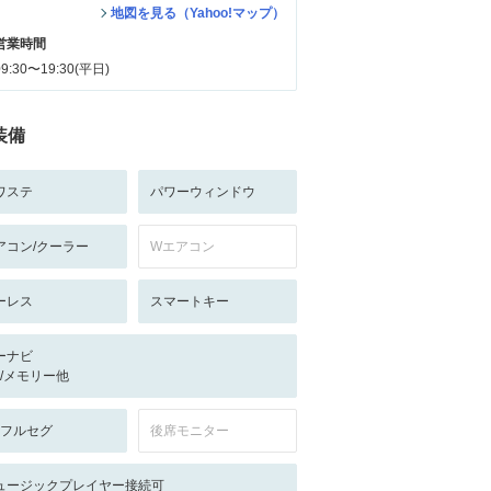
地図を見る（Yahoo!マップ）
営業時間
09:30〜19:30(平日)
装備
ワステ
パワーウィンドウ
アコン/クーラー
Wエアコン
ーレス
スマートキー
ーナビ
-/-/メモリー他
V:フルセグ
後席モニター
ュージックプレイヤー接続可