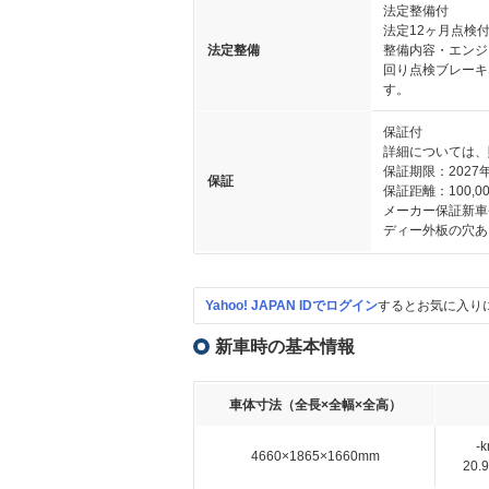
法定整備付
法定12ヶ月点検
法定整備
整備内容・エンジ
回り点検ブレーキ
す。
保証付
詳細については、
保証期限：2027
保証
保証距離：100,00
メーカー保証新車
ディー外板の穴あ
Yahoo! JAPAN IDでログイン
するとお気に入り
新車時の基本情報
車体寸法（全長×全幅×全高）
-
4660×1865×1660mm
20