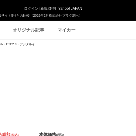
ログイン
[
新規取得
]
Yahoo! JAPAN
サイト5社との比較（2026年2月株式会社プラグ調べ）
オリジナル記事
マイカー
oth・ETC2.0・デジタルイ
払総額
本体価格
(税込)
(税込)