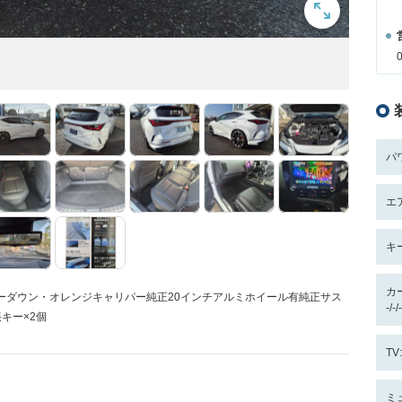
パ
エ
キ
カ
ヤ・ローダウン・オレンジキャリパー純正20インチアルミホイール有純正サス
-/
キー×2個
T
ミ