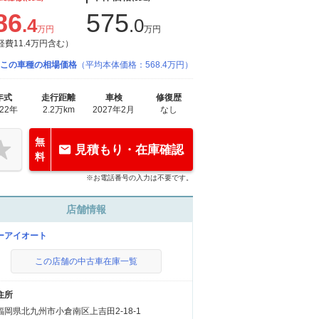
86
575
.4
.0
万円
万円
経費11.4万円含む）
この車種の相場価格
（平均本体価格：568.4万円）
年式
走行距離
車検
修復歴
022年
2.2万km
2027年2月
なし
無
見積もり・在庫確認
料
※お電話番号の入力は不要です。
店舗情報
ーアイオート
この店舗の中古車在庫一覧
住所
福岡県北九州市小倉南区上吉田2-18-1