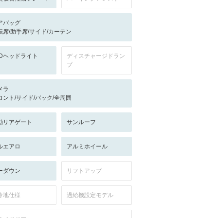
アバッグ
転席/助手席/サイド/カーテン
EDヘッドライト
ディスチャージドラン
プ
メラ
ロント/サイド/バック/全周囲
動リアゲート
サンルーフ
ルエアロ
アルミホイール
ーダウン
リフトアップ
冷地仕様
過給機設定モデル