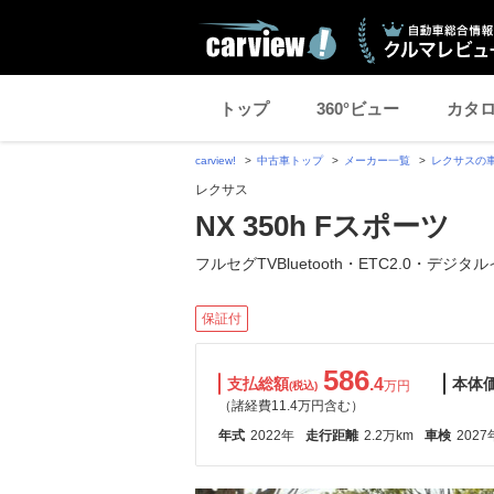
トップ
360°ビュー
カタ
carview!
中古車トップ
メーカー一覧
レクサスの
レクサス
NX 350h Fスポーツ
フルセグTVBluetooth・ETC2.0・デジタル
保証付
586
支払総額
.4
本体
万円
(税込)
（諸経費11.4万円含む）
年式
2022年
走行距離
2.2万km
車検
2027