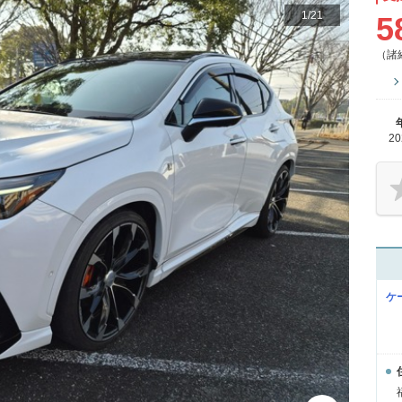
1
/
21
5
（諸
2
ケ