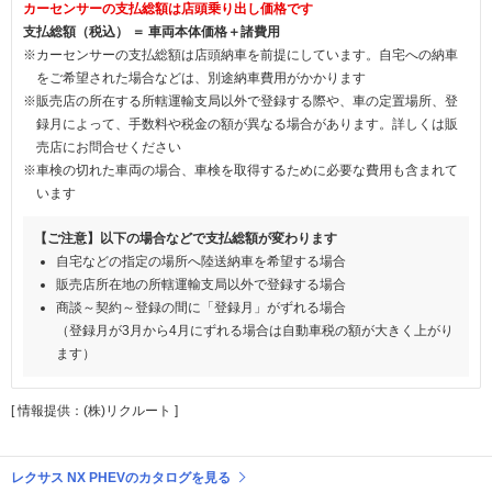
カーセンサーの支払総額は店頭乗り出し価格です
支払総額（税込） ＝ 車両本体価格＋諸費用
※カーセンサーの支払総額は店頭納車を前提にしています。自宅への納車
をご希望された場合などは、別途納車費用がかかります
※販売店の所在する所轄運輸支局以外で登録する際や、車の定置場所、登
録月によって、手数料や税金の額が異なる場合があります。詳しくは販
売店にお問合せください
※車検の切れた車両の場合、車検を取得するために必要な費用も含まれて
います
【ご注意】以下の場合などで支払総額が変わります
自宅などの指定の場所へ陸送納車を希望する場合
販売店所在地の所轄運輸支局以外で登録する場合
商談～契約～登録の間に「登録月」がずれる場合
（登録月が3月から4月にずれる場合は自動車税の額が大きく上がり
ます）
[ 情報提供：(株)リクルート ]
レクサス NX PHEVのカタログを見る