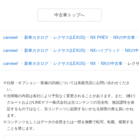
中古車トップへ
新車カタログ
レクサス(LEXUS)
NXの中古車
carview!
NX PHEV
新車カタログ
レクサス(LEXUS)
NXハイブリッド
NXの
carview!
新車カタログ
レクサス(LEXUS)
NXの中古車
レクサ
carview!
NX
※仕様・オプション・装備の詳細については各販売店にお問い合わせくださ
い。
※当情報の内容は各社により予告なく変更されることがあります。また、(株)リ
クルートおよびLINEヤフー株式会社は当コンテンツの完全性、無誤謬性を保
証するものではなく、当コンテンツに起因するいかなる損害の責も負いかね
ます。
※コンテンツもしくはデータの全部または一部を無断で転写、転載、複製する
ことを禁じます。