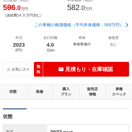
596
582
.0
.0
万円
万円
（諸経費14 .0 万円含む）
この車種の相場価格（平均本体価格：569万円）
年式
走行距離
車検
修復歴
2023
4.0
車検整備付
なし
(R5)
万km
無
見積もり・在庫確認
料
購入
販売店
車種
状態
装備
プラン
情報
スペック
状態
2023
年式