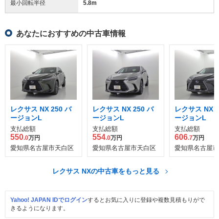
最小回転半径
5.8
m
あなたにおすすめの中古車情報
レクサス NX 250 バ
レクサス NX 250 バ
レクサス NX 3
ージョンL
ージョンL
ージョンL
支払総額
支払総額
支払総額
550
554
606
.0
万円
.0
万円
.7
万円
愛知県名古屋市天白区
愛知県名古屋市天白区
愛知県名古屋市
レクサス NXの中古車をもっと見る
Yahoo! JAPAN IDでログイン
するとお気に入りに登録や複数見積もりがで
きるようになります。