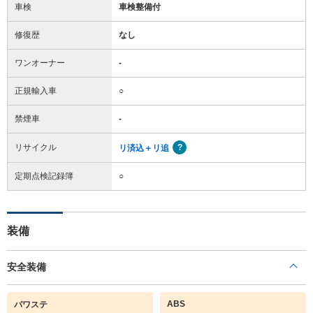
車検
車検整備付
修復歴
なし
ワンオーナー
-
正規輸入車
○
禁煙車
-
リサイクル
リ済込＋リ追
定期点検記録簿
○
装備
安全装備
ABS
パワステ