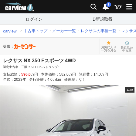
carview!
検索
通知
i
ログイン
ID新規取得
中古車トップ
メーカー一覧
レクサスの車種一覧
レクサ
carview!
提供：
お気に入り
最近見た
一覧を見る
中古車
レクサス NX 350 Fスポーツ 4WD
認定中古車 三眼フルLEDヘッドランプ/
支払総額：
596.0
万円
本体価格：
582.0
万円
諸経費：
14.0
万円
年式：
2023
年
走行距離：
4.0
万km
修復歴：
なし
1
/
20