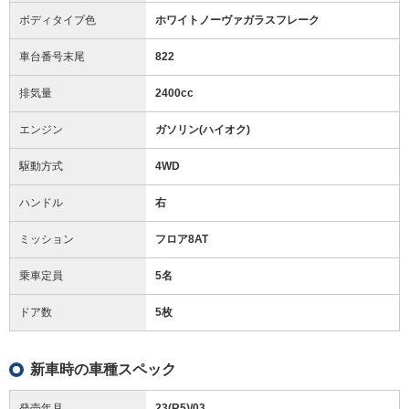
ボディタイプ色
ホワイトノーヴァガラスフレーク
車台番号末尾
822
排気量
2400cc
エンジン
ガソリン(ハイオク)
駆動方式
4WD
ハンドル
右
ミッション
フロア8AT
乗車定員
5名
ドア数
5枚
新車時の車種スペック
発売年月
23(R5)/03