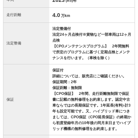
(R5)
年
4.0
走行距離
万km
法定整備付
法定24ヶ月点検付※貨物など一部車両は12ヶ月
点検
法定整備
【CPOメンテナンスプログラム】 2年間無料
で所定のプログラムに基づく定期点検とメンテ
ナンスを行います。（車検を除く）
保証付
詳細については、販売店にご確認ください。
保証期間：2年
保証距離：無制限
【CPO保証】 2年間、走行距離無制限で保証
保証
書に記載の無料修理をお約束します。認定中古
車ならではの長期保証です。1年延長(有料)-計3
年も設定可能です。又、ハイブリッド車につき
ましては、CPO保証（CPO延長保証）の終期か
ら初度登録年月の10年後の同月末日までハイブ
リッド機構の無料修理をお約束します。