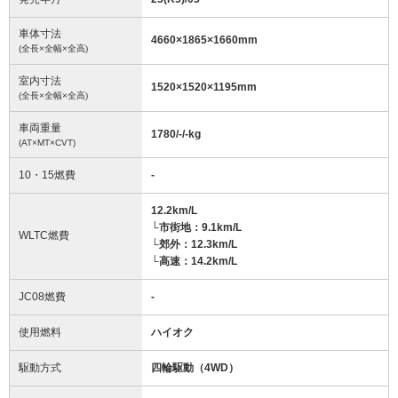
車体寸法
4660
×
1865
×
1660
mm
(全長×全幅×全高)
室内寸法
1520
×
1520
×
1195
mm
(全長×全幅×全高)
車両重量
1780/-/-
kg
(AT×MT×CVT)
10・15燃費
-
12.2km/L
└市街地：9.1km/L
WLTC燃費
└郊外：12.3km/L
└高速：14.2km/L
JC08燃費
-
使用燃料
ハイオク
駆動方式
四輪駆動（4WD）