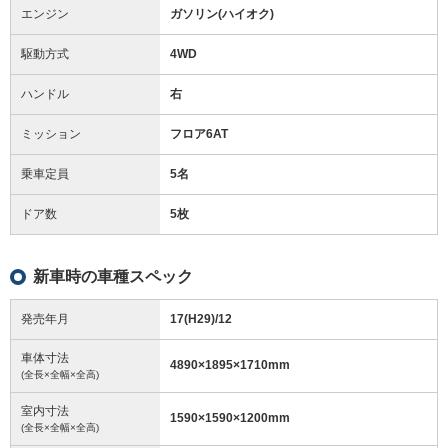
エンジン
ガソリン(ハイオク)
駆動方式
4WD
ハンドル
右
ミッション
フロア6AT
乗車定員
5名
ドア数
5枚
新車時の車種スペック
発売年月
17(H29)/12
車体寸法
4890
×
1895
×
1710
mm
(全長×全幅×全高)
室内寸法
1590
×
1590
×
1200
mm
(全長×全幅×全高)