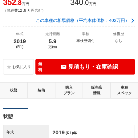
352
340
.8
.0
万円
万円
（諸経費12 .8 万円含む）
この車種の相場価格（平均本体価格：402万円）
年式
走行距離
車検
修復歴
2019
5.9
車検整備付
なし
(R1)
万km
無
見積もり・在庫確認
料
購入
販売店
車種
状態
装備
プラン
情報
スペック
状態
2019
年式
(R1)
年