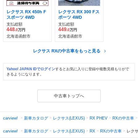
レクサス RX 450h F
レクサス RX 300 Fス
スポーツ 4WD
ポーツ 4WD
支払総額
支払総額
448
449
.0
万円
.0
万円
北海道函館市
北海道函館市
レクサス RXの中古車をもっと見る
Yahoo! JAPAN IDでログイン
するとお気に入りに登録や複数見積もりがで
きるようになります。
中古車トップへ
新車カタログ
レクサス(LEXUS)
RXの中古車
carview!
RX PHEV
新車カタログ
レクサス(LEXUS)
RXの中古車
レクサ
carview!
RX