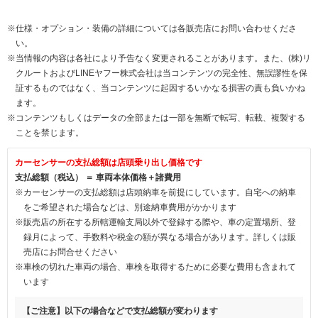
※仕様・オプション・装備の詳細については各販売店にお問い合わせくださ
い。
※当情報の内容は各社により予告なく変更されることがあります。また、(株)リ
クルートおよびLINEヤフー株式会社は当コンテンツの完全性、無誤謬性を保
証するものではなく、当コンテンツに起因するいかなる損害の責も負いかね
ます。
※コンテンツもしくはデータの全部または一部を無断で転写、転載、複製する
ことを禁じます。
カーセンサーの支払総額は店頭乗り出し価格です
支払総額（税込） ＝ 車両本体価格＋諸費用
※カーセンサーの支払総額は店頭納車を前提にしています。自宅への納車
をご希望された場合などは、別途納車費用がかかります
※販売店の所在する所轄運輸支局以外で登録する際や、車の定置場所、登
録月によって、手数料や税金の額が異なる場合があります。詳しくは販
売店にお問合せください
※車検の切れた車両の場合、車検を取得するために必要な費用も含まれて
います
【ご注意】以下の場合などで支払総額が変わります