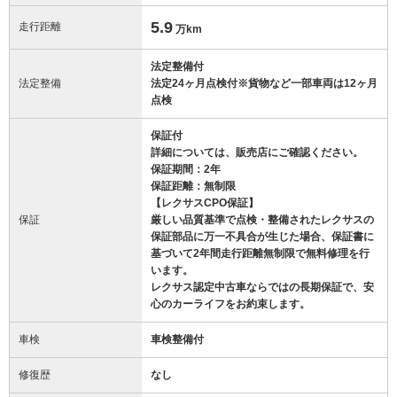
5.9
走行距離
万km
法定整備付
法定整備
法定24ヶ月点検付※貨物など一部車両は12ヶ月
点検
保証付
詳細については、販売店にご確認ください。
保証期間：2年
保証距離：無制限
【レクサスCPO保証】
保証
厳しい品質基準で点検・整備されたレクサスの
保証部品に万一不具合が生じた場合、保証書に
基づいて2年間走行距離無制限で無料修理を行
います。
レクサス認定中古車ならではの長期保証で、安
心のカーライフをお約束します。
車検
車検整備付
修復歴
なし