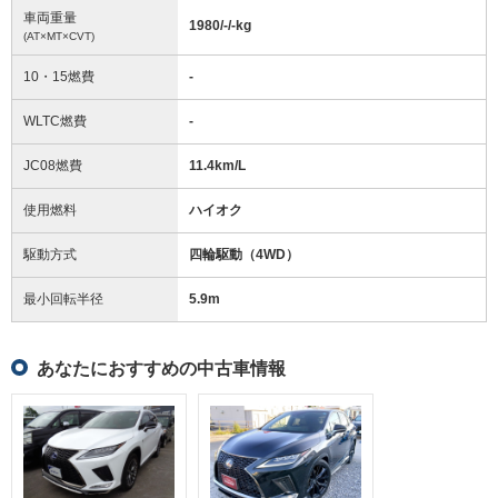
車両重量
1980/-/-
kg
(AT×MT×CVT)
10・15燃費
-
WLTC燃費
-
JC08燃費
11.4km/L
使用燃料
ハイオク
駆動方式
四輪駆動（4WD）
最小回転半径
5.9
m
あなたにおすすめの中古車情報