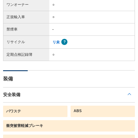
ワンオーナー
○
正規輸入車
○
禁煙車
-
リサイクル
リ未
定期点検記録簿
○
装備
安全装備
ABS
パワステ
衝突被害軽減ブレーキ