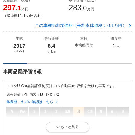
297
283
.1
.0
万円
万円
（諸経費14 .1 万円含む）
この車種の相場価格（平均本体価格：401万円）
年式
走行距離
車検
修復歴
2017
8.4
車検整備付
なし
(H29)
万km
車両品質評価情報
トヨタU-Car品質評価制度(トヨタ自動車)の評価を受けた車両です。
4
D
C
総合評価：
内装：
外装：
修復歴・キズの確認はこちら
R
RA
1
2
3
3.5
4
4.5
5
6
S
4
総合評価：
もっと見る
キズ、へこみが少なく、全体的に良好な状態です。