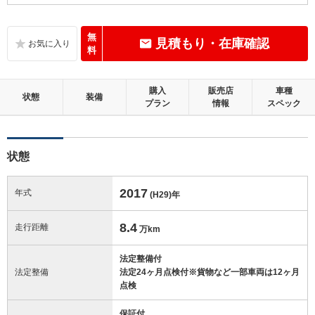
D
内装：
気になる使用感やいたみが複数あります。
無
見積もり・在庫確認
料
C
外装：
標準的に使用されていて、キズやへこみ等が若干あります。
購入
販売店
車種
状態
装備
プラン
情報
スペック
この中古車の「車両品質評価書」を見る
状態
2017
年式
(H29)
年
8.4
走行距離
万km
法定整備付
法定整備
法定24ヶ月点検付※貨物など一部車両は12ヶ月
点検
保証付