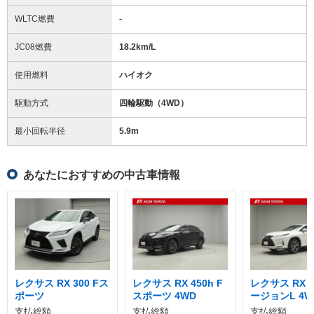
WLTC燃費
-
JC08燃費
18.2km/L
使用燃料
ハイオク
駆動方式
四輪駆動（4WD）
最小回転半径
5.9
m
あなたにおすすめの中古車情報
レクサス RX 300 Fス
レクサス RX 450h F
レクサス RX 4
ポーツ
スポーツ 4WD
ージョンL 4W
支払総額
支払総額
支払総額