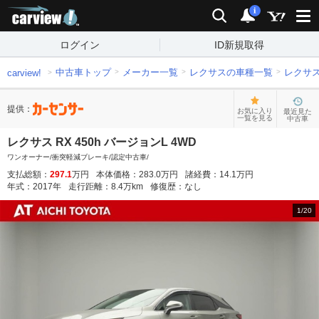
carview!
検索
通知
i
ログイン
ID新規取得
中古車トップ
メーカー一覧
レクサスの車種一覧
レクサ
carview!
提供：
お気に入り
最近見た
一覧を見る
中古車
レクサス RX 450h バージョンL 4WD
ワンオーナー/衝突軽減ブレーキ/認定中古車/
支払総額：
297.1
万円
本体価格：
283.0
万円
諸経費：
14.1
万円
年式：
2017
年
走行距離：
8.4
万km
修復歴：
なし
1
/
20