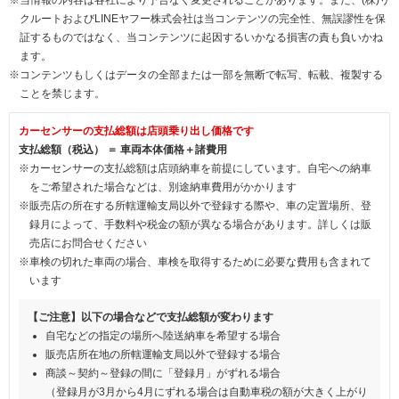
クルートおよびLINEヤフー株式会社は当コンテンツの完全性、無誤謬性を保
証するものではなく、当コンテンツに起因するいかなる損害の責も負いかね
ます。
※コンテンツもしくはデータの全部または一部を無断で転写、転載、複製する
ことを禁じます。
カーセンサーの支払総額は店頭乗り出し価格です
支払総額（税込） ＝ 車両本体価格＋諸費用
※カーセンサーの支払総額は店頭納車を前提にしています。自宅への納車
をご希望された場合などは、別途納車費用がかかります
※販売店の所在する所轄運輸支局以外で登録する際や、車の定置場所、登
録月によって、手数料や税金の額が異なる場合があります。詳しくは販
売店にお問合せください
※車検の切れた車両の場合、車検を取得するために必要な費用も含まれて
います
【ご注意】以下の場合などで支払総額が変わります
自宅などの指定の場所へ陸送納車を希望する場合
販売店所在地の所轄運輸支局以外で登録する場合
商談～契約～登録の間に「登録月」がずれる場合
（登録月が3月から4月にずれる場合は自動車税の額が大きく上がり