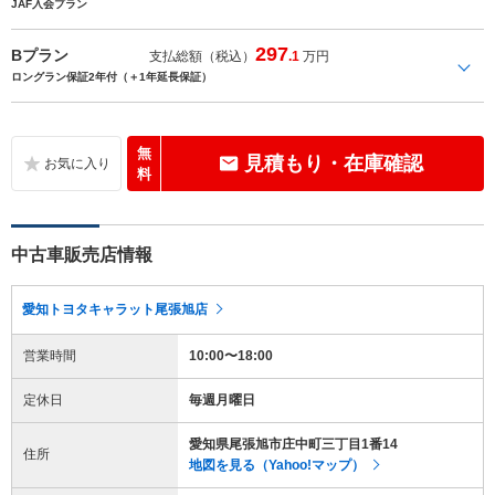
JAF入会プラン
297
Bプラン
支払総額（税込）
.1
万円
ロングラン保証2年付（＋1年延長保証）
無
見積もり・在庫確認
料
中古車販売店情報
愛知トヨタキャラット尾張旭店
営業時間
10:00〜18:00
定休日
毎週月曜日
愛知県尾張旭市庄中町三丁目1番14
住所
地図を見る（Yahoo!マップ）