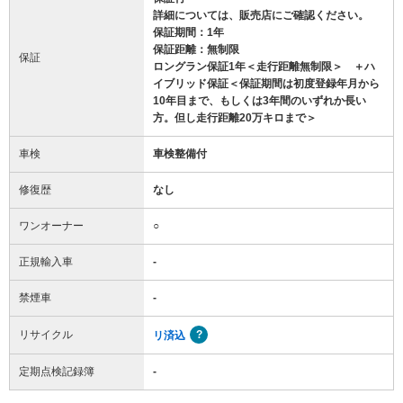
詳細については、販売店にご確認ください。
保証期間：1年
保証距離：無制限
保証
ロングラン保証1年＜走行距離無制限＞ ＋ハ
イブリッド保証＜保証期間は初度登録年月から
10年目まで、もしくは3年間のいずれか長い
方。但し走行距離20万キロまで＞
車検
車検整備付
修復歴
なし
ワンオーナー
○
正規輸入車
-
禁煙車
-
リサイクル
リ済込
定期点検記録簿
-