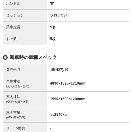
ハンドル
右
ミッション
フロアCVT
乗車定員
5名
ドア数
5枚
新車時の車種スペック
発売年月
15(H27)/10
車体寸法
4890
×
1895
×
1710
mm
(全長×全幅×全高)
室内寸法
1590
×
1590
×
1200
mm
(全長×全幅×全高)
車両重量
-/-/2140
kg
(AT×MT×CVT)
10・15燃費
-