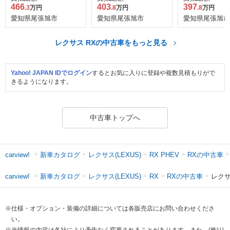
466
403
397
.3
万円
.8
万円
.8
万円
愛知県尾張旭市
愛知県尾張旭市
愛知県尾張旭市
レクサス RXの中古車をもっと見る
Yahoo! JAPAN IDでログイン
するとお気に入りに登録や複数見積もりがで
きるようになります。
中古車トップへ
新車カタログ
レクサス(LEXUS)
RXの中古車
carview!
RX PHEV
新車カタログ
レクサス(LEXUS)
RXの中古車
レクサ
carview!
RX
※仕様・オプション・装備の詳細については各販売店にお問い合わせくださ
い。
※当情報の内容は各社により予告なく変更されることがあります。また、(株)リ