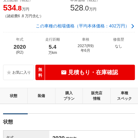
534
528
.8
.0
万円
万円
（諸経費6 .8 万円含む）
この車種の相場価格（平均本体価格：402万円）
年式
走行距離
車検
修復歴
2020
5.4
2027(R9)
なし
年6月
(R2)
万km
無
見積もり・在庫確認
料
購入
販売店
車種
状態
装備
プラン
情報
スペック
状態
2020
年式