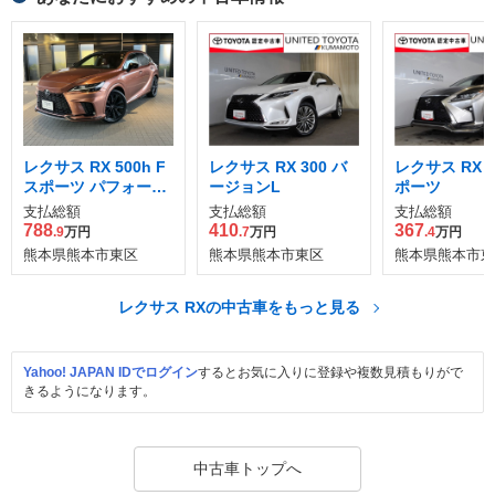
レクサス RX 500h F
レクサス RX 300 バ
レクサス RX 3
スポーツ パフォーマ
ージョンL
ポーツ
ンス 4WD
支払総額
支払総額
支払総額
788
410
367
.9
万円
.7
万円
.4
万円
熊本県熊本市東区
熊本県熊本市東区
熊本県熊本市東
レクサス RXの中古車をもっと見る
Yahoo! JAPAN IDでログイン
するとお気に入りに登録や複数見積もりがで
きるようになります。
中古車トップへ