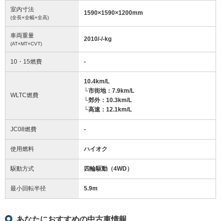
室内寸法
1590
×
1590
×
1200
mm
(全長×全幅×全高)
車両重量
2010/-/-
kg
(AT×MT×CVT)
10・15燃費
-
10.4km/L
└市街地：7.9km/L
WLTC燃費
└郊外：10.3km/L
└高速：12.1km/L
JC08燃費
-
使用燃料
ハイオク
駆動方式
四輪駆動（4WD）
最小回転半径
5.9
m
あなたにおすすめの中古車情報