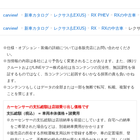
新車カタログ
レクサス(LEXUS)
RXの中古車
carview!
RX PHEV
新車カタログ
レクサス(LEXUS)
RXの中古車
レクサ
carview!
RX
※仕様・オプション・装備の詳細については各販売店にお問い合わせくださ
い。
※当情報の内容は各社により予告なく変更されることがあります。また、(株)リ
クルートおよびLINEヤフー株式会社は当コンテンツの完全性、無誤謬性を保
証するものではなく、当コンテンツに起因するいかなる損害の責も負いかね
ます。
※コンテンツもしくはデータの全部または一部を無断で転写、転載、複製する
ことを禁じます。
カーセンサーの支払総額は店頭乗り出し価格です
支払総額（税込） ＝ 車両本体価格＋諸費用
※カーセンサーの支払総額は店頭納車を前提にしています。自宅への納車
をご希望された場合などは、別途納車費用がかかります
※販売店の所在する所轄運輸支局以外で登録する際や、車の定置場所、登
録月によって、手数料や税金の額が異なる場合があります。詳しくは販