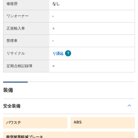
修復歴
なし
ワンオーナー
-
正規輸入車
○
禁煙車
-
リサイクル
リ済込
定期点検記録簿
○
装備
安全装備
ABS
パワステ
衝突被害軽減ブレーキ