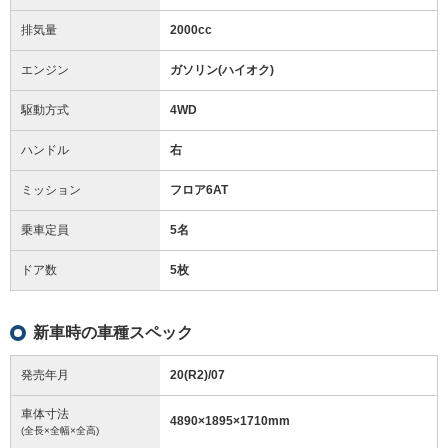
排気量
2000cc
エンジン
ガソリン(ハイオク)
駆動方式
4WD
ハンドル
右
ミッション
フロア6AT
乗車定員
5名
ドア数
5枚
新車時の車種スペック
発売年月
20(R2)/07
車体寸法
4890
×
1895
×
1710
mm
(全長×全幅×全高)