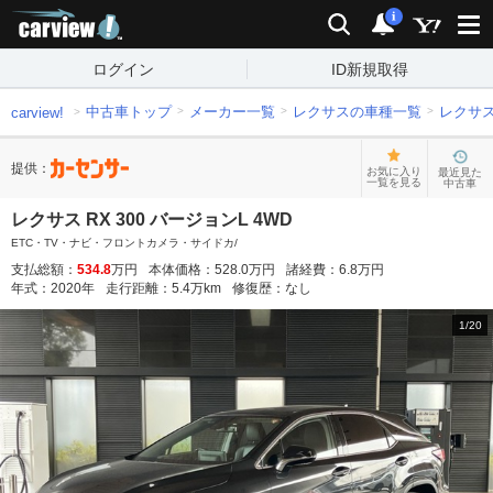
carview!
検索
通知
i
ログイン
ID新規取得
中古車トップ
メーカー一覧
レクサスの車種一覧
レクサ
carview!
提供：
お気に入り
最近見た
一覧を見る
中古車
レクサス RX 300 バージョンL 4WD
ETC・TV・ナビ・フロントカメラ・サイドカ/
支払総額：
534.8
万円
本体価格：
528.0
万円
諸経費：
6.8
万円
年式：
2020
年
走行距離：
5.4
万km
修復歴：
なし
1
/
20