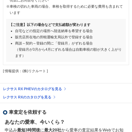
売店にお問合せください
※車検の切れた車両の場合、車検を取得するために必要な費用も含まれて
います
【ご注意】以下の場合などで支払総額が変わります
自宅などの指定の場所へ陸送納車を希望する場合
販売店所在地の所轄運輸支局以外で登録する場合
商談～契約～登録の間に「登録月」がずれる場合
（登録月が3月から4月にずれる場合は自動車税の額が大きく上がり
ます）
[ 情報提供：(株)リクルート ]
レクサス RX PHEVのカタログを見る
レクサス RXのカタログを見る
車査定を依頼する
あなたの愛車、今いくら？
申込み
最短3時間後
に
最大20社
から愛車の査定結果をWebでお知