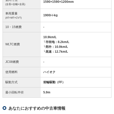
1590
×
1590
×
1200
mm
(全長×全幅×全高)
車両重量
1900/-/-
kg
(AT×MT×CVT)
10・15燃費
-
10.9km/L
└市街地：8.2km/L
WLTC燃費
└郊外：10.9km/L
└高速：12.7km/L
JC08燃費
-
使用燃料
ハイオク
駆動方式
前輪駆動（FF）
最小回転半径
5.9
m
あなたにおすすめの中古車情報