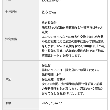
(R4)
年
2.6
走行距離
万km
法定整備付
法定12ヶ月点検付※貨物など一部車両は6ヶ月
点検
エンジンオイルなどの無条件交換をはじめ年数
法定整備
や走行距離に応じ所定の基準に沿って部品交換
をします。12ヶ月点検を含めた90項目以上の点
検・整備を実施。納車前の最終点検では「納車
前確認シート」を発行します。
保証付
詳細については、販売店にご確認ください。
保証期間：2年
保証
保証距離：無制限
安心の2年間、走行距離無制限で保証書に記載
の無料修理をお約束します。満足のいく商品と
おもてなしをお届けいたします。
車検
2027(R9) 年7月