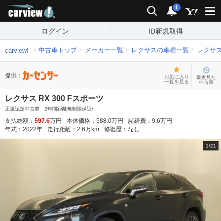
carview!
検索
通知
i
ログイン
ID新規取得
中古車トップ
メーカー一覧
レクサスの車種一覧
レクサ
carview!
提供：
お気に入り
最近見た
一覧を見る
中古車
レクサス RX 300 Fスポーツ
正規認定中古車 2年間距離無制限保証/
支払総額：
597.6
万円
本体価格：
588.0
万円
諸経費：
9.6
万円
年式：
2022
年
走行距離：
2.6
万km
修復歴：
なし
1
/
21