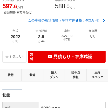
597
588
.6
.0
万円
万円
（諸経費9 .6 万円含む）
この車種の相場価格（平均本体価格：402万円）
年式
走行距離
車検
修復歴
2022
2.6
2027(R9)
なし
年7月
(R4)
万km
無
見積もり・在庫確認
料
購入
販売店
車種
状態
装備
プラン
情報
スペック
状態
2022
年式