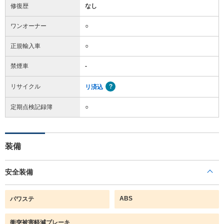
修復歴
なし
ワンオーナー
○
正規輸入車
○
禁煙車
-
リサイクル
リ済込
定期点検記録簿
○
装備
安全装備
ABS
パワステ
衝突被害軽減ブレーキ