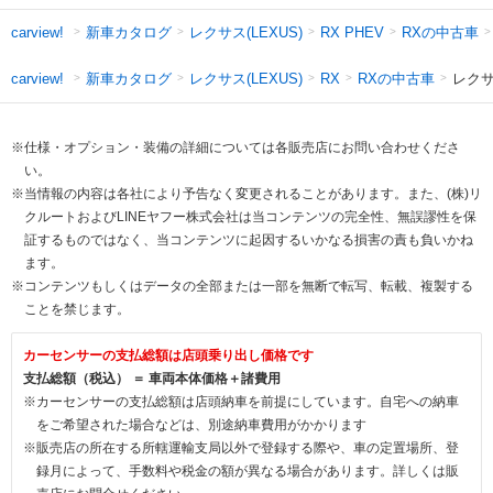
新車カタログ
レクサス(LEXUS)
RXの中古車
carview!
RX PHEV
新車カタログ
レクサス(LEXUS)
RXの中古車
レクサ
carview!
RX
※仕様・オプション・装備の詳細については各販売店にお問い合わせくださ
い。
※当情報の内容は各社により予告なく変更されることがあります。また、(株)リ
クルートおよびLINEヤフー株式会社は当コンテンツの完全性、無誤謬性を保
証するものではなく、当コンテンツに起因するいかなる損害の責も負いかね
ます。
※コンテンツもしくはデータの全部または一部を無断で転写、転載、複製する
ことを禁じます。
カーセンサーの支払総額は店頭乗り出し価格です
支払総額（税込） ＝ 車両本体価格＋諸費用
※カーセンサーの支払総額は店頭納車を前提にしています。自宅への納車
をご希望された場合などは、別途納車費用がかかります
※販売店の所在する所轄運輸支局以外で登録する際や、車の定置場所、登
録月によって、手数料や税金の額が異なる場合があります。詳しくは販