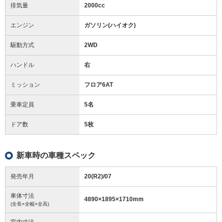
排気量
2000cc
エンジン
ガソリン(ハイオク)
駆動方式
2WD
ハンドル
右
ミッション
フロア6AT
乗車定員
5名
ドア数
5枚
新車時の車種スペック
発売年月
20(R2)/07
車体寸法
4890
×
1895
×
1710
mm
(全長×全幅×全高)
室内寸法