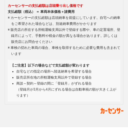
カーセンサーの支払総額は店頭乗り出し価格です
支払総額（税込） ＝ 車両本体価格＋諸費用
カーセンサーの支払総額は店頭納車を前提にしています。自宅への納車
をご希望された場合などは、別途納車費用がかかります
販売店の所在する所轄運輸支局以外で登録する際や、車の定置場所、登
録月によって、手数料や税金の額が異なる場合があります。詳しくは
販売店にお問合せください
車検の切れた車両の場合、車検を取得するために必要な費用も含まれて
います
【ご注意】以下の場合などで支払総額が変わります
自宅などの指定の場所へ陸送納車を希望する場合
販売店所在地の所轄運輸支局以外で登録する場合
商談～契約～登録の間に「登録月」がずれる場合
（登録月が3月から4月にずれる場合は自動車税の額が大きく上が
ります）