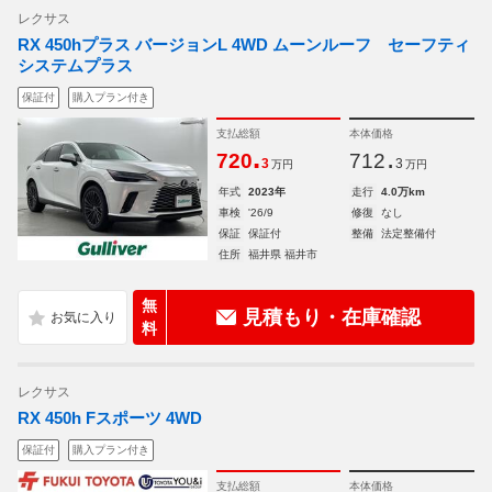
レクサス
RX 450hプラス バージョンL 4WD ムーンルーフ セーフティ
システムプラス
保証付
購入プラン付き
支払総額
本体価格
.
.
720
712
3
3
万円
万円
年式
2023年
走行
4.0万km
車検
'26/9
修復
なし
保証
保証付
整備
法定整備付
住所
福井県 福井市
無
見積もり・在庫確認
料
レクサス
RX 450h Fスポーツ 4WD
保証付
購入プラン付き
支払総額
本体価格