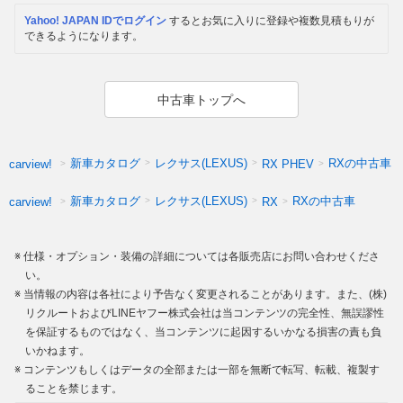
Yahoo! JAPAN IDでログイン
するとお気に入りに登録や複数見積もりが
できるようになります。
中古車トップへ
新車カタログ
レクサス(LEXUS)
RXの中古車
carview!
RX PHEV
新車カタログ
レクサス(LEXUS)
RXの中古車
carview!
RX
仕様・オプション・装備の詳細については各販売店にお問い合わせくださ
い。
当情報の内容は各社により予告なく変更されることがあります。また、(株)
リクルートおよびLINEヤフー株式会社は当コンテンツの完全性、無誤謬性
を保証するものではなく、当コンテンツに起因するいかなる損害の責も負
いかねます。
コンテンツもしくはデータの全部または一部を無断で転写、転載、複製す
ることを禁じます。