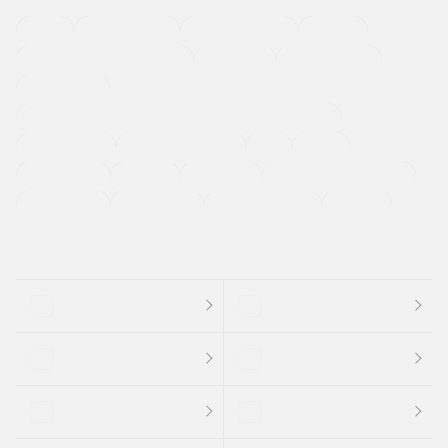
４ＷＤ
定期点検記録簿
ワンオーナーカー
福祉車両
メーカー系販売店取り扱い車
修復歴無し
アルミホイール
寒冷地仕様車
過給機設定モデル（ターボ・スーパーチャージャーなど)
ETC
CDプレーヤー
カーナビゲーション
禁煙車
法定整備付き
保証付き
エアバッグ
ディスチャージドランプ
支払総顔あり
クーポンあり
車両品質評価書付
新着車両