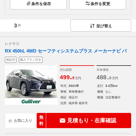
条件を保存
条件を変更
3
件
並び替え
レクサス
RX 450hL 4WD セーフティシステムプラス メーカーナビ パ
保証付
購入プラン付き
支払総額
本体価格
.
.
499
488
9
8
万円
万円
年式
2021年
走行
3.4万km
車検
車検整備付
修復
なし
保証
保証付
整備
法定整備付
住所
福井県 福井市
無
見積もり・在庫確認
料