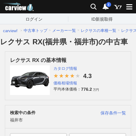
carview!
検索
通知
i
ログイン
ID新規取得
中古車トップ
メーカー一覧
レクサスの車種一覧
レクサ
carview!
レクサス RX(福井県・福井市)の中古車
レクサス RX の基本情報
カタログ情報
4.3
価格相場情報
776.2
平均本体価格：
万円
検索中の条件
保存条件一覧
福井市