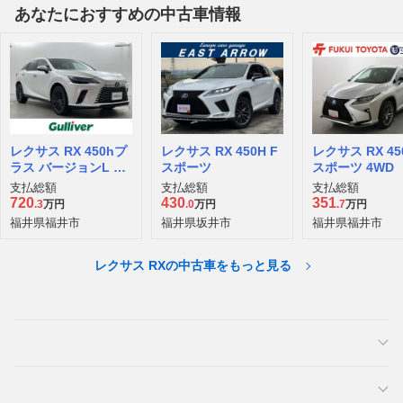
あなたにおすすめの中古車情報
レクサス RX 450hプ
レクサス RX 450H F
レクサス RX 45
ラス バージョンL 4W
スポーツ
スポーツ 4WD
D
支払総額
支払総額
支払総額
720
430
351
.3
万円
.0
万円
.7
万円
福井県福井市
福井県坂井市
福井県福井市
レクサス RXの中古車をもっと見る