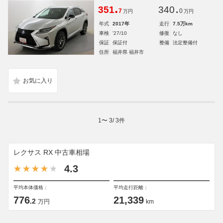
.
.
351
340
7
0
万円
万円
年式
2017年
走行
7.5万km
車検
'27/10
修復
なし
保証
保証付
整備
法定整備付
住所
福井県 福井市
1
〜
3
/
3
件
レクサス RX 中古車相場
4.3
平均本体価格：
平均走行距離：
776
21,339
.2
万円
km