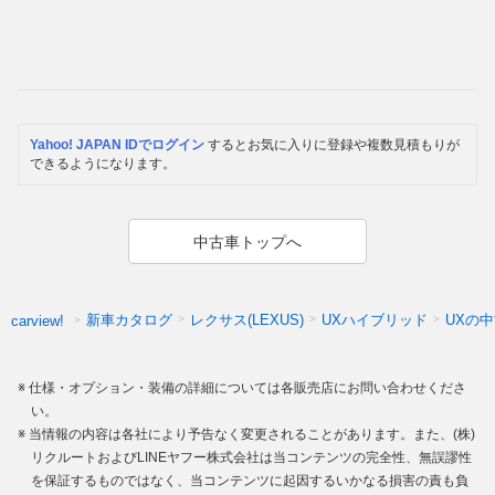
Yahoo! JAPAN IDでログイン
するとお気に入りに登録や複数見積もりが
できるようになります。
中古車トップへ
新車カタログ
レクサス(LEXUS)
UXハイブリッド
UXの
carview!
仕様・オプション・装備の詳細については各販売店にお問い合わせくださ
い。
当情報の内容は各社により予告なく変更されることがあります。また、(株)
リクルートおよびLINEヤフー株式会社は当コンテンツの完全性、無誤謬性
を保証するものではなく、当コンテンツに起因するいかなる損害の責も負