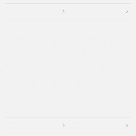
４ＷＤ
定期点検記録簿
ワンオーナーカー
福祉車両
メーカー系販売店取り扱い車
修復歴無し
アルミホイール
寒冷地仕様車
過給機設定モデル（ターボ・スーパーチャージャーなど)
ETC
CDプレーヤー
カーナビゲーション
禁煙車
法定整備付き
保証付き
エアバッグ
ディスチャージドランプ
支払総顔あり
クーポンあり
車両品質評価書付
新着車両