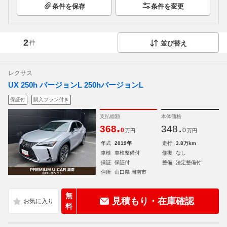
条件を保存
条件を変更
2
件
並び替え
レクサス
UX 250h バージョンL 250hバージョンL
保証付
購入プラン付き
支払総額
本体価格
.
.
368
348
0
0
万円
万円
年式
2019年
走行
3.8万km
車検
車検整備付
修復
なし
保証
保証付
整備
法定整備付
住所
山口県 周南市
無
見積もり・在庫確認
料