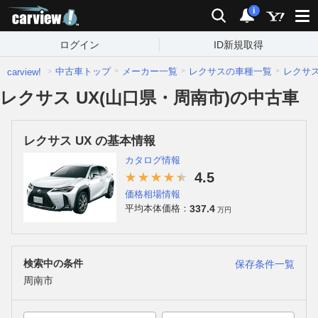
carview!
検索
通知
i
ログイン
ID新規取得
中古車トップ
メーカー一覧
レクサスの車種一覧
レクサ
carview!
レクサス UX(山口県・周南市)の中古車
レクサス UX の基本情報
カタログ情報
4.5
価格相場情報
337.4
平均本体価格：
万円
検索中の条件
保存条件一覧
周南市