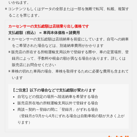
いかねます。
コンテンツもしくはデータの全部または一部を無断で転写、転載、複製す
ることを禁じます。
カーセンサーの支払総額は店頭乗り出し価格です
支払総額（税込） ＝ 車両本体価格＋諸費用
カーセンサーの支払総額は店頭納車を前提にしています。自宅への納車
をご希望された場合などは、別途納車費用がかかります
販売店の所在する所轄運輸支局以外で登録する際や、車の定置場所、登
録月によって、手数料や税金の額が異なる場合があります。詳しくは
販売店にお問合せください
車検の切れた車両の場合、車検を取得するために必要な費用も含まれて
います
【ご注意】以下の場合などで支払総額が変わります
自宅などの指定の場所へ陸送納車を希望する場合
販売店所在地の所轄運輸支局以外で登録する場合
商談～契約～登録の間に「登録月」がずれる場合
（登録月が3月から4月にずれる場合は自動車税の額が大きく上が
ります）