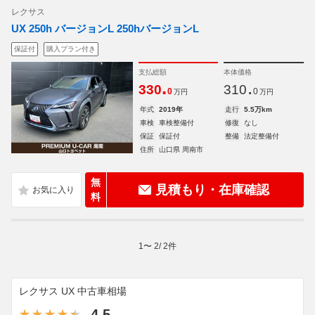
レクサス
UX 250h バージョンL 250hバージョンL
保証付
購入プラン付き
支払総額
本体価格
.
.
330
310
0
0
万円
万円
年式
2019年
走行
5.5万km
車検
車検整備付
修復
なし
保証
保証付
整備
法定整備付
住所
山口県 周南市
無
見積もり・在庫確認
料
1
〜
2
/
2
件
レクサス UX 中古車相場
4.5