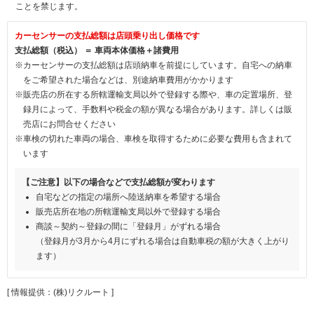
ことを禁じます。
カーセンサーの支払総額は店頭乗り出し価格です
支払総額（税込） ＝ 車両本体価格＋諸費用
※カーセンサーの支払総額は店頭納車を前提にしています。自宅への納車
をご希望された場合などは、別途納車費用がかかります
※販売店の所在する所轄運輸支局以外で登録する際や、車の定置場所、登
録月によって、手数料や税金の額が異なる場合があります。詳しくは販
売店にお問合せください
※車検の切れた車両の場合、車検を取得するために必要な費用も含まれて
います
【ご注意】以下の場合などで支払総額が変わります
自宅などの指定の場所へ陸送納車を希望する場合
販売店所在地の所轄運輸支局以外で登録する場合
商談～契約～登録の間に「登録月」がずれる場合
（登録月が3月から4月にずれる場合は自動車税の額が大きく上がり
ます）
[ 情報提供：(株)リクルート ]