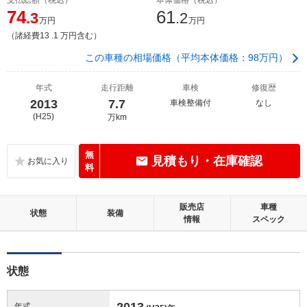
74
61
.3
.2
万円
万円
（諸経費13 .1 万円含む）
この車種の相場価格（平均本体価格：98万円）
年式
走行距離
車検
修復歴
2013
7.7
車検整備付
なし
(H25)
万km
無
見積もり・在庫確認
料
販売店
車種
状態
装備
情報
スペック
状態
2013
年式