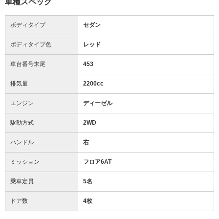
車種スペック
ボディタイプ
セダン
ボディタイプ色
レッド
車台番号末尾
453
排気量
2200cc
エンジン
ディーゼル
駆動方式
2WD
ハンドル
右
ミッション
フロア6AT
乗車定員
5名
ドア数
4枚