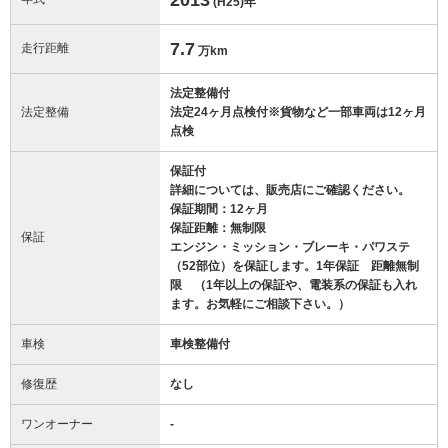
(H25)
年
7.7
走行距離
万km
法定整備付
法定整備
法定24ヶ月点検付※貨物など一部車両は12ヶ月
点検
保証付
詳細については、販売店にご確認ください。
保証期間：12ヶ月
保証距離：無制限
保証
エンジン・ミッション・ブレーキ・パワステ
（52部位）を保証します。1年保証 距離無制
限 （1年以上の保証や、電装系の保証も入れ
ます。お気軽にご相談下さい。）
車検
車検整備付
修復歴
なし
ワンオーナー
-