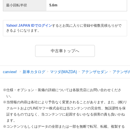
最小回転半径
5.6
m
Yahoo! JAPAN IDでログイン
するとお気に入りに登録や複数見積もりがで
きるようになります。
中古車トップへ
新車カタログ
マツダ(MAZDA)
アテンザセダン
アテンザ
carview!
※仕様・オプション・装備の詳細については各販売店にお問い合わせくださ
い。
※当情報の内容は各社により予告なく変更されることがあります。また、(株)リ
クルートおよびLINEヤフー株式会社は当コンテンツの完全性、無誤謬性を保
証するものではなく、当コンテンツに起因するいかなる損害の責も負いかね
ます。
※コンテンツもしくはデータの全部または一部を無断で転写、転載、複製する