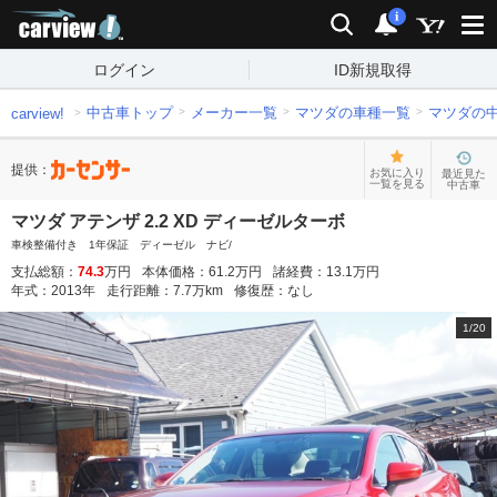
carview!
検索
通知
i
ログイン
ID新規取得
中古車トップ
メーカー一覧
マツダの車種一覧
マツダの
carview!
提供：
お気に入り
最近見た
一覧を見る
中古車
マツダ アテンザ 2.2 XD ディーゼルターボ
車検整備付き 1年保証 ディーゼル ナビ/
支払総額：
74.3
万円
本体価格：
61.2
万円
諸経費：
13.1
万円
年式：
2013
年
走行距離：
7.7
万km
修復歴：
なし
1
/
20