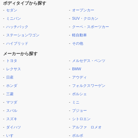
ボディタイプから探す
セダン
オープンカー
ミニバン
SUV・クロカン
ハッチバック
クーペ・スポーツカー
ステーションワゴン
軽自動車
ハイブリッド
その他
メーカーから探す
トヨタ
メルセデス・ベンツ
レクサス
BMW
日産
アウディ
ホンダ
フォルクスワーゲン
三菱
ポルシェ
マツダ
ミニ
スバル
プジョー
スズキ
シトロエン
ダイハツ
アルファ ロメオ
いすゞ
ボルボ