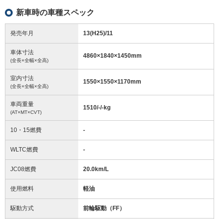
新車時の車種スペック
発売年月
13(H25)/11
車体寸法
4860
×
1840
×
1450
mm
(全長×全幅×全高)
室内寸法
1550
×
1550
×
1170
mm
(全長×全幅×全高)
車両重量
1510/-/-
kg
(AT×MT×CVT)
10・15燃費
-
WLTC燃費
-
JC08燃費
20.0km/L
使用燃料
軽油
駆動方式
前輪駆動（FF）